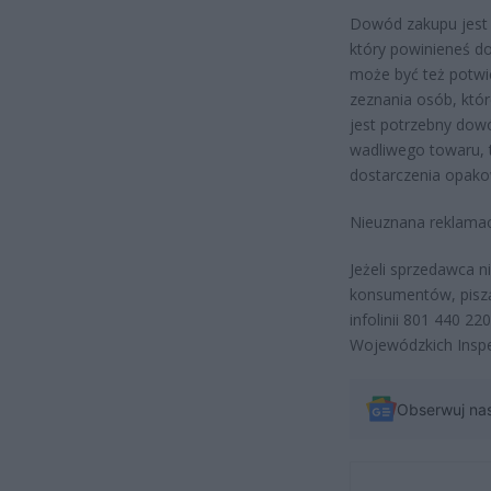
Dowód zakupu jest 
który powinieneś 
może być też potwie
zeznania osób, któr
jest potrzebny dowó
wadliwego towaru, t
dostarczenia opako
Nieuznana reklama
Jeżeli sprzedawca n
konsumentów, pisz
infolinii 801 440 2
Wojewódzkich Inspe
Obserwuj na