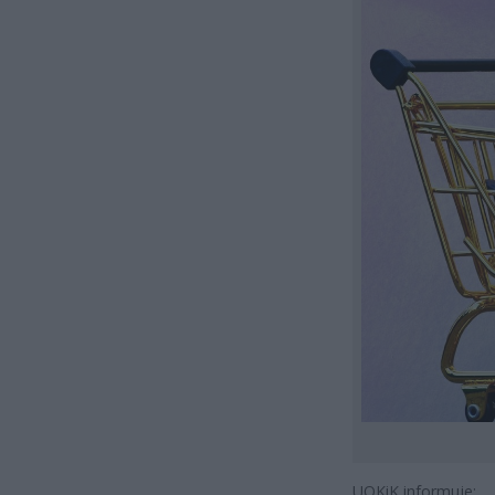
UOKiK informuje: