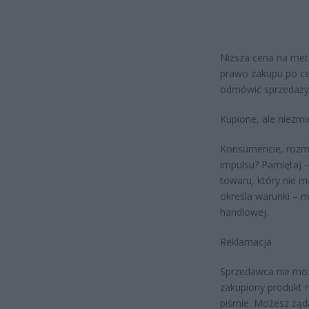
Niższa cena na metc
prawo zakupu po ce
odmówić sprzedaży,
Kupione, ale niezm
Konsumencie, rozmyś
impulsu? Pamiętaj 
towaru, który nie m
określa warunki – m
handlowej.
Reklamacja
Sprzedawca nie może
zakupiony produkt m
piśmie. Możesz żąd