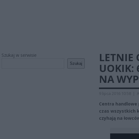
LETNIE
Szukaj w serwisie
Szukaj
UOKIK:
NA WYP
9 lipca 2016 10:58
|
A
Centra handlowe 
czas wszystkich k
czyhają na łowcó