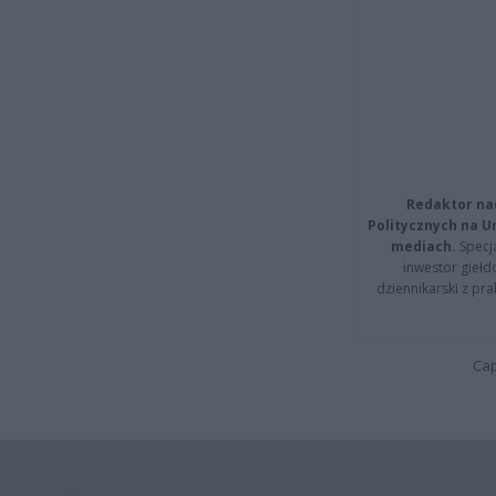
Redaktor na
Politycznych na 
mediach.
Specja
inwestor giełd
dziennikarski z pr
Cap