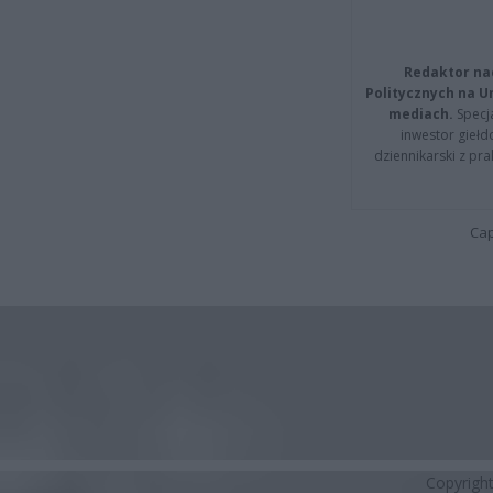
Redaktor na
Politycznych na 
mediach.
Specja
inwestor giełd
dziennikarski z pr
Cap
Copyrigh