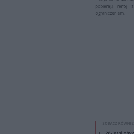
pobierają rentę 
ograniczeniem.
ZOBACZ RÓWNIE
26-letni obyw