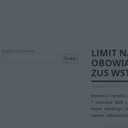
LIMIT 
Szukaj w serwisie
Szukaj
OBOWIĄ
ZUS WS
19 lipca 2025 22:35
|
Emeryci i renciśc
1 czerwca 2025 r
może skończyć s
nawet całkowitym