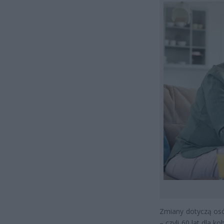
Zmiany dotyczą os
– czyli 60 lat dla k