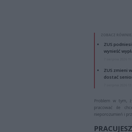
ZOBACZ RÓWNIE
ZUS podniesie
wynieść wypł
7 sierpnia 2026 19
ZUS zmieni w
dostać senio
7 sierpnia 2026 13
Problem w tym, ż
pracować ile chc
nieporozumień i prz
PRACUJES