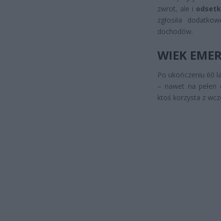
zwrot, ale i
odsetk
zgłosiła dodatko
dochodów.
WIEK EME
Po ukończeniu 60 la
– nawet na pełen e
ktoś korzysta z wcz