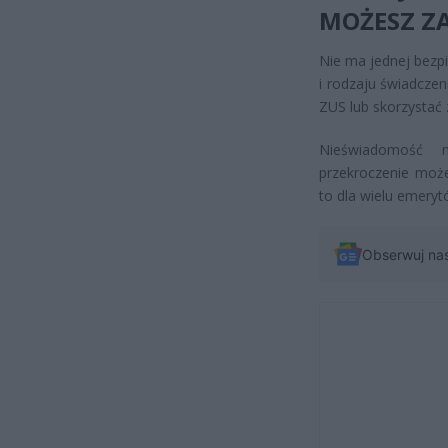
MOŻESZ Z
Nie ma jednej bezp
i rodzaju świadczen
ZUS lub skorzystać 
Nieświadomość 
przekroczenie może
to dla wielu emery
Obserwuj na