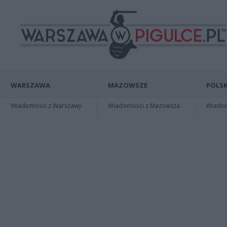
WARSZAWA
MAZOWSZE
POLSK
Wiadomości z Warszawy
Wiadomości z Mazowsza
Wiadomo