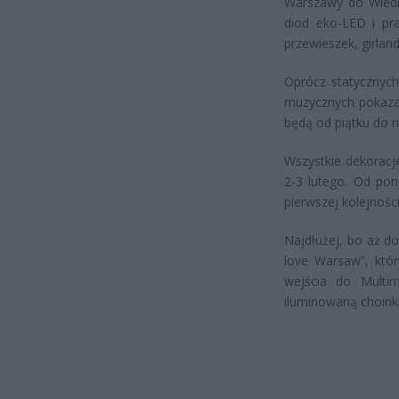
Warszawy do Wiedni
diod eko-LED i pra
przewieszek, girland
Oprócz statycznych
muzycznych pokazac
będą od piątku do ni
Wszystkie dekoracj
2-3 lutego. Od pon
pierwszej kolejnoś
Najdłużej, bo aż do
love Warsaw”, któr
wejścia do Multim
iluminowaną choinkę