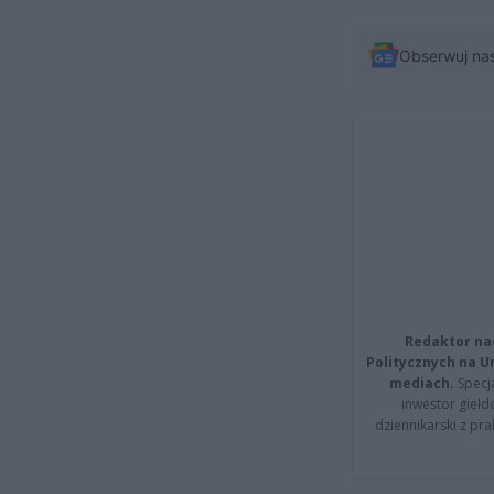
Obserwuj na
Redaktor na
Politycznych na 
mediach.
Specja
inwestor giełd
dziennikarski z pr