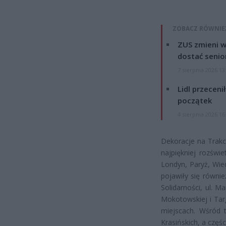
ZOBACZ RÓWNIE
ZUS zmieni w
dostać senio
7 sierpnia 2026 13
Lidl przeceni
początek
4 sierpnia 2026 16
Dekoracje na Trakc
najpiękniej rozświ
Londyn, Paryż, Wie
pojawiły się równie
Solidarności, ul. M
Mokotowskiej i Tar
miejscach. Wśród 
Krasińskich, a częś