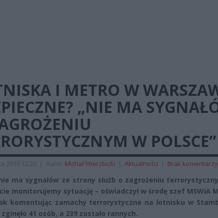
TNISKA I METRO W WARSZA
ZPIECZNE? „NIE MA SYGNAŁ
ZAGROŻENIU
RRORYSTYCZNYM W POLSCE”
a 2016 12:20
|
Autor:
Michał Wierzbicki
|
Aktualności
|
Brak komentarzy
ie ma sygnałów ze strony służb o zagrożeniu terrorystyczny
cie monitorujemy sytuację – oświadczył w środę szef MSWiA 
ak komentując zamachy terrorystyczne na lotnisku w Stamb
 zginęło 41 osób, a 239 zostało rannych.