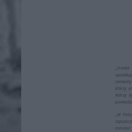
„Trzeba 
sąsiaduj
zamachy 
którzy u
którzy b
powiedzi
„W Pols
zapuszcz
minister.