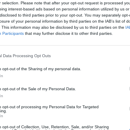
ie monitorujemy sytuację (…) W Polsce na lotniskach już są wzmożone 
r selection. Please note that after your opt-out request is processed y
eing interest-based ads based on personal information utilized by us or
jest następstwo tych tragicznych wydarzeń z Turcji”
– powiedział dzienn
disclosed to third parties prior to your opt-out. You may separately opt-
Błaszczak, pytany o kwestie bezpieczeństwa na polskich lotniskach.
losure of your personal information by third parties on the IAB’s list of
. This information may also be disclosed by us to third parties on the
IA
Participants
that may further disclose it to other third parties.
l Data Processing Opt Outs
ad
o opt-out of the Sharing of my personal data.
In
o opt-out of the Sale of my Personal Data.
In
to opt-out of processing my Personal Data for Targeted
ing.
In
CZ RÓWNIEŻ:
o opt-out of Collection, Use, Retention, Sale, and/or Sharing