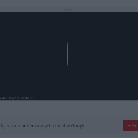
REKLAMA
Play
aj nas do preferowanych źródeł w Google
Do