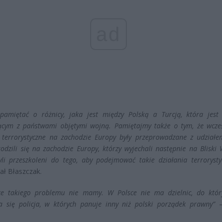
ad
pamiętać o różnicy, jaka jest między Polską a Turcją, która jest
ącym z państwami objętymi wojną. Pamiętajmy także o tym, że wcześ
terrorystyczne na zachodzie Europy były przeprowadzane z udziałem
rodzili się na zachodzie Europy, którzy wyjechali następnie na Bliski
yli przeszkoleni do tego, aby podejmować takie działania terrorysty
ał Błaszczak.
ce takiego problemu nie mamy. W Polsce nie ma dzielnic, do któr
a się policja, w których panuje inny niż polski porządek prawny”
–