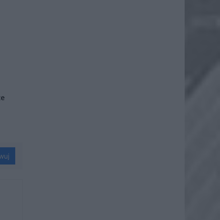
że
wuj