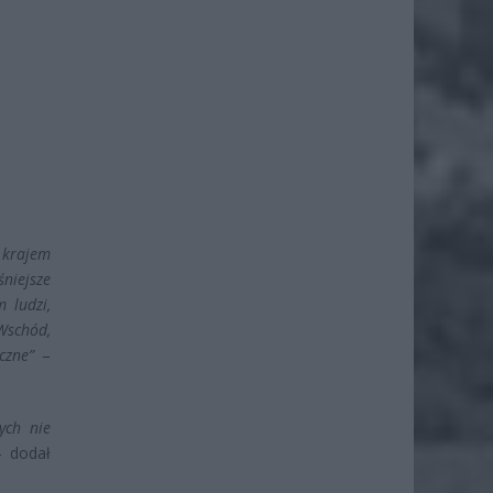
 krajem
niejsze
 ludzi,
 Wschód,
czne”
–
ych nie
 dodał