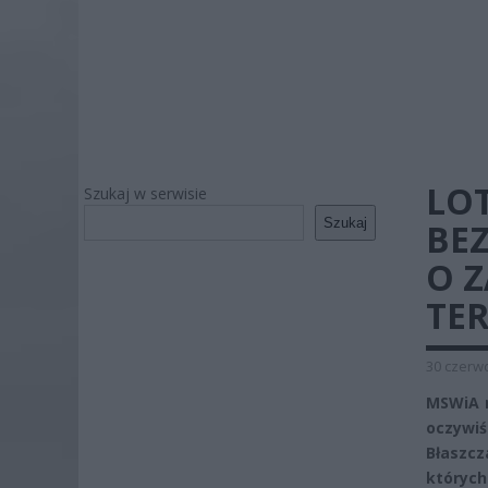
LO
Szukaj w serwisie
Szukaj
BE
O 
TE
30 czerwc
MSWiA n
oczywiś
Błaszcz
których