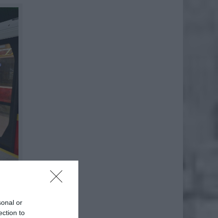
sonal or
ym, ale
ection to