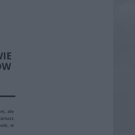
WIE
ÓW
m, ale
Mariusz
ule, w