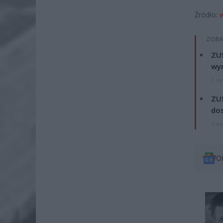
Źródło:
w
ZOBA
ZUS
wyn
7 si
ZUS
dos
7 si
O