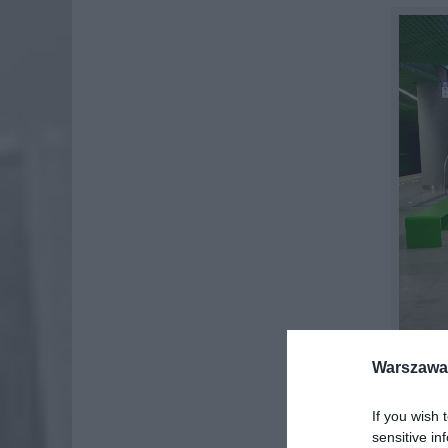
Warszawa 
If you wish 
„Nie ma
sensitive in