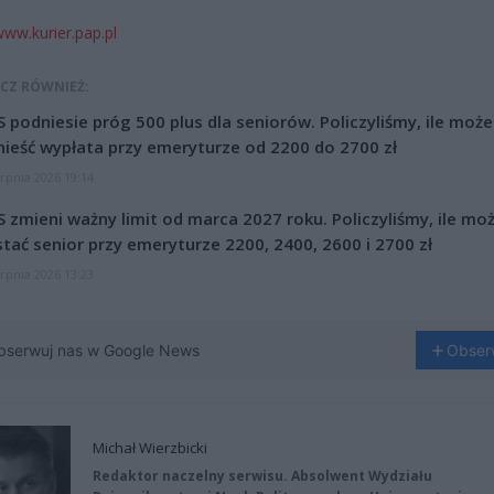
ww.kurier.pap.pl
CZ RÓWNIEŻ:
 podniesie próg 500 plus dla seniorów. Policzyliśmy, ile może
ieść wypłata przy emeryturze od 2200 do 2700 zł
erpnia 2026 19:14
 zmieni ważny limit od marca 2027 roku. Policzyliśmy, ile mo
tać senior przy emeryturze 2200, 2400, 2600 i 2700 zł
erpnia 2026 13:23
bserwuj nas w Google News
Obser
Michał Wierzbicki
Redaktor naczelny serwisu. Absolwent Wydziału