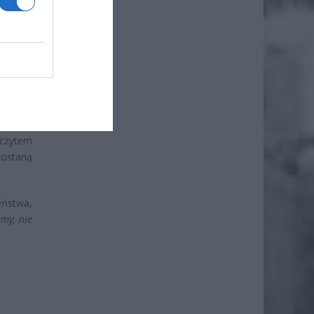
ż.
zczytem
ostaną
eństwa,
my, nie