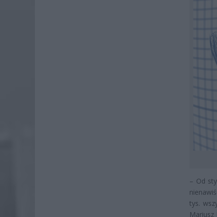
– Od sty
nienawiś
tys. ws
Mariusz 