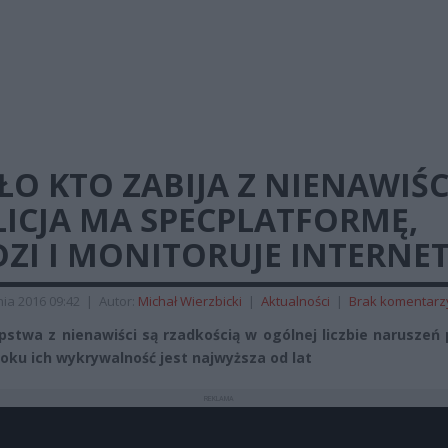
O KTO ZABIJA Z NIENAWIŚC
ICJA MA SPECPLATFORMĘ,
ZI I MONITORUJE INTERNE
ia 2016 09:42
|
Autor:
Michał Wierzbicki
|
Aktualności
|
Brak komentarz
pstwa z nienawiści są rzadkością w ogólnej liczbie naruszeń
oku ich wykrywalność jest najwyższa od lat
REKLAMA