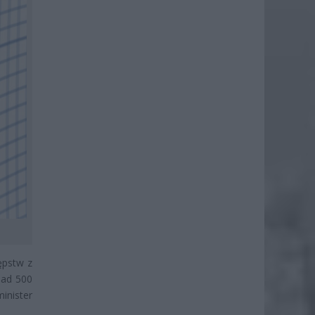
ępstw z
nad 500
inister