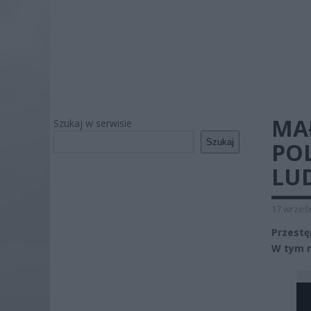
MAŁ
Szukaj w serwisie
Szukaj
POL
LUD
17 wrześn
Przestę
W tym r