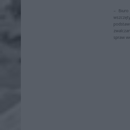
– Biuro
wszczęty
podstaw
zwalcza
spraw we