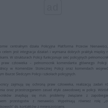
ad
omie centralnym działa Policyjna Platforma Przeciw Nienawiści,
celem jest integracja działań i wymiana dobrych praktyk między 
kami. W strukturach Policji funkcjonuje sieć policyjnych pełnomocni
 praw człowieka – pełnomocnik komendanta głównego Policji 
dnicy w Komendzie Stołecznej Policji oraz komendach wojewó
ym Biurze Śledczym Policji i szkołach policyjnych.
cnicy zajmują się ochroną praw człowieka, realizacją zadań 
ania oraz przestrzeganiem zasad etyki zawodowej w policji. Wśró
cników znajdują się m.in. problemy związane z zapobiega
niem przestępstw z nienawiści. Wypełniają również rolę „of
kowych” ds. kontaktów z mniejszościami.