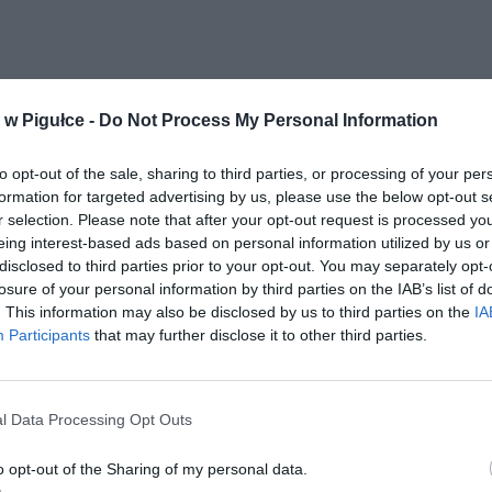
w Pigułce -
Do Not Process My Personal Information
to opt-out of the sale, sharing to third parties, or processing of your per
ad
formation for targeted advertising by us, please use the below opt-out s
r selection. Please note that after your opt-out request is processed y
eing interest-based ads based on personal information utilized by us or
disclosed to third parties prior to your opt-out. You may separately opt-
losure of your personal information by third parties on the IAB’s list of
. This information may also be disclosed by us to third parties on the
IA
Participants
that may further disclose it to other third parties.
CZ RÓWNIEŻ:
l Data Processing Opt Outs
l przecenił hit do kuchni. Air fryer tańszy aż o 150 zł, a to dop
czątek
o opt-out of the Sharing of my personal data.
erpnia 2026 16:06