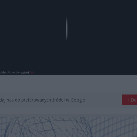
Play
aj nas do preferowanych źródeł w Google
Do