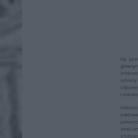
Na pozi
głównym 
środowis
ochrony
odpowie
Centraln
Pełnomo
traktow
pełnomo
zwalcza
środowis