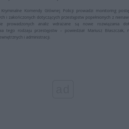
 Kryminalne Komendy Głównej Policji prowadzi monitoring pos
ch i zakończonych dotyczących przestępstw popełnionych z nienawi
ie prowadzonych analiz wdrażane są nowe rozwiązania dot
nia tego rodzaju przestępstw – powiedział Mariusz Błaszczak, m
wnętrznych i administracji.
ad