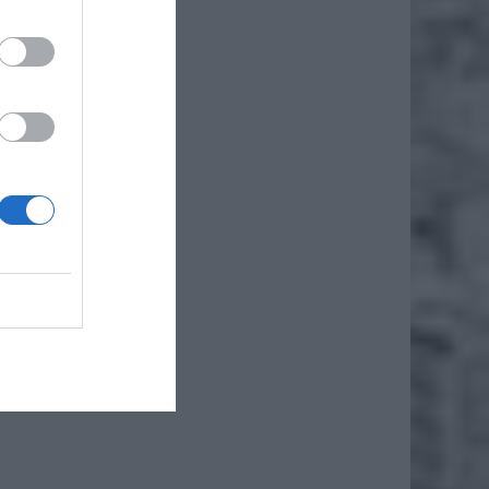
ł.
 roku w
tanowią
m roku,
upie. W
tatnich