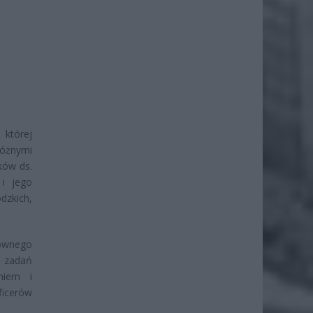
 której
różnymi
ków ds.
i jego
dzkich,
równego
d zadań
niem i
icerów