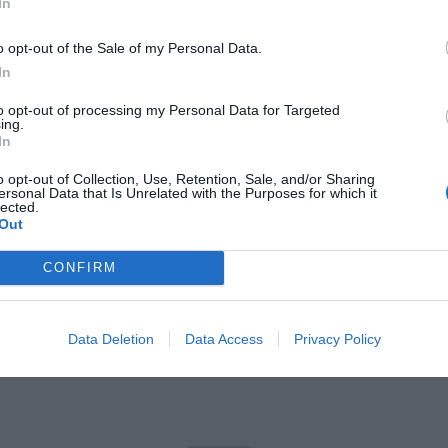
In
niądze dla milionów polskich rodzin. ZUS wypłacił już 173 mln z
o opt-out of the Sale of my Personal Data.
oski wciąż można składać
In
erpnia 2026 12:56
to opt-out of processing my Personal Data for Targeted
ing.
. odnotowano 794 tzw. przestępstwa z nienawiści, natomiast w tym
In
od stycznia do sierpnia 496 tego typu przestępstw. Przestępstwa te s
o opt-out of Collection, Use, Retention, Sale, and/or Sharing
e 0,1 proc. wszystkich przestępstw stwierdzonych w Polsce w ty
ersonal Data that Is Unrelated with the Purposes for which it
było ogółem 518 tys.
lected.
Out
SWiA bardzo ważny jest wzrost wykrywalności przestępstw w tej gr
CONFIRM
 wykrywalność wynosi ponad 46 proc. i jest najwyższa w ciągu os
 lat (dla porównania w ubiegłym roku wynosiła 39,8 proc.).
Data Deletion
Data Access
Privacy Policy