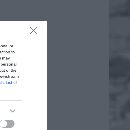
sonal or
ection to
ou may
 personal
out of the
 downstream
B’s List of
iero