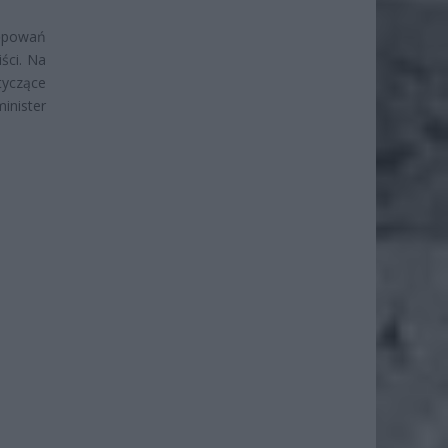
tępowań
ści. Na
yczące
inister