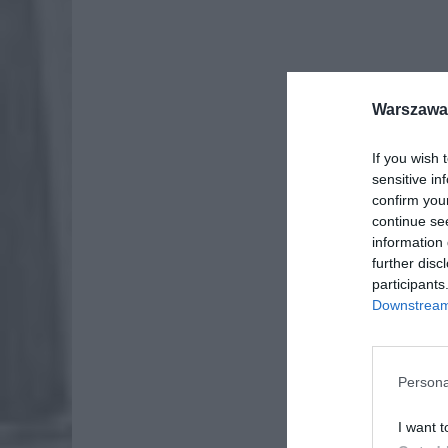
Warszawa 
If you wish 
sensitive in
confirm you
continue se
information 
further disc
participants
Downstream 
ZOBA
Persona
Lid
po
I want t
4 si