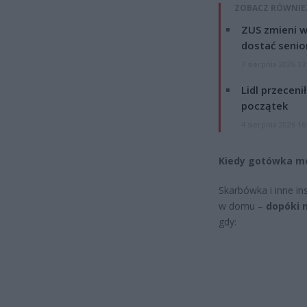
ZOBACZ RÓWNIE
ZUS zmieni w
dostać senio
7 sierpnia 2026 13
Lidl przeceni
początek
4 sierpnia 2026 16
Kiedy gotówka mo
Skarbówka i inne in
w domu –
dopóki 
gdy: