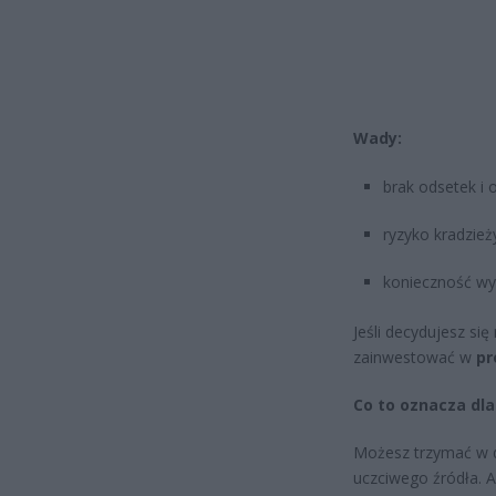
Wady:
brak odsetek i o
ryzyko kradzieży
konieczność wy
Jeśli decydujesz s
zainwestować w
pr
Co to oznacza dla
Możesz trzymać w 
uczciwego źródła. 