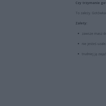
Czy trzymanie go
To zależy. Gotówk
Zalety:
zawsze masz do
nie jesteś uzal
trudniej ją za