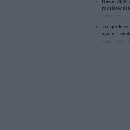
Nawet 3600 z
rodziców dzie
7 sierpnia 2026 19
ZUS podniesie
wynieść wypł
7 sierpnia 2026 19