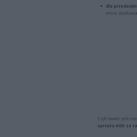
dla przedsięb
może skutkow
Czyli nawet jeśli ma
sprzętu AGD za t