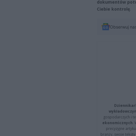
dokumentów potwi
Ciebie kontrolę
.
Obserwuj na
Dziennikar
wykładowczyn
gospodarczych i t
ekonomicznych
.
precyzyjne artyku
branży, swoje tekst