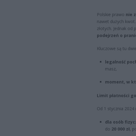
Polskie prawo
nie 
nawet dużych kwot.
złotych. Jednak o
podejrzeń o prani
Kluczowe są tu dwie
legalność poc
masz,
moment, w któ
Limit płatności g
Od 1 stycznia 2024 
dla osób fizy
do
20 000 zł
, p