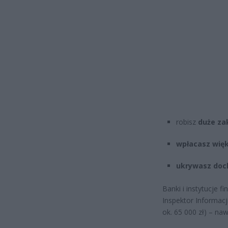
robisz
duże za
wpłacasz wię
ukrywasz doc
Banki i instytucje 
Inspektor Informac
ok. 65 000 zł) – naw