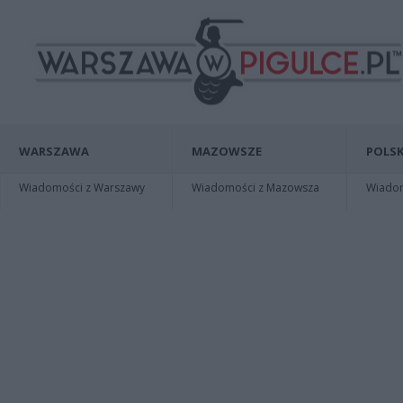
WARSZAWA
MAZOWSZE
POLSK
Wiadomości z Warszawy
Wiadomości z Mazowsza
Wiadomo