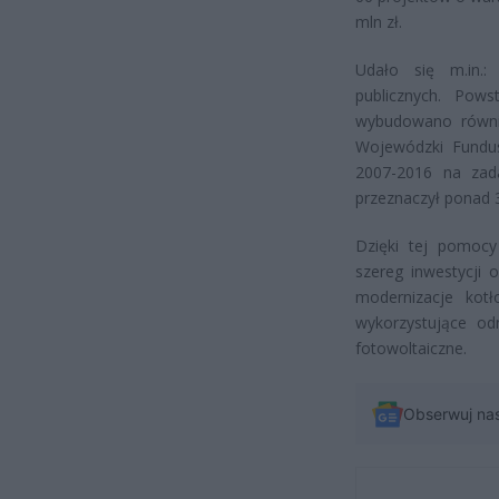
mln zł.
Udało się m.in.: 
publicznych. Pows
wybudowano równie
Wojewódzki Fundus
2007-2016 na zad
przeznaczył ponad 3
Dzięki tej pomocy
szereg inwestycji 
modernizacje kotł
wykorzystujące odn
fotowoltaiczne.
Obserwuj na