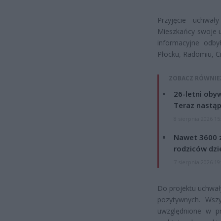
Przyjęcie uchwały
Mieszkańcy swoje u
informacyjne odby
Płocku, Radomiu, Ci
ZOBACZ RÓWNIE
26-letni obyw
Teraz nastąp
8 sierpnia 2026 15
Nawet 3600 z
rodziców dzie
7 sierpnia 2026 19
Do projektu uchwały
pozytywnych. Wszy
uwzględnione w pr