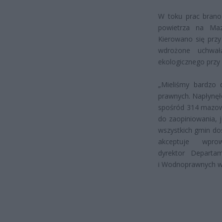
W toku prac brano
powietrza na Ma
Kierowano się przy
wdrożone uchwał
ekologicznego przy 
„Mieliśmy bardzo 
prawnych. Napłynęło
spośród 314 mazowi
do zaopiniowania, 
wszystkich gmin do
akceptuje wpro
dyrektor Departa
i Wodnoprawnych