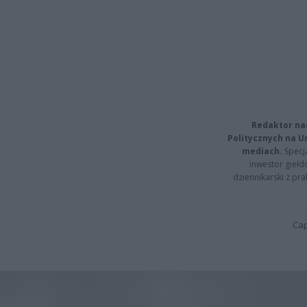
Redaktor na
Politycznych na 
mediach.
Specja
inwestor giełd
dziennikarski z pr
Cap