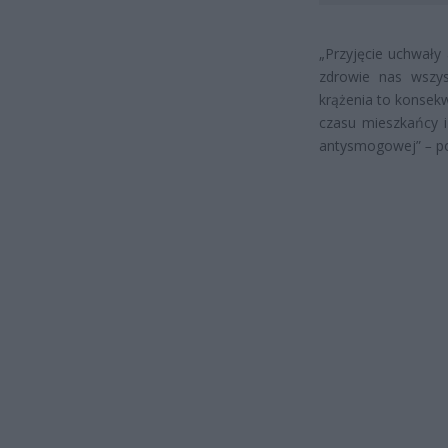
„Przyjęcie uchwały
zdrowie nas wszy
krążenia to konsek
czasu mieszkańcy 
antysmogowej”
–
po