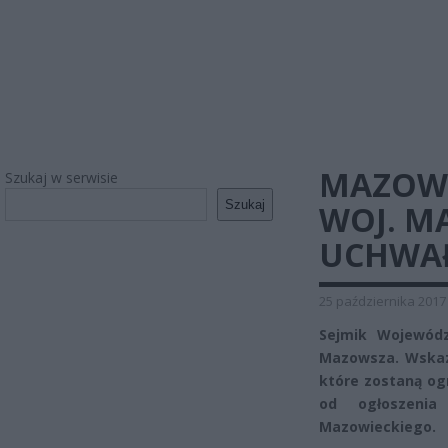
MAZOWS
Szukaj w serwisie
Szukaj
WOJ. M
UCHWA
25 października 2017
Sejmik Wojewód
Mazowsza. Wskazu
które zostaną og
od ogłoszeni
Mazowieckiego.