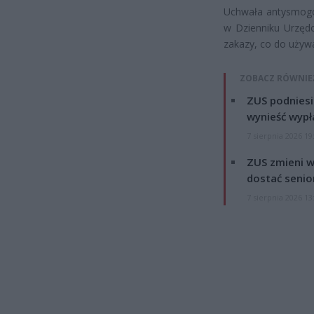
Uchwała antysmogo
w Dzienniku Urzęd
zakazy, co do używa
ZOBACZ RÓWNIE
ZUS podniesie
wynieść wypł
7 sierpnia 2026 19
ZUS zmieni w
dostać senio
7 sierpnia 2026 13