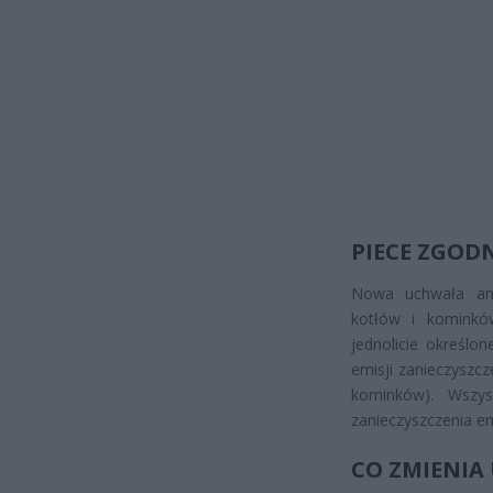
PIECE ZGOD
Nowa uchwała ant
kotłów i kominkó
jednolicie określon
emisji zanieczyszc
kominków). Wszys
zanieczyszczenia em
CO ZMIENI