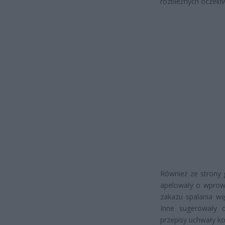
rozbieżnych oczekiw
Również ze strony 
apelowały o wprowa
zakazu spalania wę
Inne sugerowały o
przepisy uchwały k