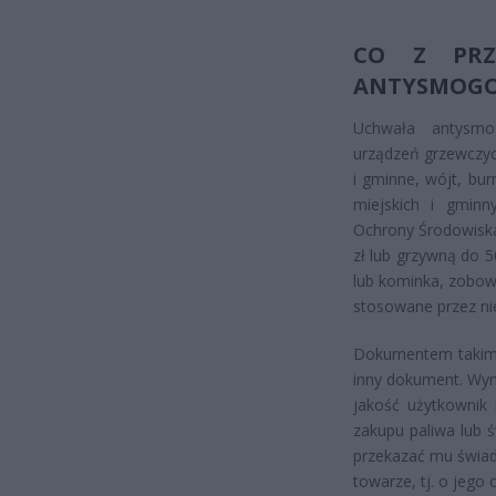
CO Z PRZ
ANTYSMOGO
Uchwała antysmo
urządzeń grzewczyc
i gminne, wójt, bu
miejskich i gminn
Ochrony Środowiska
zł lub grzywną do 5
lub kominka, zobow
stosowane przez ni
Dokumentem takim m
inny dokument. Wym
jakość użytkownik 
zakupu paliwa lub 
przekazać mu świad
towarze, tj. o jego