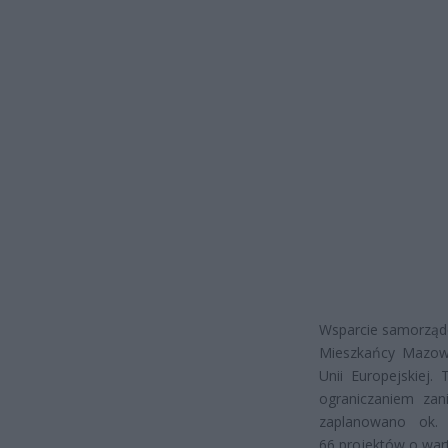
Wsparcie samorządo
Mieszkańcy Mazows
Unii Europejskiej
ograniczaniem zani
zaplanowano ok. 
66 projektów o wart