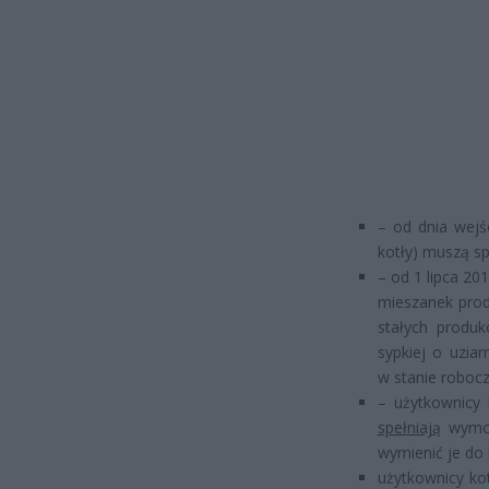
– od dnia wejśc
kotły) muszą s
– od 1 lipca 20
mieszanek prod
stałych produ
sypkiej o uzia
w stanie roboc
– użytkownicy 
spełniają
wymog
wymienić je do
użytkownicy ko