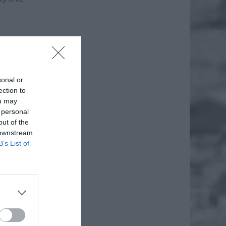
sonal or
ection to
ou may
 personal
out of the
 downstream
B’s List of
że