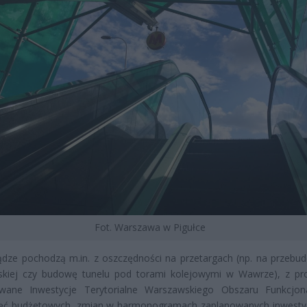
Fot. Warszawa w Pigułce
ądze pochodzą m.in. z oszczędności na przetargach (np. na przebud
skiej czy budowę tunelu pod torami kolejowymi w Wawrze), z p
owane Inwestycje Terytorialne Warszawskiego Obszaru Funkcjon
ięć budżetowych, zmian w harmonogramach zaplanowanych inwestyc