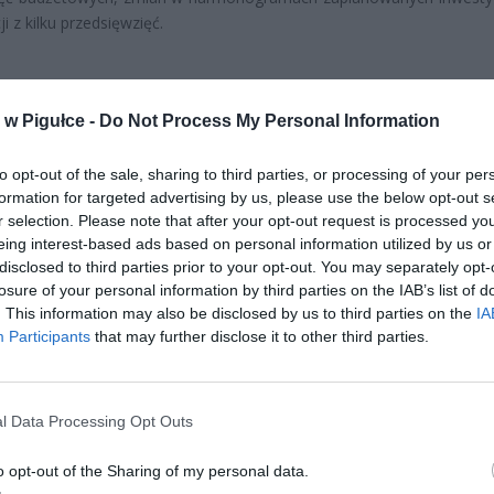
i z kilku przedsięwzięć.
w Pigułce -
Do Not Process My Personal Information
to opt-out of the sale, sharing to third parties, or processing of your per
formation for targeted advertising by us, please use the below opt-out s
ad
r selection. Please note that after your opt-out request is processed y
eing interest-based ads based on personal information utilized by us or
disclosed to third parties prior to your opt-out. You may separately opt-
losure of your personal information by third parties on the IAB’s list of
. This information may also be disclosed by us to third parties on the
IA
Participants
that may further disclose it to other third parties.
l Data Processing Opt Outs
CZ RÓWNIEŻ:
 zmieni ważny limit od marca 2027 roku. Policzyliśmy, ile mo
o opt-out of the Sharing of my personal data.
tać senior przy emeryturze 2200, 2400, 2600 i 2700 zł