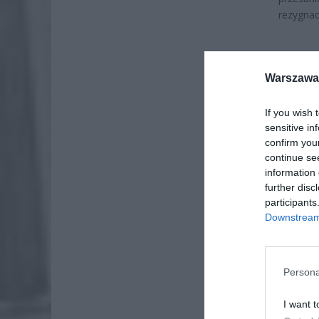
rezygnacj
Warszawa 
If you wish 
sensitive in
confirm you
continue se
information 
further disc
participants
Downstream 
Persona
ZOBA
ZUS
I want t
dos