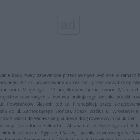
ad
wanie będą miały zapewnione przedsięwzięcia wybrane w ramach 
acyjnego 2017 r. proponowane do realizacji przez Zarząd Dróg Miej
ransportu Miejskiego – 13 projektów w łącznej kwocie 2,5 mln zł.
rojektów rowerowych – budowa brakującego odcinka ścieżki ro
ul. Powstańców Śląskich (od ul. Pirenejskiej, przez skrzyżowani
ką do ul. Zachodzącego Słońca), ścieżki wzdłuż ul. Wrocławskiej 
ów Śląskich do Widawskiej), budowa dróg rowerowych na ul. Gen. T
kiego (na odcinku Fieldorfa – Abrahama), ul. Kaliskiego (od ul. R
rchimedesa) oraz ul. Egipskiej i Saskiej, łącznika rowerowego na Po
zy Rondem Zgrupowania AK Radosław a ul. Młocińską), trasy rowe