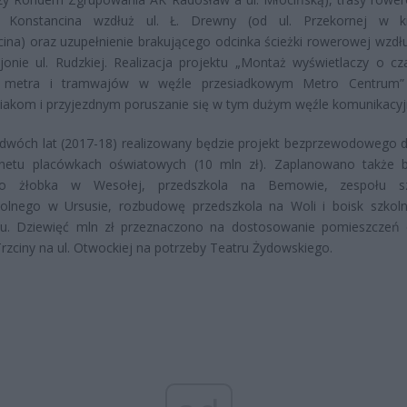
u Konstancina wzdłuż ul. Ł. Drewny (od ul. Przekornej w ki
ina) oraz uzupełnienie brakującego odcinka ścieżki rowerowej wzdłu
onie ul. Rudzkiej. Realizacja projektu „Montaż wyświetlaczy o cz
 metra i tramwajów w węźle przesiadkowym Metro Centrum” 
iakom i przyjezdnym poruszanie się w tym dużym węźle komunikacy
dwóch lat (2017-18) realizowany będzie projekt bezprzewodowego 
rnetu placówkach oświatowych (10 mln zł). Zaplanowano także
go żłobka w Wesołej, przedszkola na Bemowie, zespołu sz
kolnego w Ursusie, rozbudowę przedszkola na Woli i boisk szkol
u. Dziewięć mln zł przeznaczono na dostosowanie pomieszczeń
Trzciny na ul. Otwockiej na potrzeby Teatru Żydowskiego.