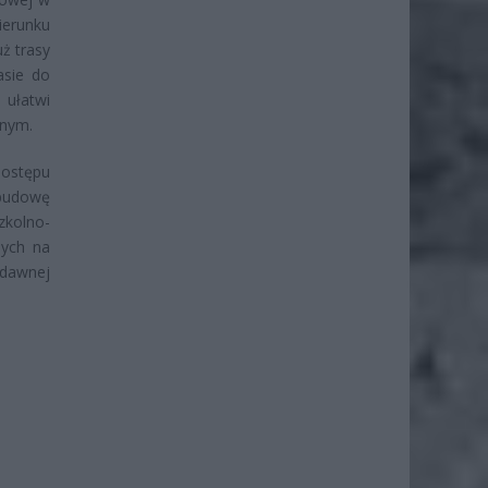
erunku
ż trasy
asie do
ułatwi
jnym.
dostępu
 budowę
kolno-
nych na
 dawnej