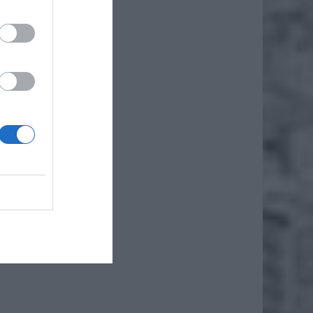
iero
Renata
anujemy
cyjnym
apisano
 Mory.
nie 3,9