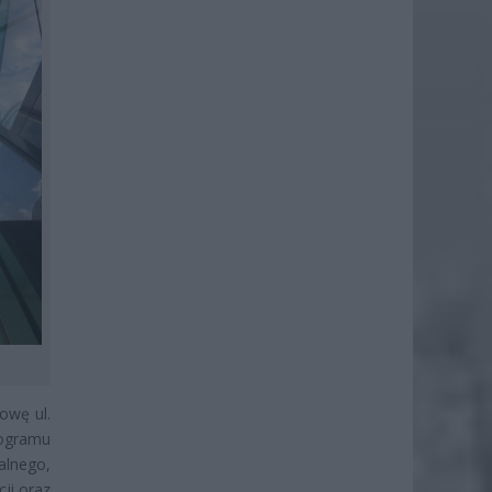
owę ul.
rogramu
alnego,
ji oraz