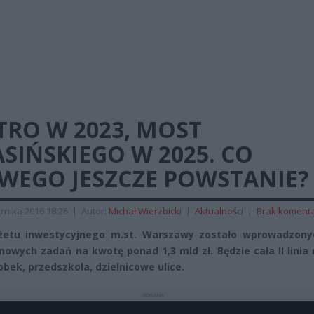
TRO W 2023, MOST
SIŃSKIEGO W 2025. CO
WEGO JESZCZE POWSTANIE?
rnika 2016 18:26
|
Autor:
Michał Wierzbicki
|
Aktualności
|
Brak koment
żetu inwestycyjnego m.st. Warszawy zostało wprowadzony
 nowych zadań na kwotę ponad 1,3 mld zł. Będzie cała II linia
obek, przedszkola, dzielnicowe ulice.
REKLAMA