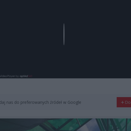
Play
aj nas do preferowanych źródeł w Google
Do