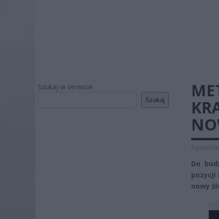
ME
Szukaj w serwisie
Szukaj
KRA
NO
6 paździe
Do bud
pozycji
nowy żł