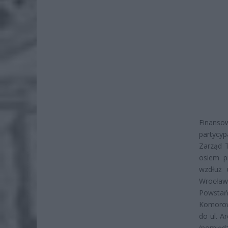
Finanso
partycyp
Zarząd T
osiem p
wzdłuż 
Wrocławs
Powstańc
Komorows
do ul. A
(pomięd