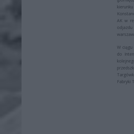
kierunk
Konstanc
AK w rej
odjazdu
warszaw
W ciągu 
do Inte
kolejne
przedsz
Targówk
Fabryki 