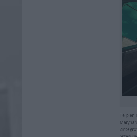
Te pieni
Marynar
Zintegr
przesun