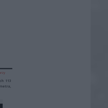
arzy
ch 113
 metra,