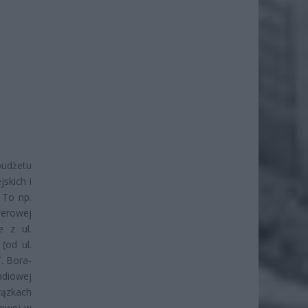
budżetu
skich i
 To np.
werowej
e z ul.
(od ul.
. Bora-
adiowej
wązkach
rowej w