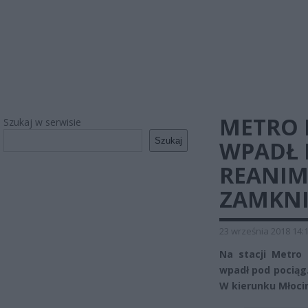
METRO 
Szukaj w serwisie
Szukaj
WPADŁ 
REANIMA
ZAMKNI
23 września 2018 14:
Na stacji Metro
wpadł pod pociąg.
W kierunku Młocin