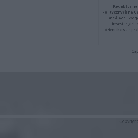
Redaktor na
Politycznych na 
mediach.
Specja
inwestor giełd
dziennikarski z pr
Cap
Copyrigh