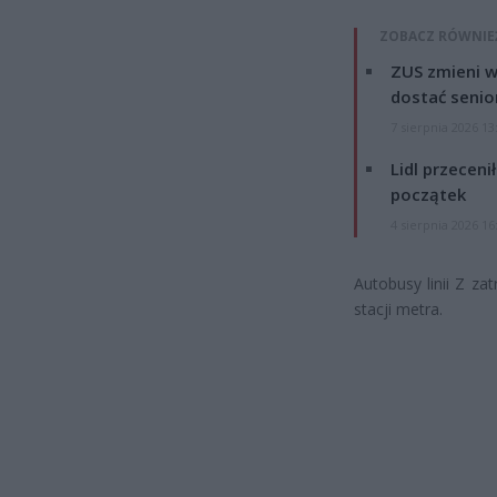
ZOBACZ RÓWNIE
ZUS zmieni w
dostać senio
7 sierpnia 2026 13
Lidl przeceni
początek
4 sierpnia 2026 16
Autobusy linii Z za
stacji metra.