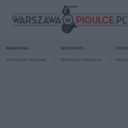
WARSZAWA
MAZOWSZE
POLSK
Wiadomości z Warszawy
Wiadomości z Mazowsza
Wiadomo