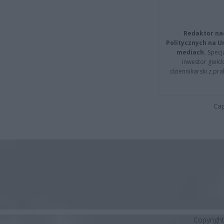
Redaktor na
Politycznych na 
mediach.
Specja
inwestor giełd
dziennikarski z pr
Cap
Copyrigh