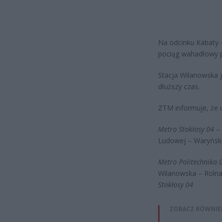
Na odcinku Kabaty –
pociąg wahadłowy p
Stacja Wilanowska j
dłuższy czas.
ZTM informuje, że 
Metro Stokłosy
04
– 
Ludowej – Waryńsk
Metro Politechnika 
Wilanowska – Rolna
Stokłosy 04
ZOBACZ RÓWNIE