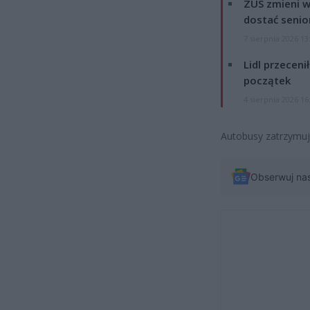
ZUS zmieni w
dostać senio
7 sierpnia 2026 13
Lidl przeceni
początek
4 sierpnia 2026 16
Autobusy zatrzymują
Obserwuj na