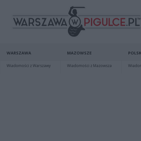
WARSZAWA
MAZOWSZE
POLSK
Wiadomości z Warszawy
Wiadomości z Mazowsza
Wiadomo