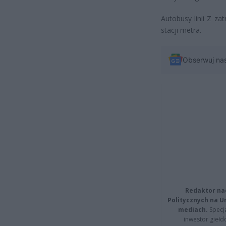
Autobusy linii Z za
stacji metra.
Obserwuj na
Redaktor na
Politycznych na 
mediach.
Specja
inwestor giełd