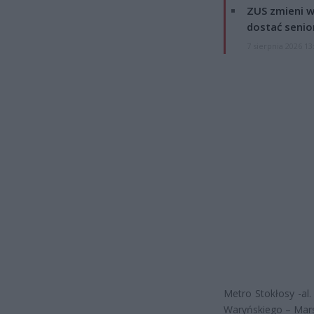
ZUS zmieni w
dostać senio
7 sierpnia 2026 13
Metro Stokłosy -al.
Waryńskiego – Mar