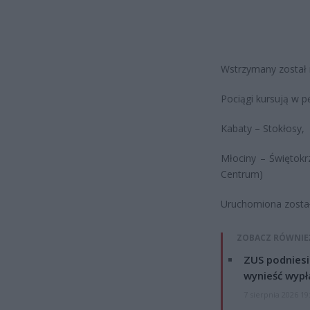
Wstrzymany został 
Pociągi kursują w pę
Kabaty – Stokłosy,
Młociny – Świętokrz
Centrum)
Uruchomiona została
ZOBACZ RÓWNIE
ZUS podniesie
wynieść wypł
7 sierpnia 2026 19