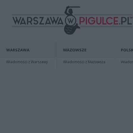
WARSZAWA
MAZOWSZE
POLSK
Wiadomości z Warszawy
Wiadomości z Mazowsza
Wiadomo