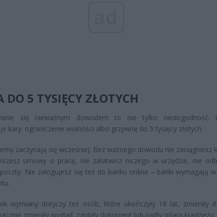
ad
 DO 5 TYSIĘCY ZŁOTYCH
wanie się nieważnym dowodem to nie tylko niedogodność. 
je kary: ograniczenie wolności albo grzywnę do 5 tysięcy złotych.
lemy zaczynają się wcześniej. Bez ważnego dowodu nie zaciągniesz k
iszesz umowy o pracę, nie załatwisz niczego w urzędzie, nie odb
 poczty. Nie zalogujesz się też do banku online – banki wymagają 
tu.
ek wymiany dotyczy też osób, które ukończyły 18 lat, zmieniły 
znacznie zmieniły wygląd, zgubiły dokument lub padły ofiarą kradzieży.