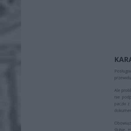
KARA
Posługi
przewidu
Ale prob
nie podp
paczki z
dokumen
Obowiąz
ślubie, 