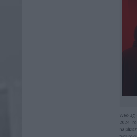
Według d
2024 ro
najbliżs
tym roku