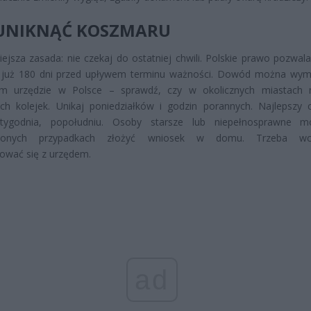
 UNIKNĄĆ KOSZMARU
ejsza zasada: nie czekaj do ostatniej chwili. Polskie prawo pozwala
 już 180 dni przed upływem terminu ważności. Dowód można wym
m urzędzie w Polsce – sprawdź, czy w okolicznych miastach 
ch kolejek. Unikaj poniedziałków i godzin porannych. Najlepszy 
tygodnia, popołudniu. Osoby starsze lub niepełnosprawne 
nionych przypadkach złożyć wniosek w domu. Trzeba wcz
ować się z urzędem.
ad