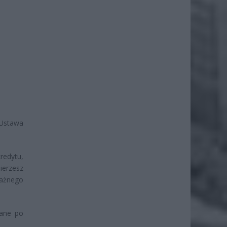
Ustawa
redytu,
ierzesz
ważnego
dane po