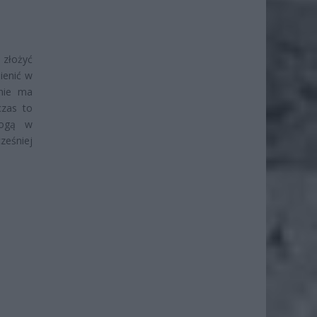
 złożyć
ienić w
nie ma
czas to
mogą w
eśniej