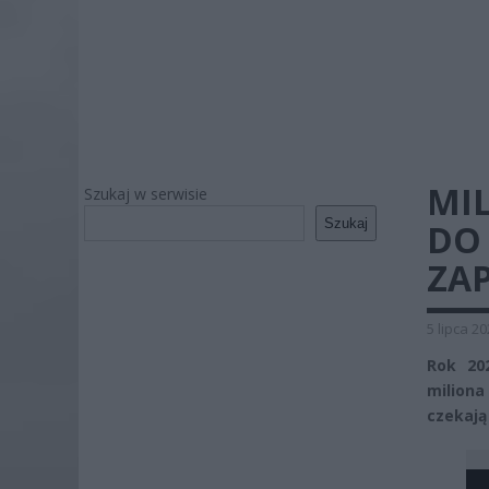
MI
Szukaj w serwisie
Szukaj
DO
ZAP
5 lipca 2
Rok 20
milion
czekają