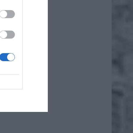
awanych
 grupy.
at temu
rupa to
iej nie
rzegają
h czas