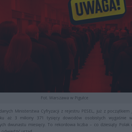
Fot. Warszawa w Pigułce
anych Ministerstwa Cyfryzacji z rejestru PESEL, już z początkiem 
ku aż 3 miliony 371 tysięcy dowodów osobistych wygaśnie w
zych dwunastu miesięcy. To rekordowa liczba – co dziesiąty Polak
 odwiedzić urząd.