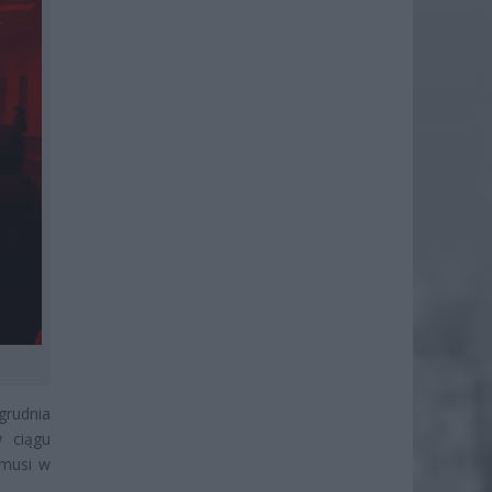
grudnia
 ciągu
 musi w