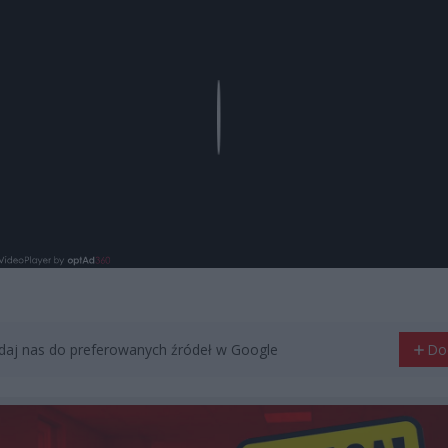
Play
aj nas do preferowanych źródeł w Google
Do