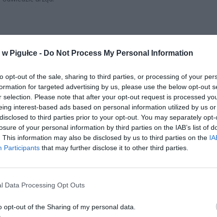
w Pigułce -
Do Not Process My Personal Information
to opt-out of the sale, sharing to third parties, or processing of your per
ad
formation for targeted advertising by us, please use the below opt-out s
r selection. Please note that after your opt-out request is processed y
eing interest-based ads based on personal information utilized by us or
disclosed to third parties prior to your opt-out. You may separately opt-
losure of your personal information by third parties on the IAB’s list of
. This information may also be disclosed by us to third parties on the
IA
Participants
that may further disclose it to other third parties.
CZ RÓWNIEŻ:
l Data Processing Opt Outs
et 3600 zł miesięcznie zamiast 800+. Nowa propozycja dla
ziców dzieci do 3. roku życia
o opt-out of the Sharing of my personal data.