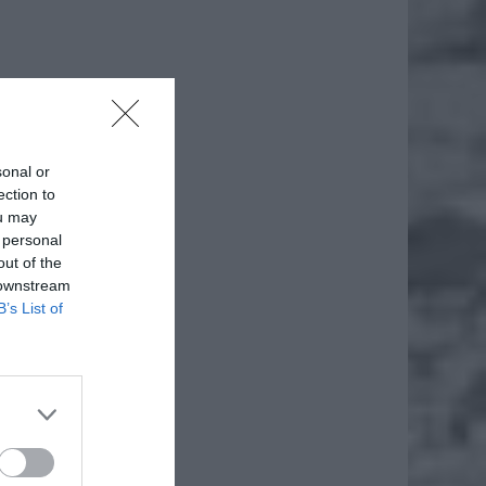
sonal or
ection to
ou may
 personal
out of the
 downstream
B’s List of