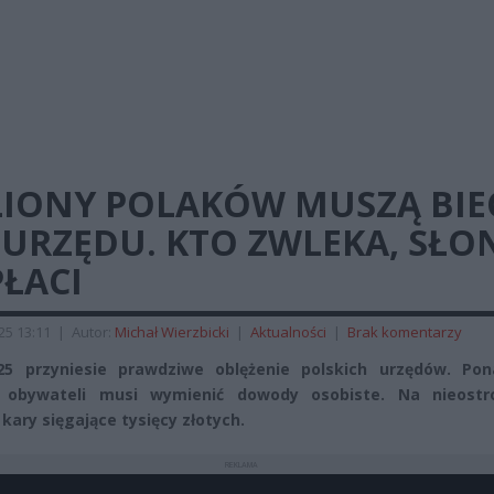
LIONY POLAKÓW MUSZĄ BIE
 URZĘDU. KTO ZWLEKA, SŁO
ŁACI
025 13:11
|
Autor:
Michał Wierzbicki
|
Aktualności
|
Brak komentarzy
25 przyniesie prawdziwe oblężenie polskich urzędów. Pon
a obywateli musi wymienić dowody osobiste. Na nieostr
 kary sięgające tysięcy złotych.
REKLAMA