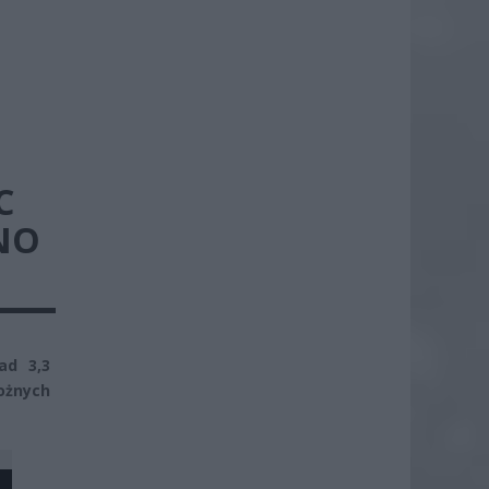
C
NO
ad 3,3
ożnych