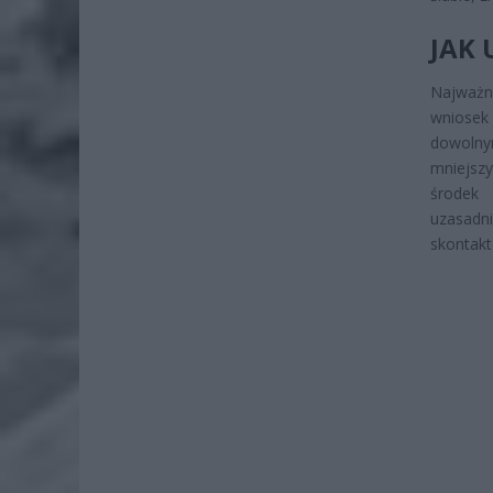
JAK
Najważni
wniosek
dowolny
mniejszy
środek 
uzasad
skontakt