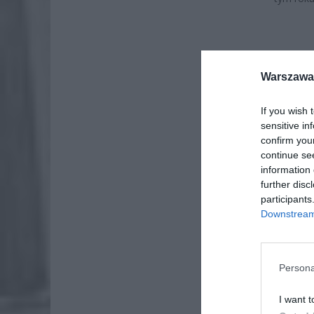
Warszawa 
If you wish 
sensitive in
confirm you
continue se
information 
further disc
participants
Downstream 
ZOBA
Persona
Naw
rod
I want t