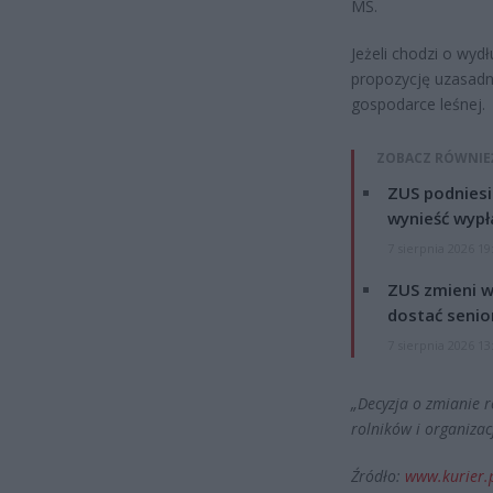
MŚ.
Jeżeli chodzi o wyd
propozycję uzasadn
gospodarce leśnej.
ZOBACZ RÓWNIE
ZUS podniesie
wynieść wypł
7 sierpnia 2026 19
ZUS zmieni w
dostać senio
7 sierpnia 2026 13
„Decyzja o zmianie r
rolników i organizacj
Źródło:
www.kurier.