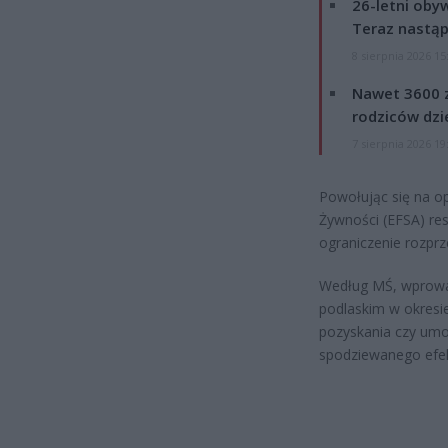
26-letni obyw
Teraz nastąp
8 sierpnia 2026 15
Nawet 3600 z
rodziców dzie
7 sierpnia 2026 19
Powołując się na o
Żywności (EFSA) re
ograniczenie rozprz
Według MŚ, wprowa
podlaskim w okresi
pozyskania czy umoż
spodziewanego efek