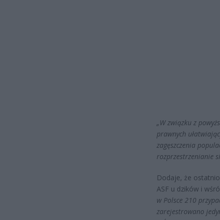
„W związku z powyżs
prawnych ułatwiając
zagęszczenia popula
rozprzestrzenianie s
Dodaje, że ostatni
ASF u dzików i wśró
w Polsce 210 przypa
zarejestrowano jedyn