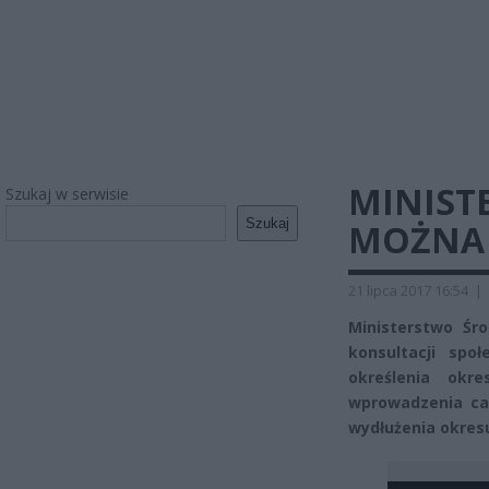
MINISTE
Szukaj w serwisie
Szukaj
MOŻNA 
21 lipca 2017 16:54
|
Ministerstwo Śr
konsultacji spo
określenia okr
wprowadzenia ca
wydłużenia okresu