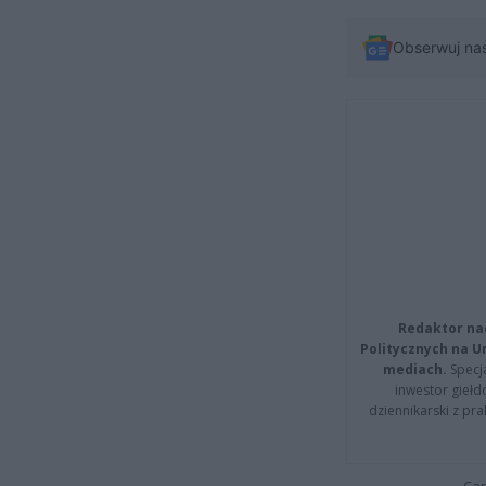
Obserwuj na
Redaktor na
Politycznych na 
mediach.
Specja
inwestor giełd
dziennikarski z pr