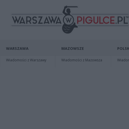
WARSZAWA
MAZOWSZE
POLSK
Wiadomości z Warszawy
Wiadomości z Mazowsza
Wiadomo