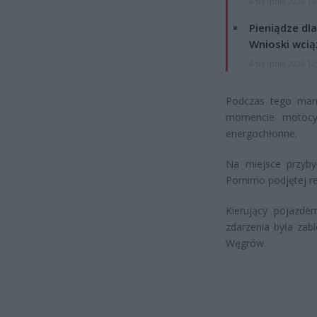
4 sierpnia 2026 16
Pieniądze dla
Wnioski wcią
4 sierpnia 2026 12
Podczas tego mane
momencie motocyk
energochłonne.
Na miejsce przyby
Pomimo podjętej re
Kierujący pojazde
zdarzenia była zabl
Węgrów.