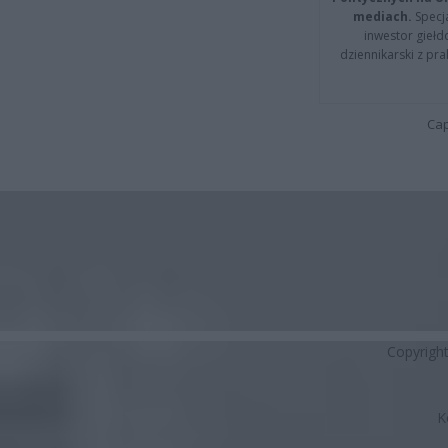
mediach.
Specja
inwestor giełd
dziennikarski z pr
Cap
Copyrigh
K