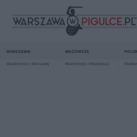
WARSZAWA
MAZOWSZE
POLSK
Wiadomości z Warszawy
Wiadomości z Mazowsza
Wiadomo