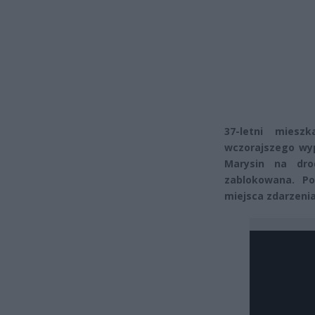
37-letni miesz
wczorajszego wyp
Marysin na dro
zablokowana. Po
miejsca zdarzenia