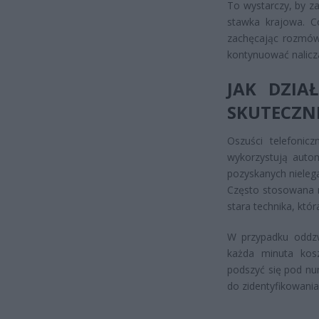
To wystarczy, by z
stawka krajowa. Co
zachęcając rozmówc
kontynuować nalicz
JAK DZIA
SKUTECZN
Oszuści telefonic
wykorzystują auto
pozyskanych nielega
Często stosowana m
stara technika, któ
W przypadku oddzw
każda minuta kosz
podszyć się pod nu
do zidentyfikowania