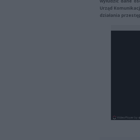
wyłudzić dane os
Urząd Komunikacj
działania przestę