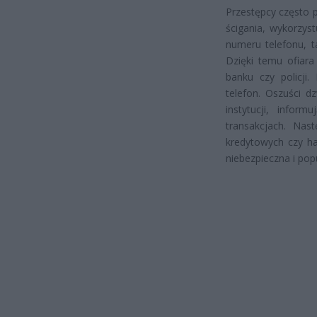
Przestępcy często p
ścigania, wykorzys
numeru telefonu, ta
Dzięki temu ofiar
banku czy policji.
telefon. Oszuści d
instytucji, info
transakcjach. Na
kredytowych czy ha
niebezpieczna i pop