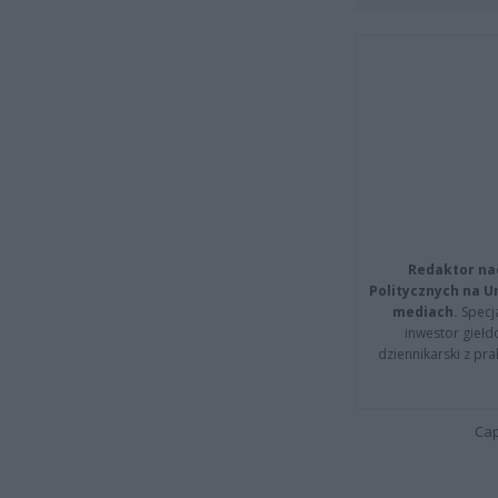
Redaktor na
Politycznych na 
mediach.
Specja
inwestor giełd
dziennikarski z pr
Cap