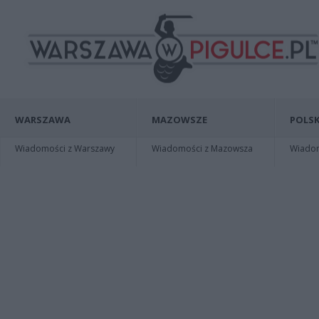
WARSZAWA
MAZOWSZE
POLSK
Wiadomości z Warszawy
Wiadomości z Mazowsza
Wiadomo