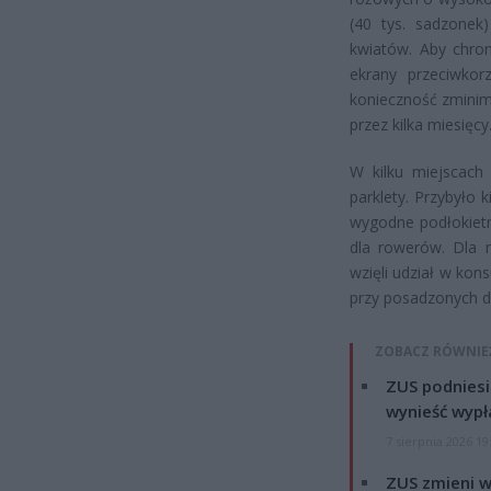
(40 tys. sadzonek)
kwiatów. Aby chron
ekrany przeciwkor
konieczność zminima
przez kilka miesięcy
W kilku miejscach 
parklety. Przybyło 
wygodne podłokietni
dla rowerów. Dla 
wzięli udział w kon
przy posadzonych d
ZOBACZ RÓWNIE
ZUS podniesie
wynieść wypł
7 sierpnia 2026 19
ZUS zmieni w