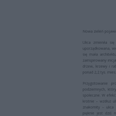
Nowa zieleń pojawił
Ulica zmieniła si
uporządkowana, wię
się mała architektu
zainspirowany inic
drzew, krzewy i r
ponad 2,2 tys. mie
Przygotowanie pro
podziemnych, który
społeczne. W efekc
krotnie – wzdłuż ul
znakomity – ulica
pięknie jest dziś