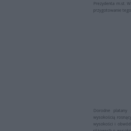
Prezydenta m.st. W
przygotowanie tego
Dorodne platany p
wysokością rosnąc
wysokości i obwód 
różowych o wysokośc