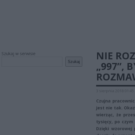
NIE RO
Szukaj w serwisie
Szukaj
„997”, 
ROZMAW
3 sierpnia 2018 01:45
Czujna pracownic
jest nie tak. Okaz
wierząc, że przes
tysięcy, po czym
Dzięki wzorowej p