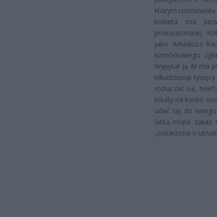
którym rozmawiała c
kobieta ma bez
prokuratorskiej. Ko
jako Arkadiusz K
komórkowego zgłas
Wypytał ją ile ma p
kilkadziesiąt tysię
rozłączać się, tele
lokaty na konto oso
udać się do innego
latka miała zakaz
„oskarżona o utrudn