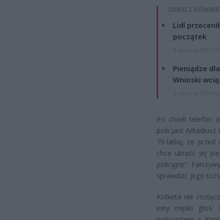
ZOBACZ RÓWNIE
Lidl przeceni
początek
4 sierpnia 2026 16
Pieniądze dla
Wnioski wcią
4 sierpnia 2026 12
Po chwili telefon 
policjant Arkadius
79-latkę, że przed 
chce ukraść jej pi
policyjne”. Fałszy
sprawdzić jego toż
Kobieta nie rozłąc
inny męski głos. 
policjantem z Kome