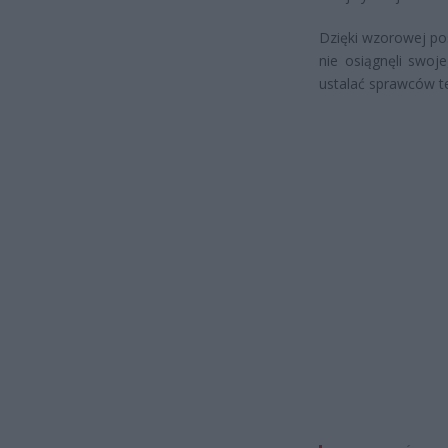
Dzięki wzorowej pos
nie osiągnęli swo
ustalać sprawców te