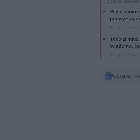
ZOBACZ RÓWNIE
Wielu senior
podwyższy e
4 sierpnia 2026 12
1600 zł mies
Wiadomo, co
4 sierpnia 2026 12
Obserwuj na