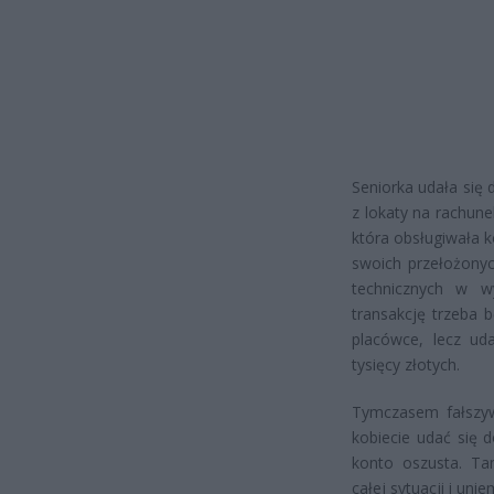
Seniorka udała się
z lokaty na rachunek
która obsługiwała k
swoich przełożonyc
technicznych w w
transakcję trzeba 
placówce, lecz uda
tysięcy złotych.
Tymczasem fałszywy
kobiecie udać się 
konto oszusta. Ta
całej sytuacji i unie