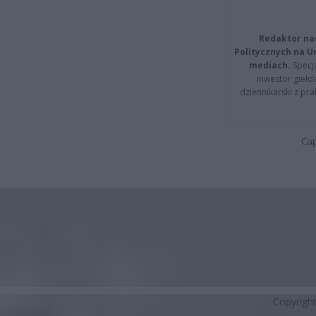
Redaktor na
Politycznych na 
mediach.
Specja
inwestor giełd
dziennikarski z pr
Cap
Copyrigh