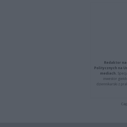
Redaktor na
Politycznych na 
mediach.
Specja
inwestor giełd
dziennikarski z pr
Cap