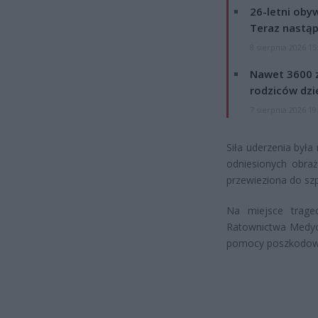
26-letni obyw
Teraz nastąp
8 sierpnia 2026 15
Nawet 3600 z
rodziców dzie
7 sierpnia 2026 19
Siła uderzenia była
odniesionych obraż
przewieziona do szp
Na miejsce traged
Ratownictwa Medyczn
pomocy poszkodowa