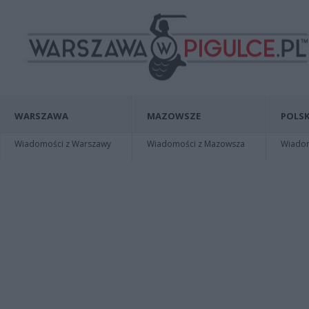
WARSZAWA
MAZOWSZE
POLSK
Wiadomości z Warszawy
Wiadomości z Mazowsza
Wiadomo