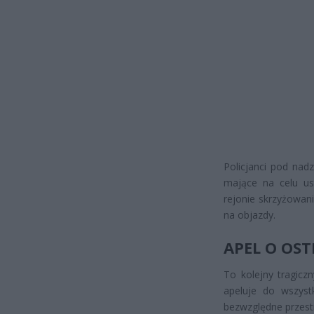
Policjanci pod nad
mające na celu us
rejonie skrzyżowani
na objazdy.
APEL O OS
To kolejny tragicz
apeluje do wszyst
bezwzględne przest