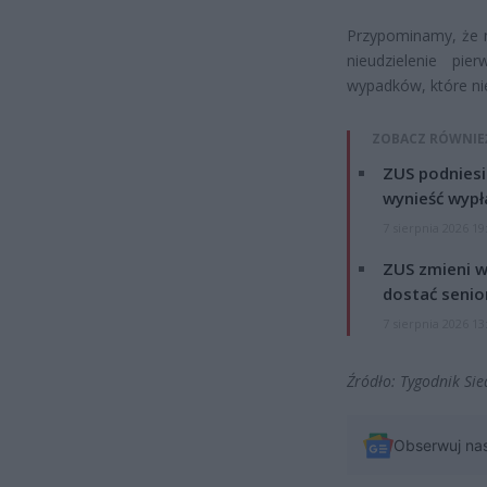
Przypominamy, że 
nieudzielenie pi
wypadków, które nie
ZOBACZ RÓWNIE
ZUS podniesie
wynieść wypł
7 sierpnia 2026 19
ZUS zmieni w
dostać senio
7 sierpnia 2026 13
Źródło: Tygodnik Sie
Obserwuj na