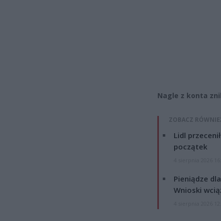
Nagle z konta zni
ZOBACZ RÓWNIE
Lidl przeceni
początek
4 sierpnia 2026 16
Pieniądze dla
Wnioski wcią
4 sierpnia 2026 12