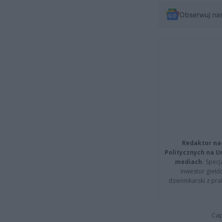
Obserwuj na
Redaktor na
Politycznych na 
mediach.
Specja
inwestor giełd
dziennikarski z pr
Cap