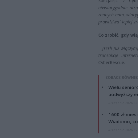
Specjaliści z Cy
niewiarygodnie atr
znanych nam, wiaryg
prawdziwa” lepiej z
Co zrobić, gdy wł
–
Jeżeli już włączy
transakcje interne
CyberRescue.
ZOBACZ RÓWNIE
Wielu senior
podwyższy e
4 sierpnia 2026 12
1600 zł mies
Wiadomo, co
4 sierpnia 2026 12