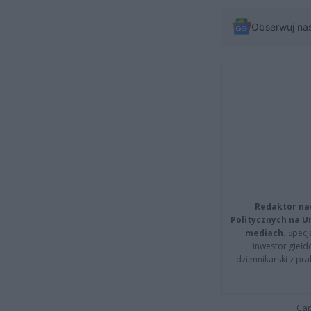
Obserwuj na
Redaktor na
Politycznych na 
mediach.
Specja
inwestor giełd
dziennikarski z pr
Cap