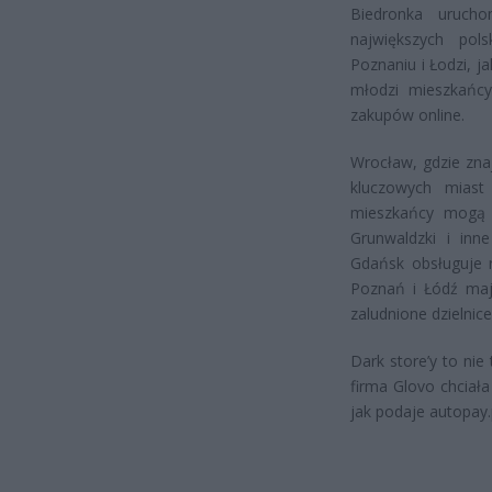
Biedronka urucho
największych pol
Poznaniu i Łodzi, j
młodzi mieszkańcy
zakupów online.
Wrocław, gdzie zna
kluczowych miast 
mieszkańcy mogą 
Grunwaldzki i inne
Gdańsk obsługuje r
Poznań i Łódź maj
zaludnione dzielnice
Dark store’y to nie
firma Glovo chciał
jak podaje autopay.p