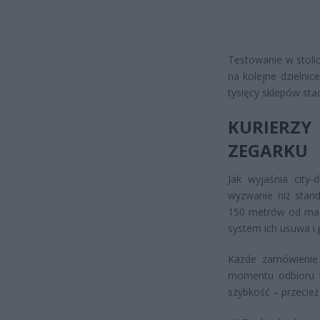
Testowanie w stolic
na kolejne dzielnic
tysięcy sklepów st
KURIERZY
ZEGARKU
Jak wyjaśnia city-
wyzwanie niż stan
150 metrów od maga
system ich usuwa i 
Każde zamówienie 
momentu odbioru t
szybkość – przecież