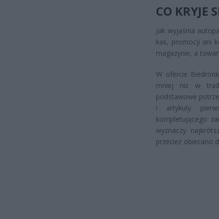
CO KRYJE 
Jak wyjaśnia autop
kas, promocji ani 
magazynie, a towary
W ofercie Biedronk
mniej niż w trad
podstawowe potrzeb
i artykuły pierw
kompletującego zam
wyznaczy najkróts
przecież obiecano 