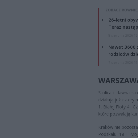
ZOBACZ RÓWNIE
26-letni obyw
Teraz nastąp
8 sierpnia 2026 15
Nawet 3600 z
rodziców dzie
7 sierpnia 2026 19
WARSZAWA
Stolica i dawna sto
działają już cztery
1, Białej Floty 4 i 
które pozwalają ku
Kraków nie pozostaj
Podskalu 18 i Mogi