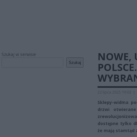
NOWE, 
Szukaj w serwisie
Szukaj
POLSCE
WYBRANY
22 lipca 2025 19:03
|
Sklepy-widma pod
drzwi otwierane
zrewolucjonizował
dostępne tylko d
że mają stamtąd 