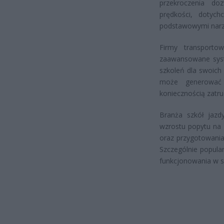
przekroczenia do
prędkości, dotyc
podstawowymi narz
Firmy transport
zaawansowane syst
szkoleń dla swoich
może generować k
koniecznością zatru
Branża szkół jaz
wzrostu popytu na 
oraz przygotowani
Szczególnie popula
funkcjonowania w s