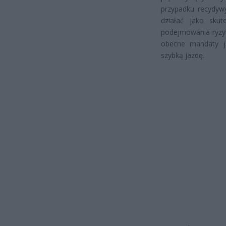
przypadku recydyw
działać jako sku
podejmowania ryzyk
obecne mandaty j
szybką jazdę.