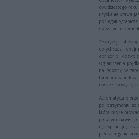
dwudziestego roku 
uzyskanie prawa ja
podlegali ogranicz
opóźnienia momentu
Restrykcje obowią
dotychczas, obejm
obniżenie dozwol
Ograniczenia prędk
na godzinę w tere
terenem zabudowan
dwujezdniowych, co
Automatyczne przed
po otrzymaniu zal
która może prowadz
próbnym nawet prz
dyscyplinujący or
przestrzegania prz