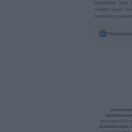
bezpiecznie oraz 
nowych zasad moż
możliwości prowadz
Obserwuj na
Dziennikar
wykładowczyn
gospodarczych i t
ekonomicznych
.