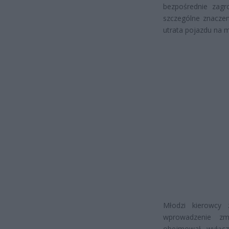
bezpośrednie zagr
szczególne znaczen
utrata pojazdu na m
Młodzi kierowcy
wprowadzenie zm
obejmował wyłącz