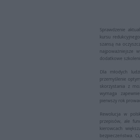
Sprawdzenie aktua
kursu redukcyjneg
szansą na oczyszc
najpoważniejsze 
dodatkowe szkoleni
Dla młodych ludzi
przemyślenie opty
skorzystania z mo
wymaga zapewnien
pierwszy rok prowa
Rewolucja w pols
przepisów, ale fu
kierowcach większ
bezpieczeństwa. Ci