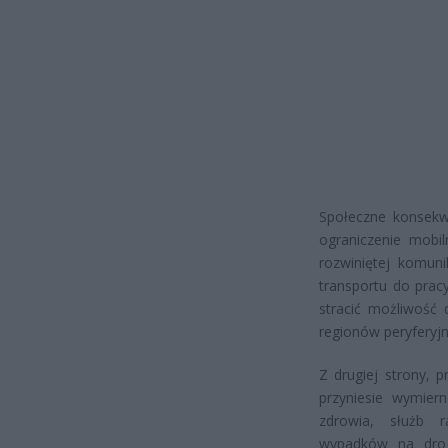
Społeczne konsek
ograniczenie mobil
rozwiniętej komun
transportu do prac
stracić możliwość 
regionów peryferyjn
Z drugiej strony, 
przyniesie wymier
zdrowia, służb r
wypadków na droga