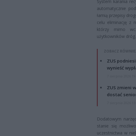
System karania rec
automatycznie pod
łamią przepisy dro
celu eliminację z 
którzy mimo wcz
użytkowników dróg.
ZOBACZ RÓWNIE
ZUS podniesie
wynieść wypł
7 sierpnia 2026 19
ZUS zmieni w
dostać senio
7 sierpnia 2026 13
Dodatowym narzęd
stanie się możliw
uczestnictwa w ni