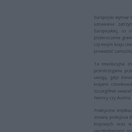
Europejski wymiar
uznawania zatrzy
Europejskiej, co 
przekroczenie gran
czy innym kraju Uni
prowadzić samochod
Ta rewolucyjna z
przestrzegania pr
uwagą, gdyż kons
krajami członkows
szczególnie uważać
Niemcy czy Austria.
Praktyczne implik
zmianę podejścia d
krajowych oraz w
uwzględnieniem moż