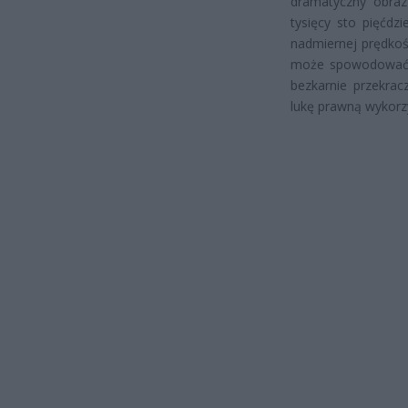
dramatyczny obraz
tysięcy sto pięćdz
nadmiernej prędko
może spowodować wi
bezkarnie przekrac
lukę prawną wykorz