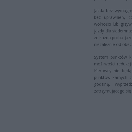
Jazda bez wymagane
bez uprawnień, co
wolności lub grzyw
jazdy dla siedemna
że każda próba jaz
niezależnie od obe
System punktów ka
możliwości redukcj
Kierowcy nie będą
punktów karnych za
godzinę, wyprzed
zatrzymującego się 