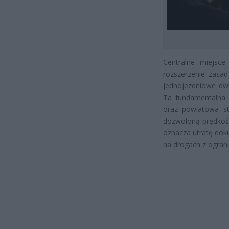
Centralne miejsc
rozszerzenie zasad
jednojezdniowe dw
Ta fundamentalna 
oraz powiatowa st
dozwoloną prędkość
oznacza utratę doku
na drogach z ograni