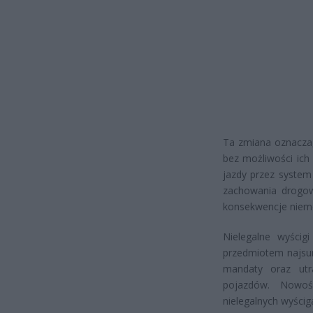
Ta zmiana oznacza
bez możliwości ich
jazdy przez system
zachowania drogow
konsekwencje niemo
Nielegalne wyści
przedmiotem najsur
mandaty oraz utra
pojazdów. Nowośc
nielegalnych wyści