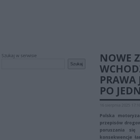
NOWE Z
Szukaj w serwisie
Szukaj
WCHODZ
PRAWA 
PO JED
16 sierpnia 2025 17:1
Polska motoryzac
przepisów drogow
poruszania się 
konsekwencje ła