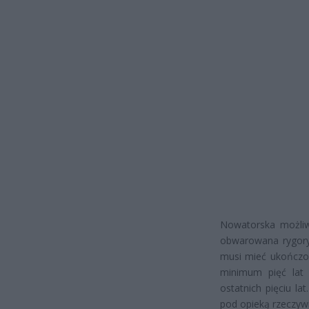
Nowatorska możliw
obwarowana rygory
musi mieć ukończon
minimum pięć lat
ostatnich pięciu l
pod opieką rzeczywi