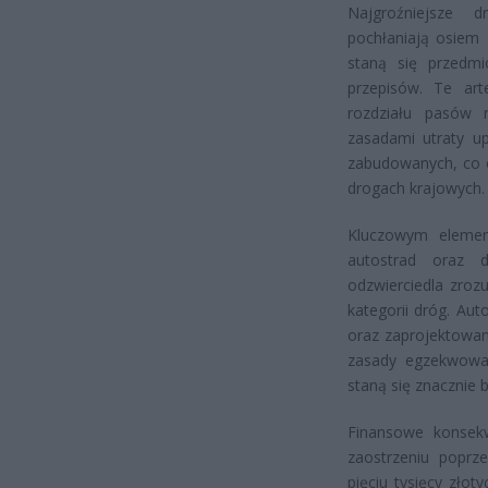
Najgroźniejsze d
pochłaniają osiem 
staną się przedm
przepisów. Te art
rozdziału pasów 
zasadami utraty u
zabudowanych, co 
drogach krajowych.
Kluczowym element
autostrad oraz 
odzwierciedla zroz
kategorii dróg. Au
oraz zaprojektowan
zasady egzekwowan
staną się znacznie 
Finansowe konsek
zaostrzeniu popr
pięciu tysięcy złot