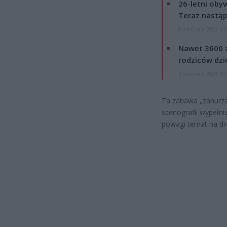
26-letni obyw
Teraz nastąp
8 sierpnia 2026 15
Nawet 3600 z
rodziców dzie
7 sierpnia 2026 19
Ta zabawa „zanurza
scenografii wypełn
powagi temat na dr