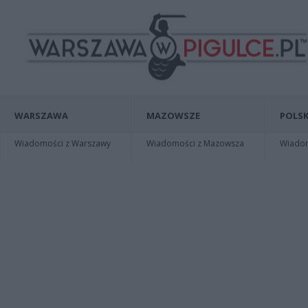
WARSZAWA
MAZOWSZE
POLSK
Wiadomości z Warszawy
Wiadomości z Mazowsza
Wiadomo