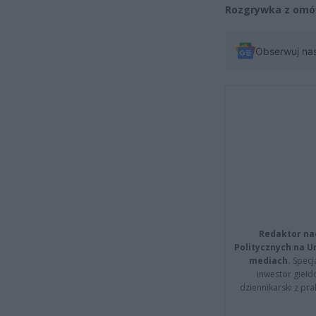
Rozgrywka z omów
Obserwuj na
Redaktor na
Politycznych na 
mediach.
Specja
inwestor giełd
dziennikarski z pr