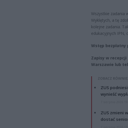
Wszystkie zadania 
Wyklętych, a tę zd
kolejne zadania. Ta
edukacyjnych IPN, c
Wstęp bezpłatny p
Zapisy w recepcji
Warszawie lub tel
ZOBACZ RÓWNIE
ZUS podniesie
wynieść wypł
7 sierpnia 2026 19
ZUS zmieni w
dostać senio
7 sierpnia 2026 13