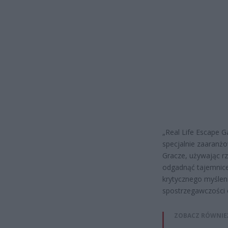
„Real Life Escape 
specjalnie zaaranż
Gracze, używając r
odgadnąć tajemnice
krytycznego myśleni
spostrzegawczości 
ZOBACZ RÓWNIE