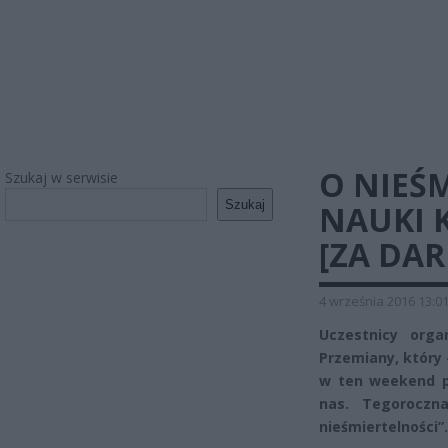
O NIEŚ
Szukaj w serwisie
Szukaj
NAUKI K
[ZA DA
4 września 2016 13:0
Uczestnicy org
Przemiany, który 
w ten weekend pr
nas. Tegoroczn
nieśmiertelności”.