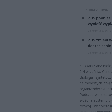
ZOBACZ RÓWNIE
ZUS podniesie
wynieść wypł
7 sierpnia 2026 19
ZUS zmieni w
dostać senio
7 sierpnia 2026 13
• Warsztaty: Biolo
2-4 września, Centr
Biologia syntetycz
najmłodszych gałęz
organizmów sztuczn
Podczas warsztatów
złożone systemy bi
rozwój współcze
spersonalizowanej.