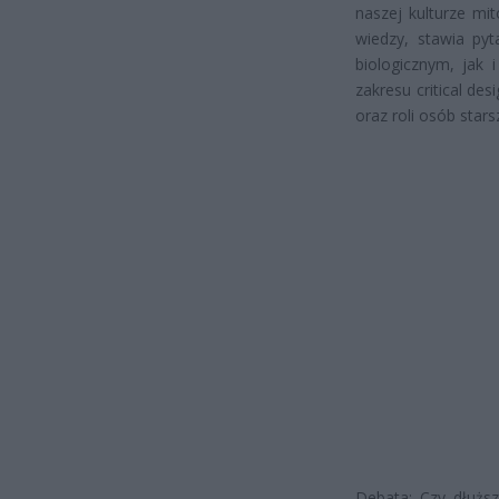
naszej kulturze mi
wiedzy, stawia pyt
biologicznym, jak 
zakresu critical de
oraz roli osób stars
Debata: Czy dłuższ