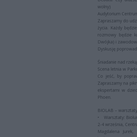
wolny)
Audytorium Centru
Zapraszamy do udzia
życia. Każdy będzi
rozmowy będzie kr
Dwójka) i zawodowy
Dyskusję poprowadz
Śniadanie nad rzeką
Scena letnia w Par
Co jeść, by popraw
Zapraszamy na pikn
ekspertami w dzied
Phoen.
BIOLAB – warsztat
• Warsztaty: Biolu
2-4 września, Centr
Magdalena Jurek, 