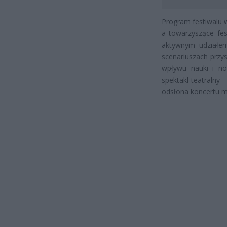
Program festiwalu wy
a towarzyszące fes
aktywnym udziałe
scenariuszach przys
wpływu nauki i no
spektakl teatralny 
odsłona koncertu mu