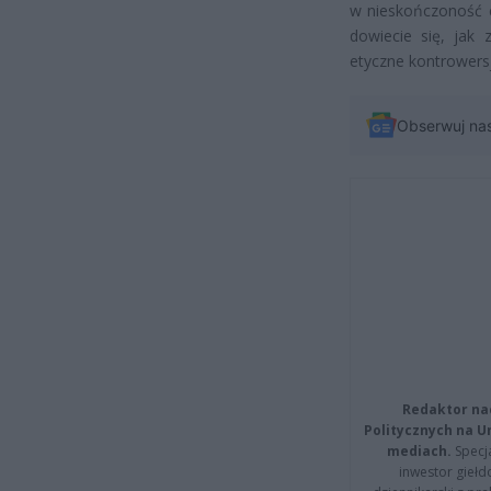
w nieskończoność c
dowiecie się, jak
etyczne kontrowers
Obserwuj na
Redaktor na
Politycznych na 
mediach.
Specja
inwestor giełd