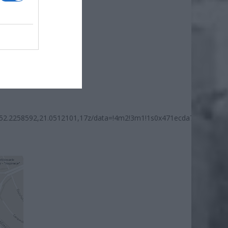
ł.
52.2258592,21.0512101,17z/data=!4m2!3m1!1s0x471ecda78c09f4dd: