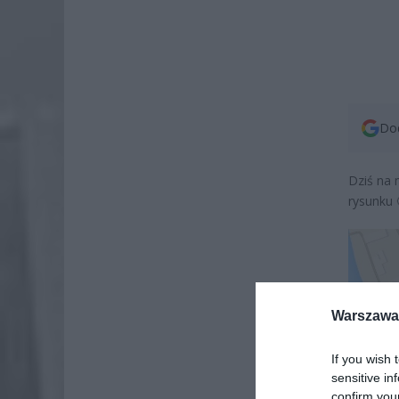
Dod
Dziś na 
rysunku 
Warszawa 
If you wish 
sensitive in
confirm you