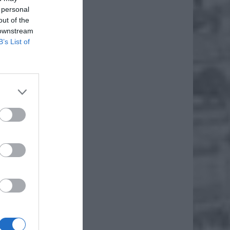
 personal
out of the
 downstream
B’s List of
iero