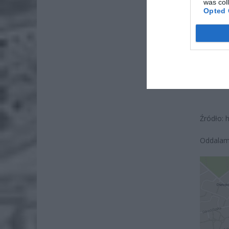
was col
po
Opted 
4 si
Pie
Wni
4 si
Źródło:
Oddalamy