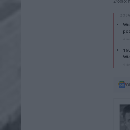
Źródło: 
ZOBA
Wie
po
4 si
160
Wi
4 si
O