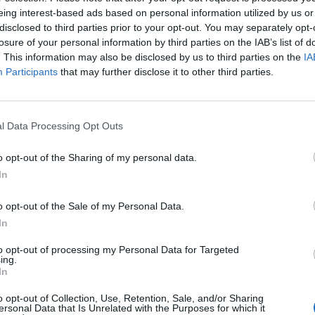
eing interest-based ads based on personal information utilized by us or
disclosed to third parties prior to your opt-out. You may separately opt-
losure of your personal information by third parties on the IAB’s list of
. This information may also be disclosed by us to third parties on the
IA
Participants
that may further disclose it to other third parties.
l Data Processing Opt Outs
ad
o opt-out of the Sharing of my personal data.
In
o opt-out of the Sale of my Personal Data.
In
to opt-out of processing my Personal Data for Targeted
ing.
In
CZ RÓWNIEŻ:
o opt-out of Collection, Use, Retention, Sale, and/or Sharing
ersonal Data that Is Unrelated with the Purposes for which it
l przecenił hit do kuchni. Air fryer tańszy aż o 150 zł, a to dop