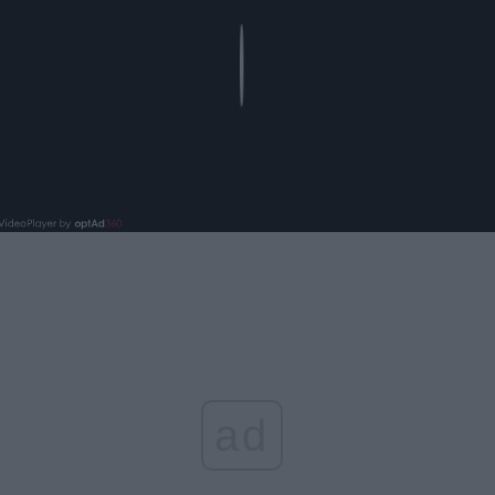
Play
ad