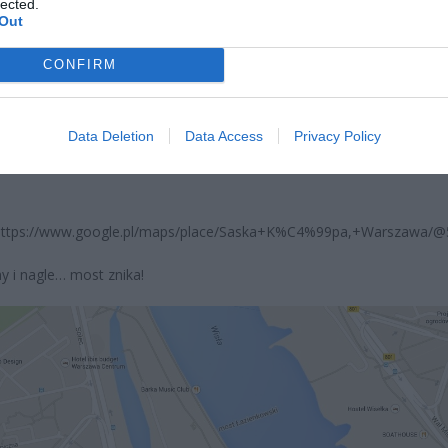
lected.
czątek
Out
erpnia 2026 16:06
CONFIRM
niądze dla milionów polskich rodzin. ZUS wypłacił już 173 mln z
oski wciąż można składać
Data Deletion
Data Access
Privacy Policy
erpnia 2026 12:56
 https://www.google.pl/maps/place/Saska+K%C4%99pa,+Warszawa/@
 i nagle… most znika!