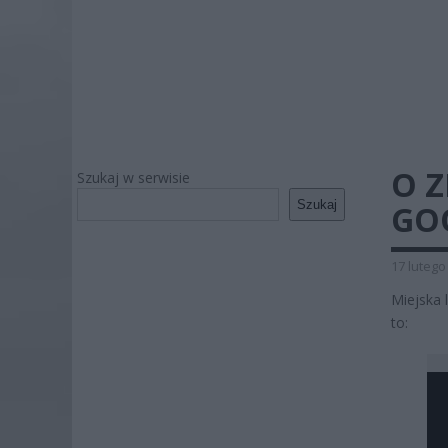
O 
Szukaj w serwisie
Szukaj
GO
17 lutego
Miejska 
to: