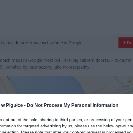
aj nas do preferowanych źródeł w Google
Do
moich mapach Google most był i miał się całkiem dobrze. Przynajmni
🙂 Jednakże był zaznaczony jako nieprzejezdny.
w Pigułce -
Do Not Process My Personal Information
to opt-out of the sale, sharing to third parties, or processing of your per
formation for targeted advertising by us, please use the below opt-out s
r selection. Please note that after your opt-out request is processed y