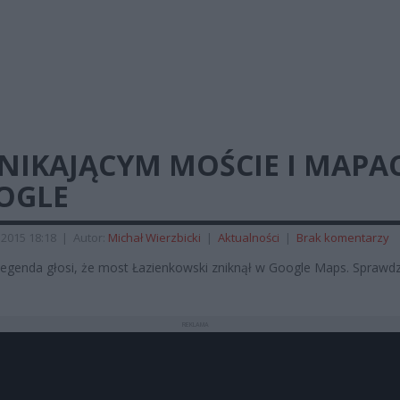
ZNIKAJĄCYM MOŚCIE I MAPA
OGLE
 2015 18:18
|
Autor:
Michał Wierzbicki
|
Aktualności
|
Brak komentarzy
legenda głosi, że most Łazienkowski zniknął w Google Maps. Spraw
REKLAMA