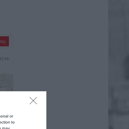
daj
ej na
sonal or
ection to
ou may