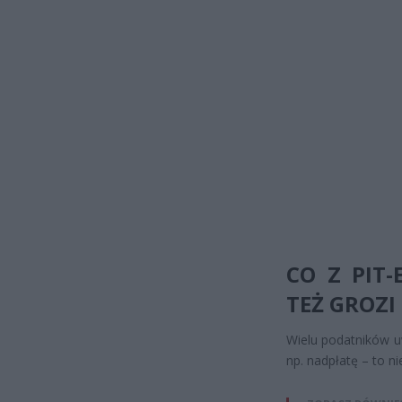
CO Z PIT
TEŻ GROZI
Wielu podatników u
np. nadpłatę – to ni