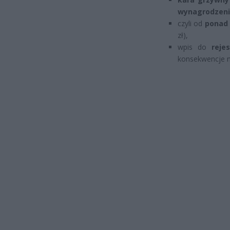
wynagrodzen
czyli od
ponad 
zł),
wpis do
reje
konsekwencje np