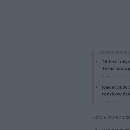
ZOBACZ RÓWNIE
26-letni obyw
Teraz nastąp
8 sierpnia 2026 15
Nawet 3600 z
rodziców dzie
7 sierpnia 2026 19
Osobie, która nie zł
kara grzywny