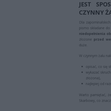
JEST SPO
CZYNNY Ż
Dla zapominalskich 
pismo składane do
niedopełnienia o
złożone
przed we
duże.
W czynnym żalu nal
opisać, co się s
wykazać skruchę 
złożona),
najlepiej od raz
Warto pamiętać, ż
Skarbowy, co znacz