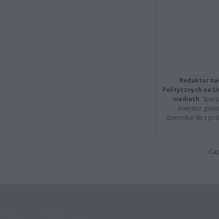
Redaktor na
Politycznych na 
mediach.
Specja
inwestor giełd
dziennikarski z pr
Cap