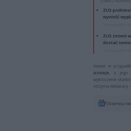
ZOBACZ RÓWNIE
ZUS podniesie
wynieść wypł
7 sierpnia 2026 19
ZUS zmieni w
dostać senio
7 sierpnia 2026 13
Nawet w przypadku
istnieje
, a jego 
wykroczenie skarbo
otrzyma deklaracji –
Obserwuj na