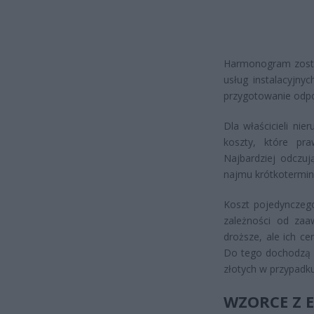
Harmonogram został
usług instalacyjny
przygotowanie odpo
Dla właścicieli n
koszty, które pr
Najbardziej odczuj
najmu krótkotermin
Koszt pojedynczego
zależności od zaa
droższe, ale ich c
Do tego dochodzą ko
złotych w przypadk
WZORCE Z 