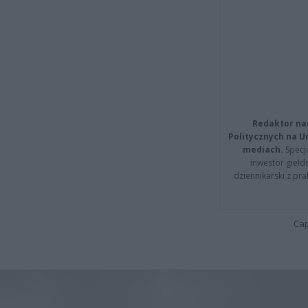
Redaktor na
Politycznych na 
mediach.
Specja
inwestor giełd
dziennikarski z pr
Cap