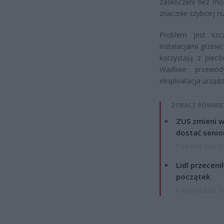
zaskoczeni bez moż
znacznie szybciej ni
Problem jest szc
instalacjami grzew
korzystają z piec
Wadliwe przewod
eksploatacja urząd
ZOBACZ RÓWNIE
ZUS zmieni w
dostać senio
7 sierpnia 2026 13
Lidl przeceni
początek
4 sierpnia 2026 16