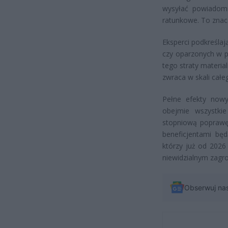
wysyłać powiadomi
ratunkowe. To znacz
Eksperci podkreślaj
czy oparzonych w p
tego straty materia
zwraca w skali cał
Pełne efekty now
obejmie wszystki
stopniową poprawę 
beneficjentami bę
którzy już od 2026
niewidzialnym zagr
Obserwuj na