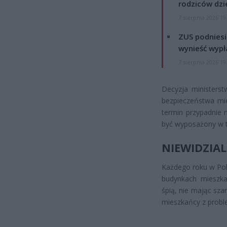
rodziców dzie
7 sierpnia 2026 19
ZUS podniesie
wynieść wypł
7 sierpnia 2026 19
Decyzja ministers
bezpieczeństwa mie
termin przypadnie 
być wyposażony w te
NIEWIDZIA
Każdego roku w Pol
budynkach mieszka
śpią, nie mając sza
mieszkańcy z prob