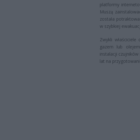
platformy internet
Muszą zainstalować
została potraktowa
w szybkiej ewakuacj
Zwykli właściciel
gazem lub olejem
instalacji czujników
lat na przygotowani