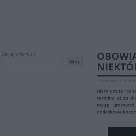
OBOWIĄ
Szukaj w serwisie
Szukaj
NIEKTÓR
15 czerwca 2025 00:4
Historyczne rozp
terminy już za ki
mogą uratować t
dodatkowe koszty 