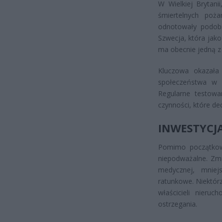
W Wielkiej Brytani
śmiertelnych poż
odnotowały podob
Szwecja, która jak
ma obecnie jedną z 
Kluczowa okazała 
społeczeństwa w z
Regularne testowa
czynności, które de
INWESTYCJA
Pomimo początkow
niepodważalne. Zmn
medycznej, mniej
ratunkowe. Niektórz
właścicieli nier
ostrzegania.