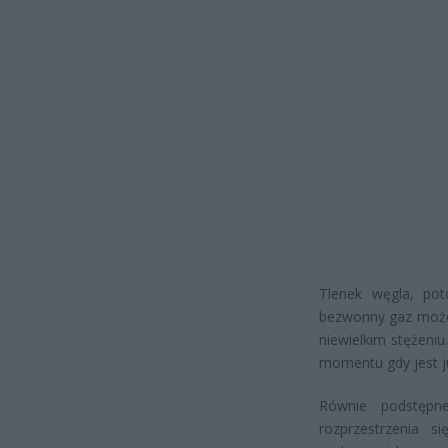
Tlenek węgla, pot
bezwonny gaz może 
niewielkim stężeni
momentu gdy jest j
Równie podstępn
rozprzestrzenia s