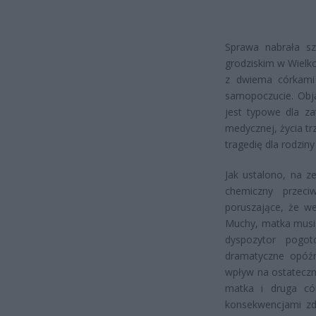
Sprawa nabrała sz
grodziskim w Wielko
z dwiema córkami 
samopoczucie. Obja
jest typowe dla za
medycznej, życia tr
tragedię dla rodziny
Jak ustalono, na 
chemiczny przeci
poruszające, że w
Muchy, matka musia
dyspozytor pogo
dramatyczne opóź
wpływ na ostateczny
matka i druga có
konsekwencjami zd