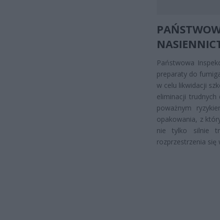
PAŃSTWOWA
NASIENNIC
Państwowa Inspekc
preparaty do fumiga
w celu likwidacji s
eliminacji trudnyc
poważnym ryzykiem
opakowania, z któr
nie tylko silnie 
rozprzestrzenia się