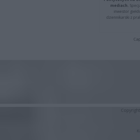
mediach.
Specja
inwestor giełd
dziennikarski z pr
Cap
Copyrigh
K