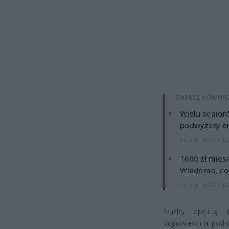
ZOBACZ RÓWNIE
Wielu senior
podwyższy e
4 sierpnia 2026 12
1600 zł mies
Wiadomo, co
4 sierpnia 2026 12
Służby apelują 
odpowiednim podmi