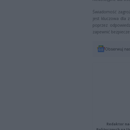
Świadomość zagroż
jest kluczowa dla 
poprzez odpowiedz
zapewnić bezpiecze
Obserwuj na
Redaktor na
Politycznych na 