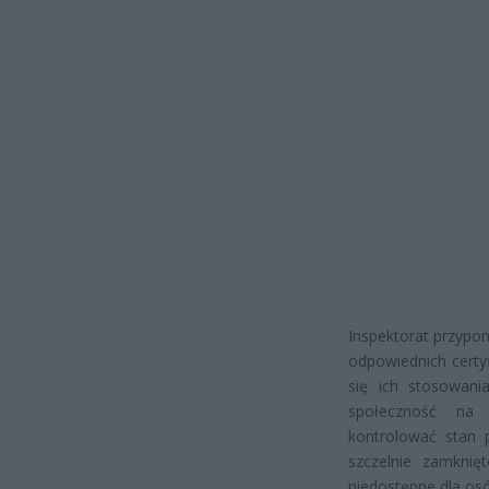
Inspektorat przypo
odpowiednich certy
się ich stosowania
społeczność na 
kontrolować stan 
szczelnie zamknię
niedostępne dla os