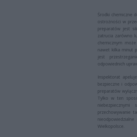
Środki chemiczne d
ostrożności w prze
preparatów jest si
zatrucia zarówno lu
chemicznym może 
nawet kilka minut 
jest przestrzega
odpowiednich upra
Inspektorat apeluj
bezpieczne i odpow
preparatów wyłączni
Tylko w ten sposó
niebezpiecznymi 
przechowywanie tak
nieodpowiedzialne 
Wielkopolsce.