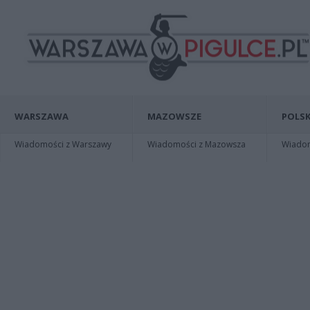
WARSZAWA
MAZOWSZE
POLSK
Wiadomości z Warszawy
Wiadomości z Mazowsza
Wiadomo