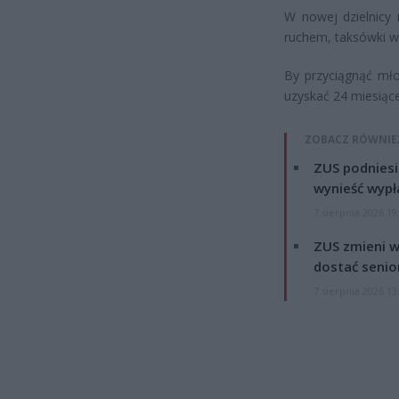
W nowej dzielnicy 
ruchem, taksówki wo
By przyciągnąć mł
uzyskać 24 miesiąc
ZOBACZ RÓWNIE
ZUS podniesie
wynieść wypł
7 sierpnia 2026 19
ZUS zmieni w
dostać senio
7 sierpnia 2026 13