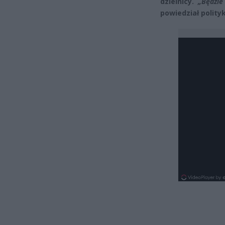
dzielnicy.
„Będzie
powiedział polityk