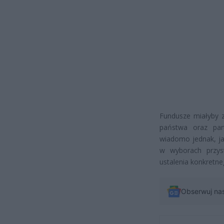
Fundusze miałyby z
państwa oraz part
wiadomo jednak, jak
w wyborach przyst
ustalenia konkretne
Obserwuj na