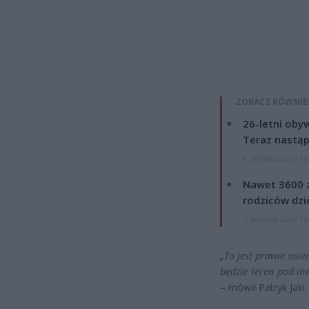
ZOBACZ RÓWNIE
26-letni obyw
Teraz nastąp
8 sierpnia 2026 15
Nawet 3600 z
rodziców dzie
7 sierpnia 2026 19
„To jest prawie osie
będzie teren pod inw
– mówił Patryk Jaki.