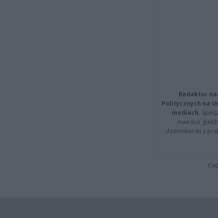
Redaktor na
Politycznych na 
mediach.
Specja
inwestor giełd
dziennikarski z pr
Cap