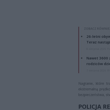
ZOBACZ RÓWNIE
26-letni obyw
Teraz nastąp
8 sierpnia 2026 15
Nawet 3600 z
rodziców dzie
7 sierpnia 2026 19
Nagranie, które tr
ekstremalną prędko
bezpieczeństwa, stw
POLICJA R