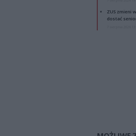
7 sierpnia 2026 19
ZUS zmieni w
dostać senio
7 sierpnia 2026 13
MOŻLIWE 