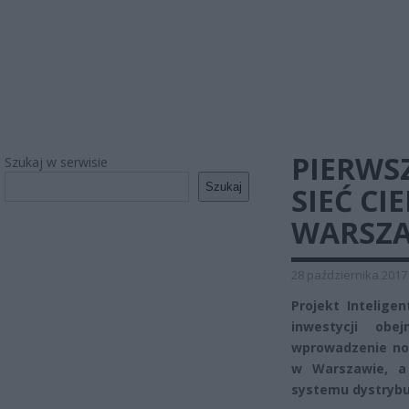
PIERWS
Szukaj w serwisie
Szukaj
SIEĆ C
WARSZA
28 października 2017
Projekt Inteligen
inwestycji obe
wprowadzenie now
w Warszawie, a
systemu dystrybuc