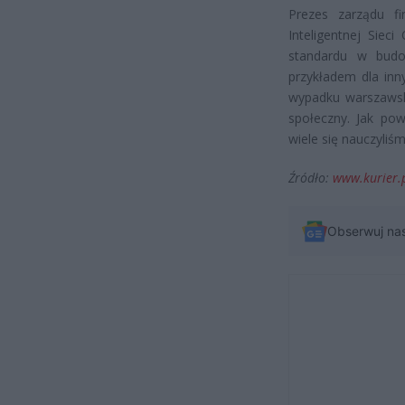
Prezes zarządu f
Inteligentnej Siec
standardu w budo
przykładem dla inn
wypadku warszawski
społeczny. Jak powi
wiele się nauczyliśm
Źródło:
www.kurier.
Obserwuj na