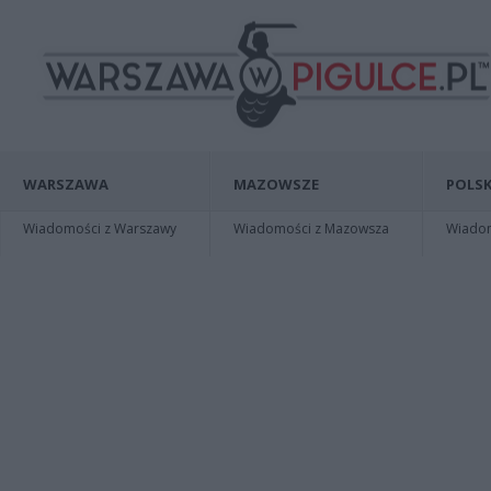
WARSZAWA
MAZOWSZE
POLSK
Wiadomości z Warszawy
Wiadomości z Mazowsza
Wiadomo