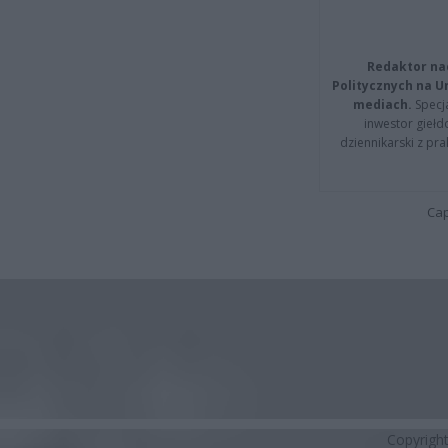
Redaktor na
Politycznych na 
mediach.
Specja
inwestor giełd
dziennikarski z pr
Cap
Copyrigh