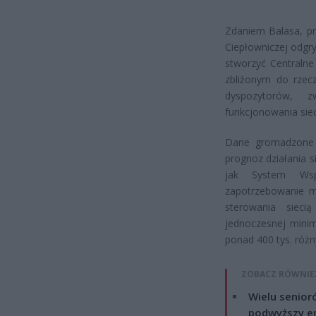
Zdaniem Balasa, pr
Ciepłowniczej odgr
stworzyć Centraln
zbliżonym do rzec
dyspozytorów, 
funkcjonowania siec
Dane gromadzone 
prognoz działania s
jak System Wspa
zapotrzebowanie m
sterowania siec
jednoczesnej minima
ponad 400 tys. róż
ZOBACZ RÓWNIE
Wielu senior
podwyższy e