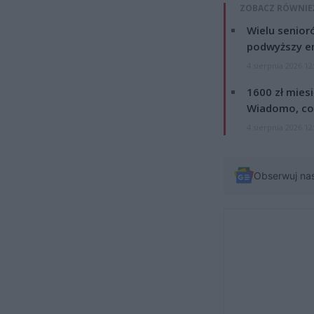
ZOBACZ RÓWNIE
Wielu senior
podwyższy e
4 sierpnia 2026 12
1600 zł mies
Wiadomo, co
4 sierpnia 2026 12
Obserwuj na