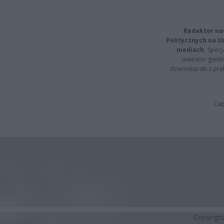
Redaktor na
Politycznych na 
mediach.
Specja
inwestor giełd
dziennikarski z pr
Cap
Copyrigh