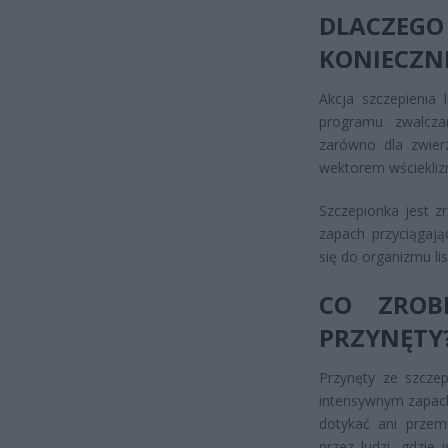
DLACZEG
KONIECZN
Akcja szczepienia 
programu zwalczan
zarówno dla zwierz
wektorem wściekliz
Szczepionka jest z
zapach przyciągają
się do organizmu li
CO ZROB
PRZYNĘTY
Przynęty ze szcze
intensywnym zapachu
dotykać ani przemi
przez ludzi, gdzie