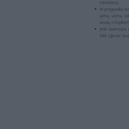
młodzieży
W przypadku ko
jamą ustną lu
wodą z mydłem i
Jeśli zwierzęt
fakt zgłosić s