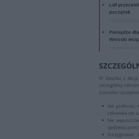
Lidl przeceni
początek
4 sierpnia 2026 16
Pieniądze dla
Wnioski wcią
4 sierpnia 2026 12
SZCZEGÓL
W związku z akcją 
szczególnej ostroż
zrzuceniu szczepion
Nie podnosić, n
człowieka nie s
Nie wypuszcza
zjedzeniu przez
Zrezygnować z