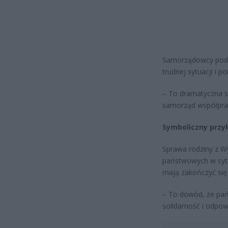
Samorządowcy podkr
trudnej sytuacji i 
– To dramatyczna sy
samorząd współpracu
Symboliczny przy
Sprawa rodziny z Wy
państwowych w syt
mają zakończyć się 
– To dowód, że pań
solidarność i odpo