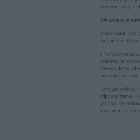
wojewódzkiego na ko
200 tysięcy zł za
Wiceminister Tomc
rodzinie dodatkowe 
– To rekompensata f
Czekamy na ostatec
nowego domu. Obecn
inwestycyjny – wyj
Tomczyk podkreślił 
odpowiedzialnie. –
państwo nie zostaw
po incydencie, a t