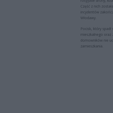
rosyjskie drony, któ
Część z nich została
incydentów zakończ
Włodawy.
Pocisk, który spad
mieszkalnego oraz 
domowników nie uci
zamieszkania.