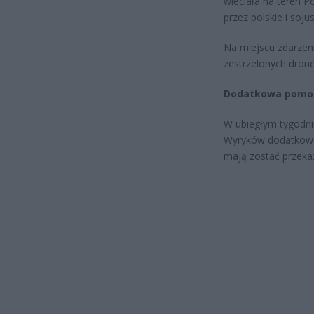
wleciała na teren Po
przez polskie i soju
Na miejscu zdarzeni
zestrzelonych dronów
Dodatkowa pomoc
W ubiegłym tygodniu
Wyryków dodatkowe 
mają zostać przekaz