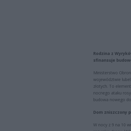
Rodzina z Wyrykó
sfinansuje budow
Ministerstwo Obro
województwie lubel
złotych. To elemen
nocnego ataku rosy
budowa nowego dom
Dom zniszczony p
W nocy z 9 na 10 w