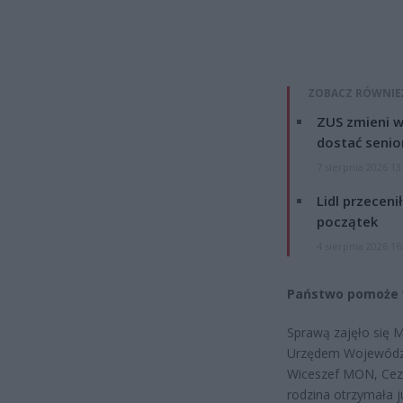
ZOBACZ RÓWNIE
ZUS zmieni w
dostać senio
7 sierpnia 2026 13
Lidl przeceni
początek
4 sierpnia 2026 16
Państwo pomoże 
Sprawą zajęło się 
Urzędem Wojewódzk
Wiceszef MON, Ceza
rodzina otrzymała j