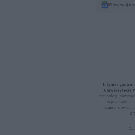
Obserwuj na
Inżynier gastron
Uniwersytecie P
technologii żywności 
w prześwietlani
standardów sanita
pr
Cap