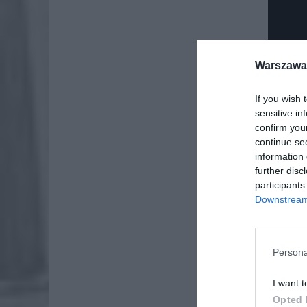
Warszawa 
If you wish 
sensitive in
confirm you
continue se
information 
further disc
participants
Downstream 
Persona
I want t
Opted 