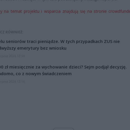
y na temat projektu i wsparcia znajdują się na stronie crowdfund
CZ RÓWNIEŻ:
lu seniorów traci pieniądze. W tych przypadkach ZUS nie
dwyższy emerytury bez wniosku
erpnia 2026 12:34
0 zł miesięcznie za wychowanie dzieci? Sejm podjął decyzję.
adomo, co z nowym świadczeniem
erpnia 2026 12:16