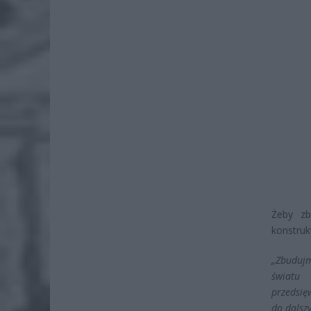
Żeby zb
konstruk
„Zbuduj
światu 
przedsię
do dalsz