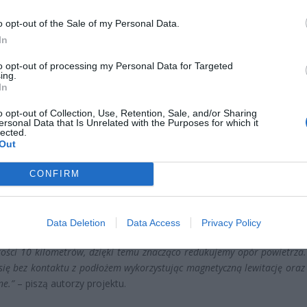
o opt-out of the Sale of my Personal Data.
CZ RÓWNIEŻ:
In
l przecenił hit do kuchni. Air fryer tańszy aż o 150 zł, a to dop
to opt-out of processing my Personal Data for Targeted
czątek
ing.
In
erpnia 2026 16:06
o opt-out of Collection, Use, Retention, Sale, and/or Sharing
niądze dla milionów polskich rodzin. ZUS wypłacił już 173 mln z
ersonal Data that Is Unrelated with the Purposes for which it
lected.
oski wciąż można składać
Out
erpnia 2026 12:56
CONFIRM
yperloop podróz z Krakowa do Gdańska trwałaby zaledwie 35 minut.
 Wyjaśniają to konstruktorzy:
Data Deletion
Data Access
Privacy Policy
kapsuła poruszająca się w specjalnej rurze, w której ciśnienie jest tak ni
ości 10 kilometrów, dzięki temu znacząco redukujemy opór powietrza.
się bez kontaktu z podłożem wykorzystując magnetyczną lewitację oraz
ne.”
– piszą autorzy projektu.