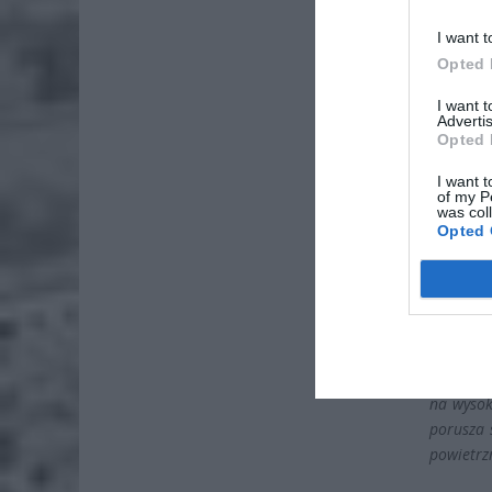
I want t
ZOBA
Opted 
Lid
I want 
po
Advertis
Opted 
4 si
I want t
Pie
of my P
was col
Wni
Opted 
4 si
Dzięki H
możliwe?
„Jest to 
na wysok
porusza 
powietrz