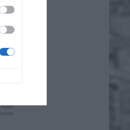
iero
ł.
 Jak to
skie jak
 Pojazd
 łożyska