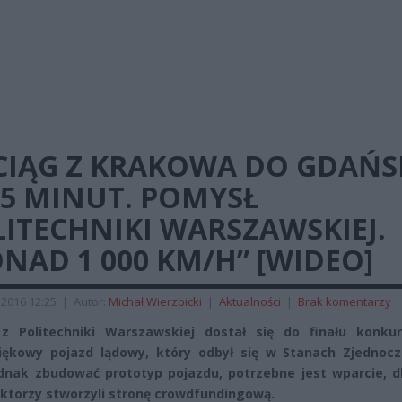
CIĄG Z KRAKOWA DO GDAŃS
35 MINUT. POMYSŁ
ITECHNIKI WARSZAWSKIEJ.
NAD 1 000 KM/H” [WIDEO]
 2016 12:25
|
Autor:
Michał Wierzbicki
|
Aktualności
|
Brak komentarzy
 z Politechniki Warszawskiej dostał się do finału konku
ękowy pojazd lądowy, który odbył się w Stanach Zjednocz
dnak zbudować prototyp pojazdu, potrzebne jest wparcie, d
ktorzy stworzyli stronę crowdfundingową.