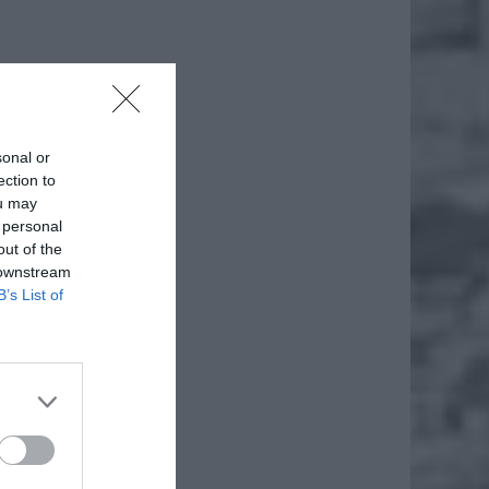
sonal or
ection to
ou may
 personal
out of the
 downstream
B’s List of