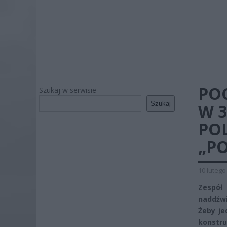
PO
Szukaj w serwisie
Szukaj
W 
POL
„PO
10 lutego
Zespół
naddźwi
Żeby je
konstru