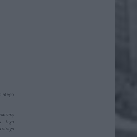
latego
pokażmy
u tego
rototyp