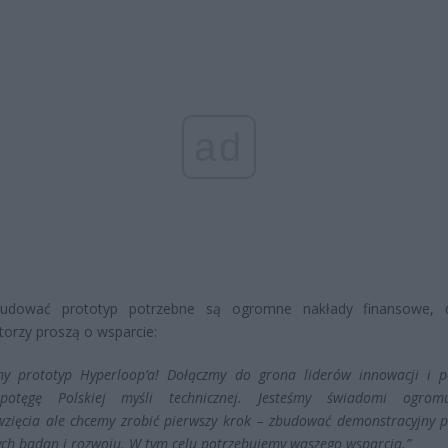
ad
udować prototyp potrzebne są ogromne nakłady finansowe, d
torzy proszą o wsparcie:
my prototyp Hyperloop’a! Dołączmy do grona liderów innowacji i 
potęgę Polskiej myśli technicznej. Jesteśmy świadomi ogrom
wzięcia ale chcemy zrobić pierwszy krok – zbudować demonstracyjny p
ych badan i rozwoju. W tym celu potrzebujemy waszego wsparcia.”