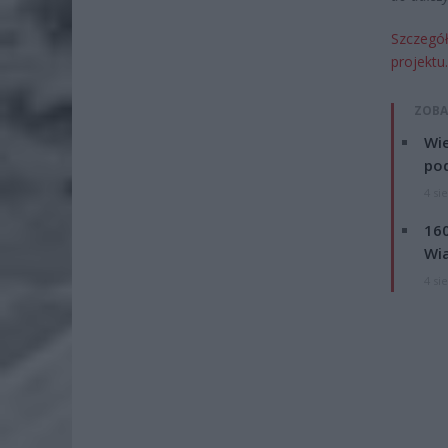
Szczegół
projektu.
ZOBA
Wie
po
4 si
160
Wi
4 si