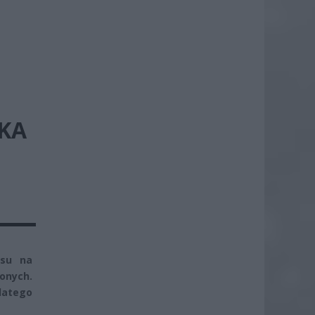
KA
rsu na
onych.
latego