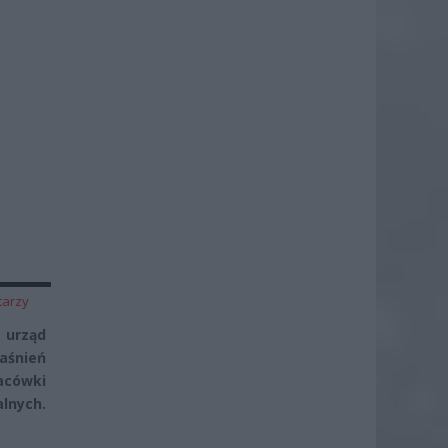
tarzy
 urząd
aśnień
lacówki
alnych.