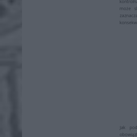
kontroln
może sk
zaznacza
konsekw
Jak pod
obowiąz