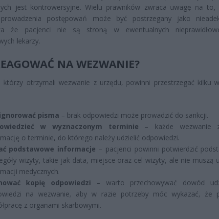
ych jest kontrowersyjne. Wielu prawników zwraca uwagę na to, 
prowadzenia postępowań może być postrzegany jako nieadek
za że pacjenci nie są stroną w ewentualnych nieprawidłowo
ych lekarzy.
REAGOWAĆ NA WEZWANIE?
, którzy otrzymali wezwanie z urzędu, powinni przestrzegać kilku 
 ignorować pisma
– brak odpowiedzi może prowadzić do sankcji.
owiedzieć w wyznaczonym terminie
– każde wezwanie z
rmację o terminie, do którego należy udzielić odpowiedzi.
ać podstawowe informacje
– pacjenci powinni potwierdzić pod
egóły wizyty, takie jak data, miejsce oraz cel wizyty, ale nie muszą 
rmacji medycznych.
hować kopię odpowiedzi
– warto przechowywać dowód udzi
owiedzi na wezwanie, aby w razie potrzeby móc wykazać, że 
łpracę z organami skarbowymi.