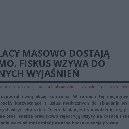
LACY MASOWO DOSTAJĄ
SMO. FISKUS WZYWA DO
LNYCH WYJAŚNIEŃ
ernika 2024 23:30
|
Autor:
Michał Wierzbicki
|
Aktualności
|
Brak komen
rozpoczął nową akcję kontrolną. W ramach tej inicjatywy
osoby korzystające z usług medycznych do składania wyj
cych wizyt lekarskich. Celem działań jest sprawdzenie, czy p
e oraz lekarze prawidłowo rejestrują wizyty na kasach fisk
wanie wezwań może mieć poważne konsekwencje prawne.