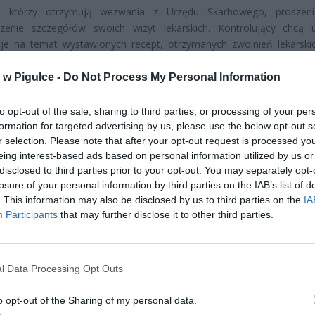
i, którzy otrzymują wezwania z Urzędu Skarbowego, proszen
dzenie szczegółów swoich wizyt lekarskich. Kontrolujący chcą 
cje na temat wystawionych recept, otrzymanych zwolnień lekarski
dzenia samego odbycia wizyty. Jak podaje „Dziennik Gazeta P
ia te mają na celu upewnienie się, że placówki medyczne pra
w Pigułce -
Do Not Process My Personal Information
ują swoje usługi i wydają paragony fiskalne.
to opt-out of the sale, sharing to third parties, or processing of your per
formation for targeted advertising by us, please use the below opt-out s
r selection. Please note that after your opt-out request is processed y
eing interest-based ads based on personal information utilized by us or
disclosed to third parties prior to your opt-out. You may separately opt-
losure of your personal information by third parties on the IAB’s list of
. This information may also be disclosed by us to third parties on the
IA
ad
Participants
that may further disclose it to other third parties.
l Data Processing Opt Outs
o opt-out of the Sharing of my personal data.