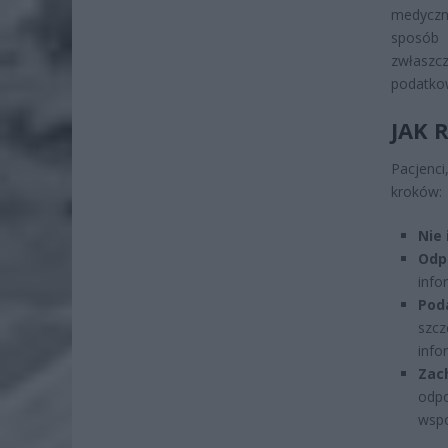
medyczn
sposób 
zwłaszc
podatkow
JAK 
Pacjenci
kroków:
Nie
Odp
info
Pod
szcz
info
Zac
odp
wspó