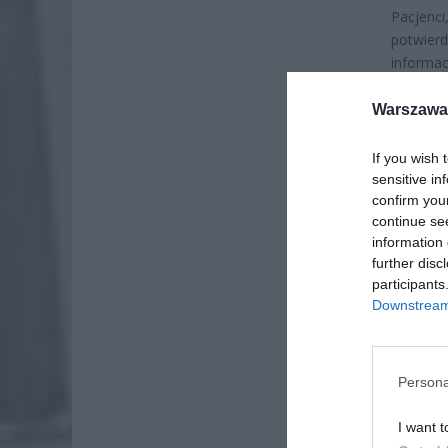
Pacjenc
potwier
informa
potwier
działan
Warszawa 
dokument
If you wish 
sensitive in
confirm you
continue se
information 
further disc
participants
Downstream 
Persona
I want t