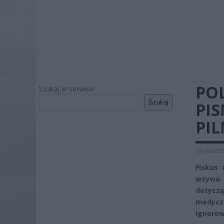
PO
Szukaj w serwisie
Szukaj
PI
PI
23 paździ
Fiskus 
wzywa 
dotyczą
medyczn
Ignoro