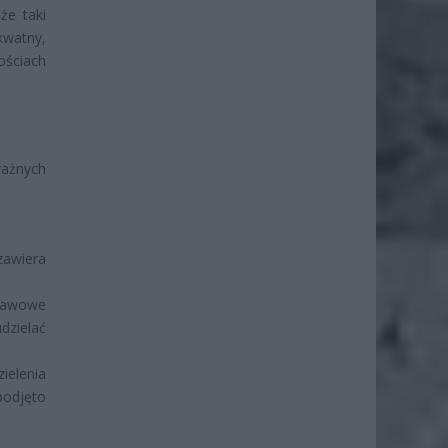
że taki
watny,
ściach
ważnych
awiera
stawowe
udzielać
elenia
podjęto