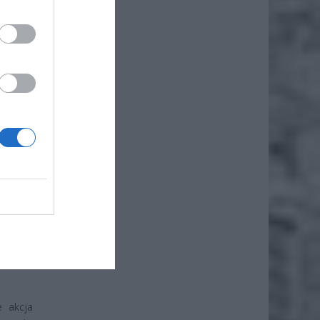
iero
ł.
tkowej.
ramach
może to
e akcja