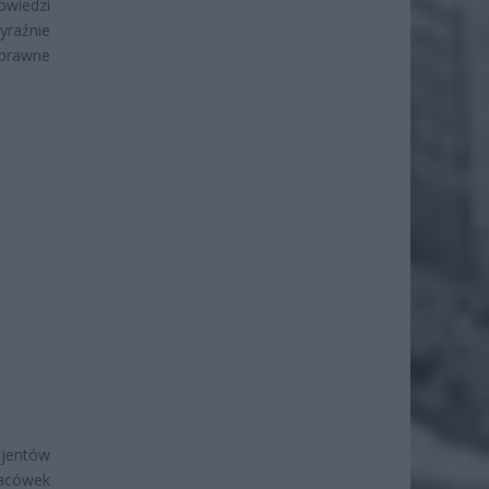
owiedzi
raźnie
 prawne
jentów
lacówek