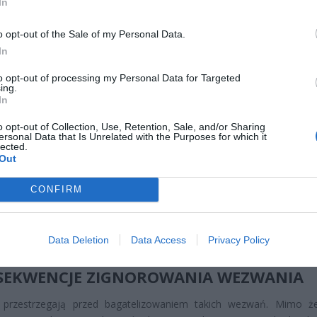
In
o opt-out of the Sale of my Personal Data.
CZ RÓWNIEŻ:
In
l przecenił hit do kuchni. Air fryer tańszy aż o 150 zł, a to dop
czątek
to opt-out of processing my Personal Data for Targeted
ing.
erpnia 2026 16:06
In
niądze dla milionów polskich rodzin. ZUS wypłacił już 173 mln z
o opt-out of Collection, Use, Retention, Sale, and/or Sharing
ersonal Data that Is Unrelated with the Purposes for which it
oski wciąż można składać
lected.
erpnia 2026 12:56
Out
CONFIRM
ą prawną dla takich działań jest artykuł 155 § 1 Ordynacji poda
s ten daje fiskusowi prawo do gromadzenia informacji w 
onych kontroli podatkowych, także od osób fizycznych, jeśli 
Data Deletion
Data Access
Privacy Policy
ustaleniu prawidłowości rozliczeń podatkowych.
SEKWENCJE ZIGNOROWANIA WEZWANIA
i przestrzegają przed bagatelizowaniem takich wezwań. Mimo ż