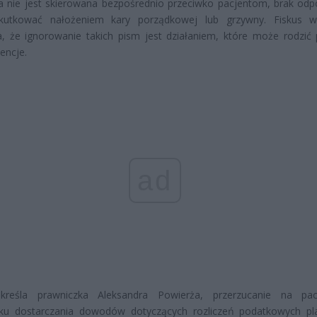
a nie jest skierowana bezpośrednio przeciwko pacjentom, brak odp
utkować nałożeniem kary porządkowej lub grzywny. Fiskus wy
, że ignorowanie takich pism jest działaniem, które może rodzić
encje.
ad
kreśla prawniczka Aleksandra Powierża, przerzucanie na pac
ku dostarczania dowodów dotyczących rozliczeń podatkowych p