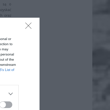
i są o
uzyskać
ch oraz
rawna”,
widłowo
sonal or
ection to
ou may
 personal
out of the
 downstream
B’s List of