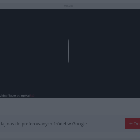
REKLAMA
Play
aj nas do preferowanych źródeł w Google
Do