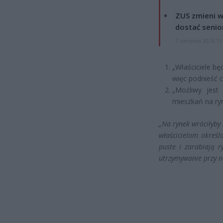
ZUS zmieni w
dostać senio
7 sierpnia 2026 13
„Właściciele bę
więc podnieść c
„Możliwy jest
mieszkań na ry
„Na rynek wróciłyby
właścicielom określ
puste i zarabiają 
utrzymywanie przy 