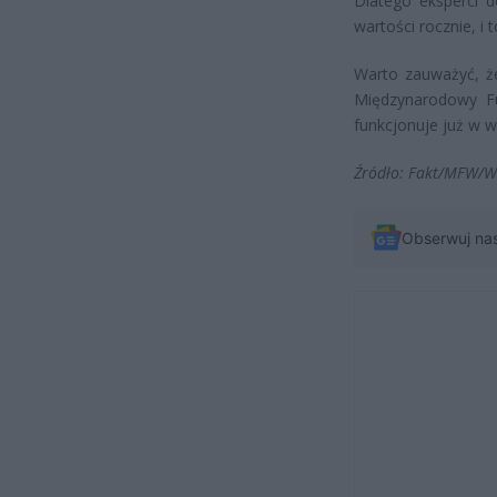
Dlatego eksperci 
wartości rocznie, i
Warto zauważyć, że
Międzynarodowy F
funkcjonuje już w w
Źródło: Fakt/MFW/W
Obserwuj na