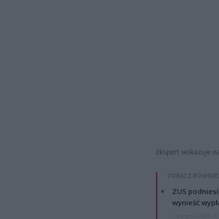
Ekspert wskazuje n
ZOBACZ RÓWNIE
ZUS podniesie
wynieść wypł
7 sierpnia 2026 19