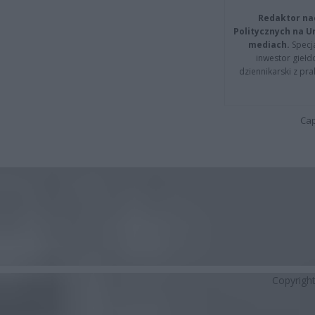
Redaktor na
Politycznych na 
mediach.
Specja
inwestor giełd
dziennikarski z pr
Cap
Copyrigh