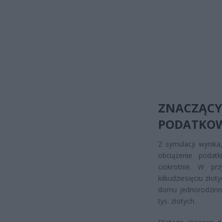
ZNACZ
PODATKO
Z symulacji wynika
obciążenie podat
ciokrotnie. W p
kilkudziesięciu złot
domu jednorodzinne
tys. złotych.