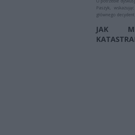
O potrzebie dyskusj
Paszyk, wskazując
głównego decydenta
JAK MÓ
KATASTRA