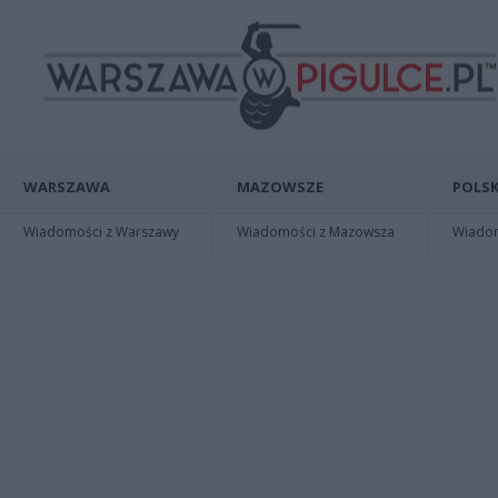
WARSZAWA
MAZOWSZE
POLSK
Wiadomości z Warszawy
Wiadomości z Mazowsza
Wiadomo