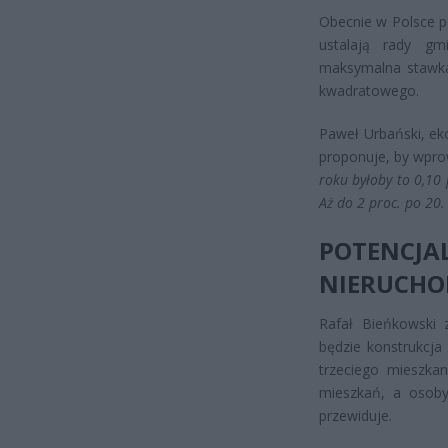
Obecnie w Polsce p
ustalają rady g
maksymalna stawka
kwadratowego.
Paweł Urbański, ek
proponuje, by wpro
roku byłoby to 0,10 
Aż do 2 proc. po 20.
POTENC
NIERUCHO
Rafał Bieńkowski 
będzie konstrukcja
trzeciego mieszkan
mieszkań, a osoby
przewiduje.