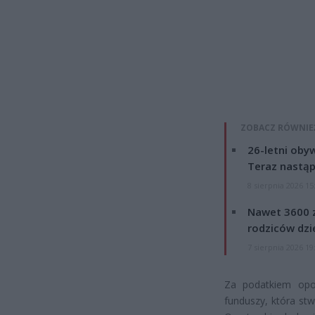
ZOBACZ RÓWNIE
26-letni obyw
Teraz nastąp
8 sierpnia 2026 15
Nawet 3600 z
rodziców dzie
7 sierpnia 2026 19
Za podatkiem opow
funduszy, która stw