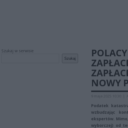
POLACY 
Szukaj w serwisie
Szukaj
ZAPŁAC
ZAPŁACI
NOWY P
9 maja 2025 10:30
|
Podatek katastra
wzbudzając kont
ekspertów. Mimo,
wyborczej) od t