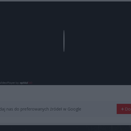
Play
aj nas do preferowanych źródeł w Google
Do