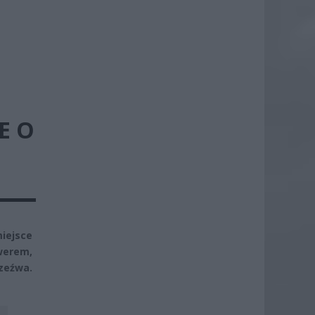
E O
Ę
iejsce
werem,
zeźwa.