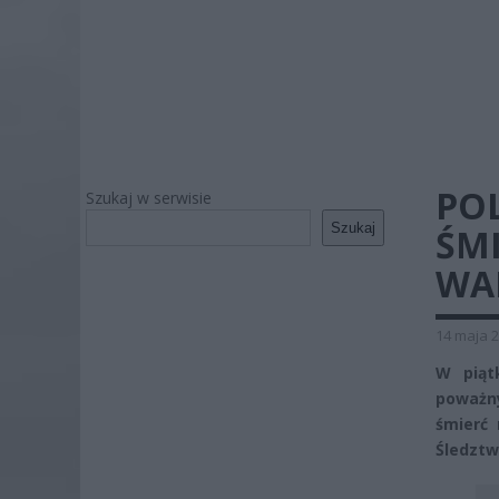
POL
Szukaj w serwisie
Szukaj
ŚM
WA
14 maja 2
W piąt
poważn
śmierć 
Śledztw