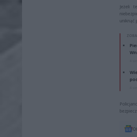
Jeżeli 
niebezpi
uniknąć 
ZOBA
Pie
Wni
4 si
Wie
po
4 si
Policja
bezpiecz
O