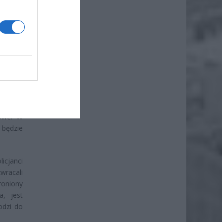
gminie
5-letni
 którym
inął na
adzorem
sowe. W
będzie
icjanci
wracali
roniony
a, jest
odzi do