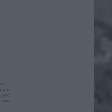
zwoloną
o w ich
ujących
aściwe