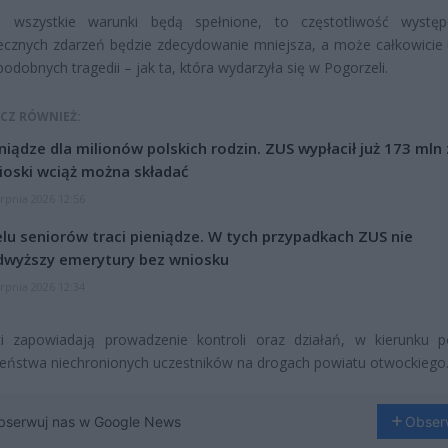
te wszystkie warunki będą spełnione, to częstotliwość wystę
ecznych zdarzeń będzie zdecydowanie mniejsza, a może całkowicie 
podobnych tragedii – jak ta, która wydarzyła się w Pogorzeli.
CZ RÓWNIEŻ:
niądze dla milionów polskich rodzin. ZUS wypłacił już 173 mln z
oski wciąż można składać
erpnia 2026 12:56
lu seniorów traci pieniądze. W tych przypadkach ZUS nie
dwyższy emerytury bez wniosku
erpnia 2026 12:34
nci zapowiadają prowadzenie kontroli oraz działań, w kierunku 
eństwa niechronionych uczestników na drogach powiatu otwockiego
bserwuj nas w Google News
Obser