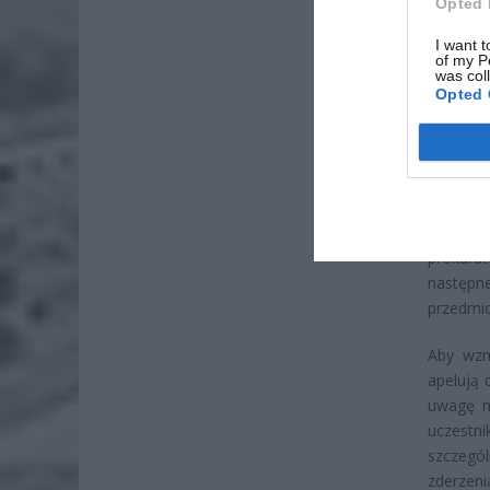
Opted 
I want t
of my P
was col
Po 21.0
Opted 
Celestyn
mieszka
kierował
miejscu.
Policja
prokura
następn
przedmi
Aby wzm
apelują 
uwagę n
uczestn
szczegó
zderzeni