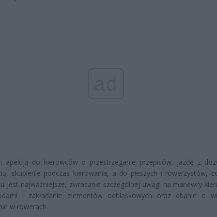
ad
nci apelują do kierowców o przestrzeganie przepisów, jazdę z do
ią, skupienie podczas kierowania, a do pieszych i rowerzystów, c
u jest najważniejsze, zwracanie szczególnej uwagi na manewry kier
dami i zakładanie elementów odblaskowych oraz dbanie o wł
nie w rowerach.