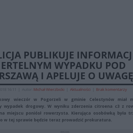
ICJA PUBLIKUJE INFORMACJ
IERTELNYM WYPADKU POD
RSZAWĄ I APELUJE O UWAG
018 16:11
|
Autor:
Michał Wierzbicki
|
Aktualności
|
Brak komentarzy
kowy wieczór w Pogorzeli w gminie Celestynów miał m
y wypadek drogowy. W wyniku zderzenia citroena c3 z ro
na miejscu poniósł rowerzysta. Kierująca osobówką była tr
o w tej sprawie będzie teraz prowadzić prokuratura.
REKLAMA