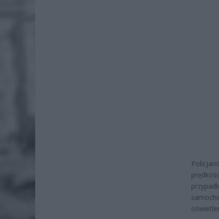
Policja
prędkośc
przypadk
samocho
oświetle