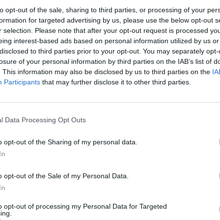
CZ RÓWNIEŻ:
to opt-out of the sale, sharing to third parties, or processing of your per
 zmieni ważny limit od marca 2027 roku. Policzyliśmy, ile mo
formation for targeted advertising by us, please use the below opt-out s
tać senior przy emeryturze 2200, 2400, 2600 i 2700 zł
r selection. Please note that after your opt-out request is processed y
eing interest-based ads based on personal information utilized by us or
erpnia 2026 13:23
disclosed to third parties prior to your opt-out. You may separately opt-
l przecenił hit do kuchni. Air fryer tańszy aż o 150 zł, a to dop
losure of your personal information by third parties on the IAB’s list of
czątek
. This information may also be disclosed by us to third parties on the
IA
Participants
that may further disclose it to other third parties.
erpnia 2026 16:06
l Data Processing Opt Outs
o opt-out of the Sharing of my personal data.
In
ad
o opt-out of the Sale of my Personal Data.
In
to opt-out of processing my Personal Data for Targeted
ing.