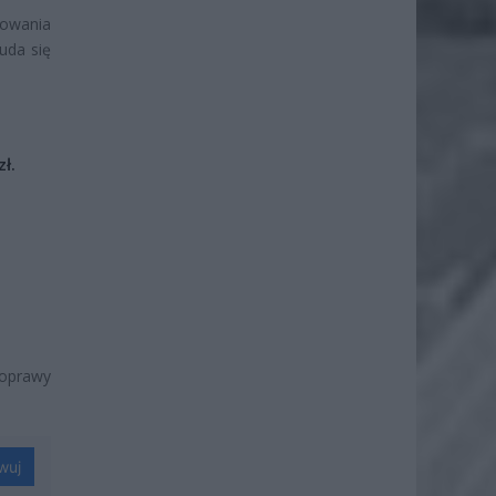
powania
uda się
ł.
poprawy
.
wuj