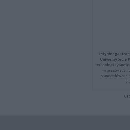
Inżynier gastron
Uniwersytecie P
technologii żywności 
w prześwietlani
standardów sanita
pr
Cap