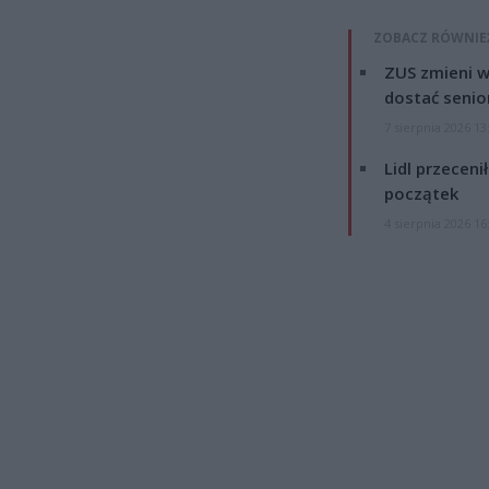
ZOBACZ RÓWNIE
ZUS zmieni w
dostać senio
7 sierpnia 2026 13
Lidl przeceni
początek
4 sierpnia 2026 16