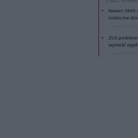
ZOBACZ RÓWNIE
Nawet 3600 z
rodziców dzie
7 sierpnia 2026 19
ZUS podniesie
wynieść wypł
7 sierpnia 2026 19