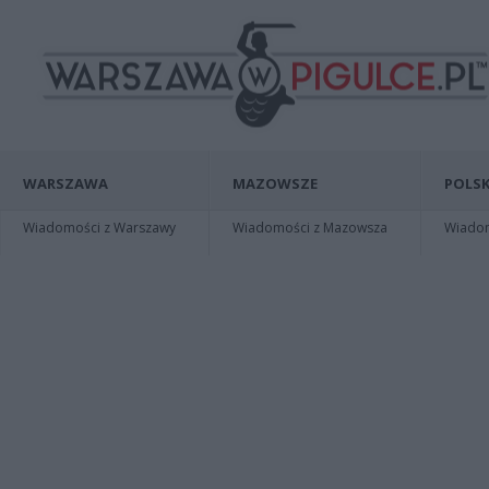
WARSZAWA
MAZOWSZE
POLSK
Wiadomości z Warszawy
Wiadomości z Mazowsza
Wiadomo