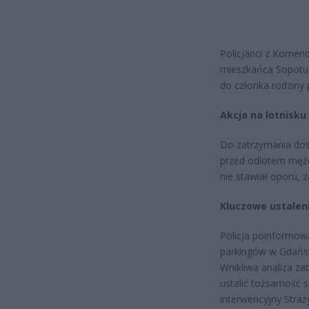
Policjanci z Komend
mieszkańca Sopotu
do członka rodziny
Akcja na lotnisk
Do zatrzymania dosz
przed odlotem mężcz
nie stawiał oporu, z
Kluczowe ustalen
Policja poinformowa
parkingów w Gdańsku
Wnikliwa analiza z
ustalić tożsamość s
interwencyjny Straż