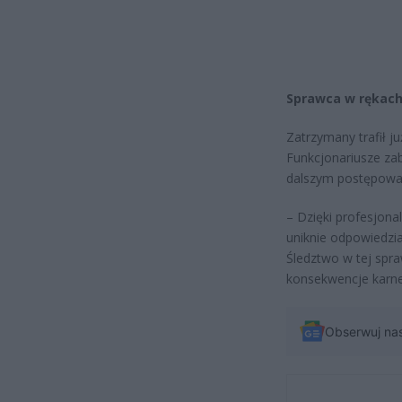
Sprawca w rękach 
Zatrzymany trafił j
Funkcjonariusze za
dalszym postępowa
– Dzięki profesjona
uniknie odpowiedzia
Śledztwo w tej spr
konsekwencje karne
Obserwuj na