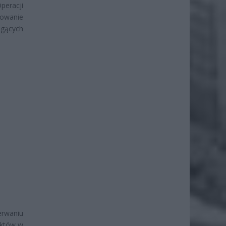
eracji
rowanie
ogących
rwaniu
ektów w