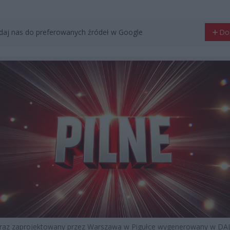
aj nas do preferowanych źródeł w Google
Do
braz zaprojektowany przez Warszawa w Pigułce wygenerowany w DAL