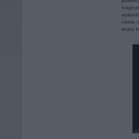
powiet
tragic
wybuchu
cieniu 
wojny ś