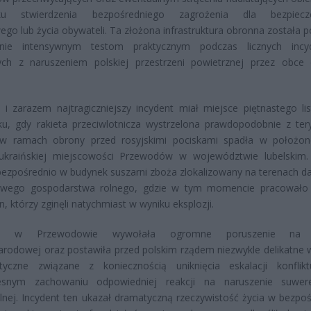
dku stwierdzenia bezpośredniego zagrożenia dla bezpiecz
go lub życia obywateli. Ta złożona infrastruktura obronna została 
lnie intensywnym testom praktycznym podczas licznych incy
ych z naruszeniem polskiej przestrzeni powietrznej przez obce 
 i zarazem najtragiczniejszy incydent miał miejsce piętnastego li
u, gdy rakieta przeciwlotnicza wystrzelona prawdopodobnie z ter
 w ramach obrony przed rosyjskimi pociskami spadła w położon
 ukraińskiej miejscowości Przewodów w województwie lubelskim.
bezpośrednio w budynek suszarni zboża zlokalizowany na terenach 
wego gospodarstwa rolnego, gdzie w tym momencie pracowało
, którzy zginęli natychmiast w wyniku eksplozji.
ia w Przewodowie wywołała ogromne poruszenie na 
rodowej oraz postawiła przed polskim rządem niezwykle delikatne 
tyczne związane z koniecznością uniknięcia eskalacji konflik
esnym zachowaniu odpowiedniej reakcji na naruszenie suwere
jalnej. Incydent ten ukazał dramatyczną rzeczywistość życia w bezpo