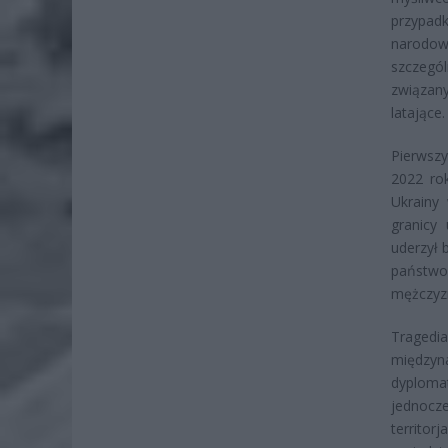
przypa
narodowe
szczegó
związan
latające.
Pierwszy
2022 rok
Ukrainy
granicy
uderzył 
państwo
mężczyzn
Traged
międzyna
dyploma
jednocz
territor