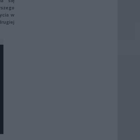
ła się
wszego
ycia w
rugiej