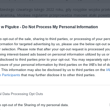
ziestego czwartego lutego 2022 roku, gdy rosyjskie wojska przek
 ukraińską, Moskwa regularnie przeprowadza masowe ataki powiet
ie regiony sąsiadującego z Polską kraju, wykorzystując do te
owany arsenał obejmujący rakiety balistyczne, pociski manewrują
w Pigułce -
Do Not Process My Personal Information
dronów uderzeniowych różnego typu. Szczególną intensyw
ryzują się rosyjskie uderzenia na ukraińską infrastrukturę krytyczną
to opt-out of the sale, sharing to third parties, or processing of your per
je energetyczne położone w bezpośrednim sąsiedztwie polskiej gran
formation for targeted advertising by us, please use the below opt-out s
o zwiększa prawdopodobieństwo przypadkowego naruszenia po
r selection. Please note that after your opt-out request is processed y
eing interest-based ads based on personal information utilized by us or
eni powietrznej przez zbłąkane lub uszkodzone pociski.
disclosed to third parties prior to your opt-out. You may separately opt-
losure of your personal information by third parties on the IAB’s list of
. This information may also be disclosed by us to third parties on the
IA
Participants
that may further disclose it to other third parties.
l Data Processing Opt Outs
ad
o opt-out of the Sharing of my personal data.