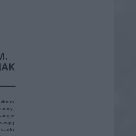
M.
JAK
nikiem
ranicy,
rainę w
swojej
statki