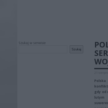
POL
Szukaj w serwisie
Szukaj
SE
WO
21 sierpn
Polska
konflik
gdy od 
lutym 
suwere