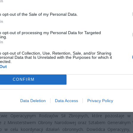
In
o opt-out of the Sale of my Personal Data.
In
to opt-out of processing my Personal Data for Targeted
ing.
In
CZ RÓWNIEŻ:
letni obywatel Ukrainy zaatakował zakonnicę i zerwał jej krzy
o opt-out of Collection, Use, Retention, Sale, and/or Sharing
ersonal Data that Is Unrelated with the Purposes for which it
az nastąpił zwrot w sprawie
lected.
Out
erpnia 2026 15:40
et 3600 zł miesięcznie zamiast 800+. Nowa propozycja dla
CONFIRM
ziców dzieci do 3. roku życia
erpnia 2026 19:29
Data Deletion
Data Access
Privacy Policy
edzialność za reagowanie na tego typu zagrożenia spocz
wie Operacyjnym Rodzajów Sił Zbrojnych, które pozostaje w 
ie z Ministerstwem Obrony Narodowej oraz Sztabem Generalnym
go w celu koordynacji działań obronnych. Dowódca Operacyjny,