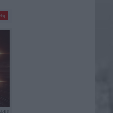
daj
L·E 3.