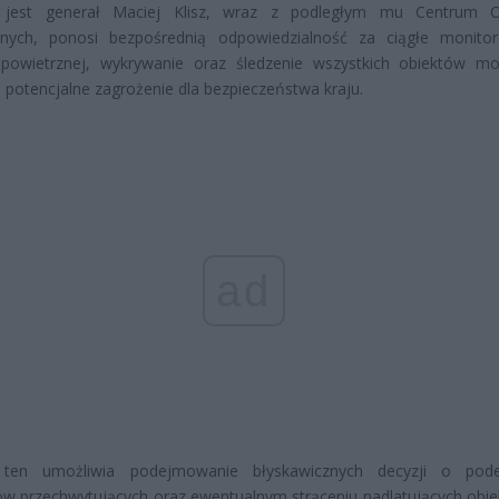
 jest generał Maciej Klisz, wraz z podległym mu Centrum Op
znych, ponosi bezpośrednią odpowiedzialność za ciągłe monito
i powietrznej, wykrywanie oraz śledzenie wszystkich obiektów m
 potencjalne zagrożenie dla bezpieczeństwa kraju.
ad
ten umożliwia podejmowanie błyskawicznych decyzji o pode
w przechwytujących oraz ewentualnym strąceniu nadlatujących obi