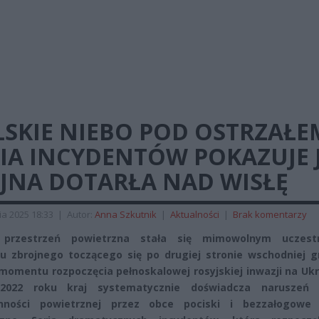
SKIE NIEBO POD OSTRZAŁE
RIA INCYDENTÓW POKAZUJE 
JNA DOTARŁA NAD WISŁĘ
ia 2025 18:33
|
Autor:
Anna Szkutnik
|
Aktualności
|
Brak komentarzy
 przestrzeń powietrzna stała się mimowolnym uczest
tu zbrojnego toczącego się po drugiej stronie wschodniej g
momentu rozpoczęcia pełnoskalowej rosyjskiej inwazji na Uk
2022 roku kraj systematycznie doświadcza naruszeń 
nności powietrznej przez obce pociski i bezzałogowe 