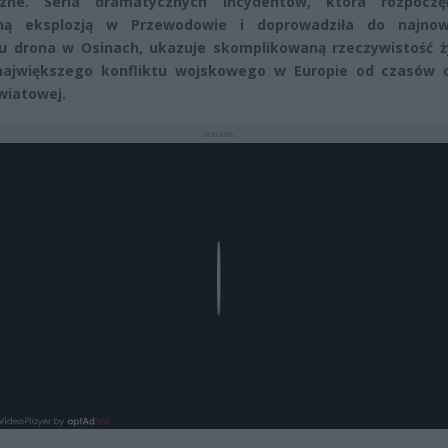
rzne. Seria dramatycznych incydentów, która rozpoczę
zną eksplozją w Przewodowie i doprowadziła do najno
 drona w Osinach, ukazuje skomplikowaną rzeczywistość ż
największego konfliktu wojskowego w Europie od czasów d
wiatowej.
REKLAMA
Play