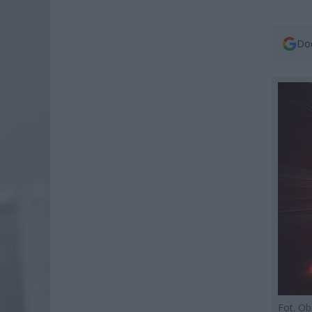
Dod
Fot. O