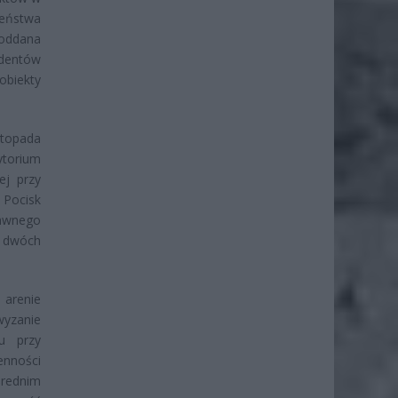
eństwa
poddana
dentów
obiekty
stopada
ytorium
ej przy
 Pocisk
dawnego
 dwóch
arenie
wyzanie
tu przy
nności
średnim