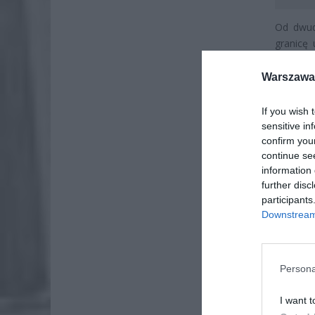
Od dwud
granicę
wszystk
zaawans
Warszawa 
setki 
charakte
If you wish 
instalac
sensitive in
znacząc
confirm you
continue se
przestrz
information 
further disc
participants
Downstream 
Persona
I want t