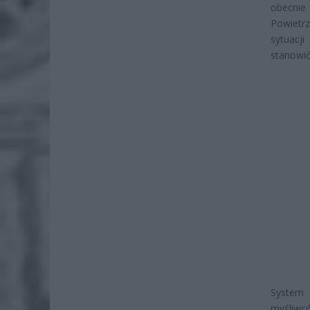
obecnie
Powietr
sytuacj
stanowić
System 
myśliwcó