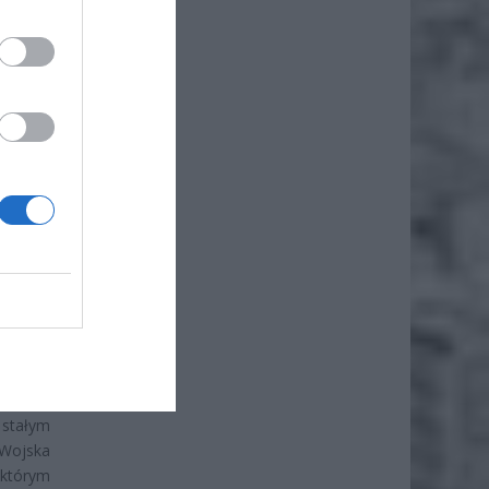
ż.
ywa na
stałym
 Wojska
 którym