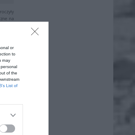
roczyły
rzne na
go celu
ce oraz
nością
, w tym
sonal or
icy, co
ection to
lskiej
ou may
 personal
out of the
 downstream
B’s List of