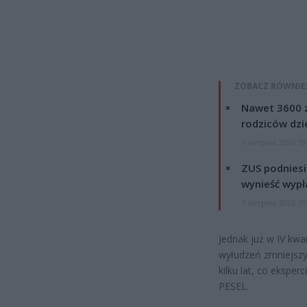
ZOBACZ RÓWNIE
Nawet 3600 z
rodziców dzie
7 sierpnia 2026 19
ZUS podniesie
wynieść wypł
7 sierpnia 2026 19
Jednak już w IV kwa
wyłudzeń zmniejszył
kilku lat, co ekspe
PESEL.