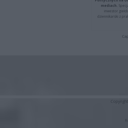
Politycznych na 
mediach.
Specja
inwestor giełd
dziennikarski z pr
Cap
Copyrigh
K