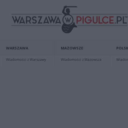
WARSZAWA
MAZOWSZE
POLSK
Wiadomości z Warszawy
Wiadomości z Mazowsza
Wiadomo