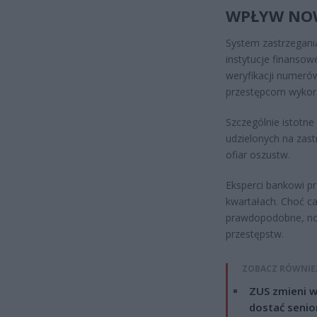
WPŁYW NOW
System zastrzegani
instytucje finansow
weryfikacji numerów
przestępcom wykorz
Szczególnie istotne
udzielonych na zast
ofiar oszustw.
Eksperci bankowi pr
kwartałach. Choć c
prawdopodobne, no
przestępstw.
ZOBACZ RÓWNIE
ZUS zmieni w
dostać senio