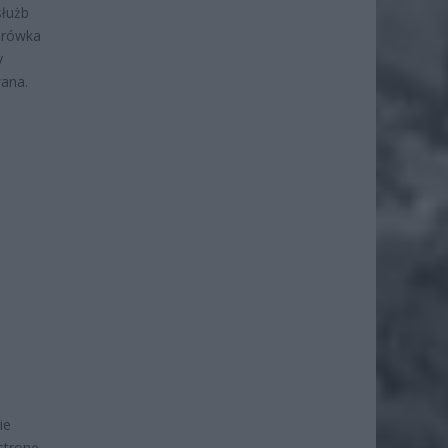
służb
żarówka
y
wana.
ie
stronę