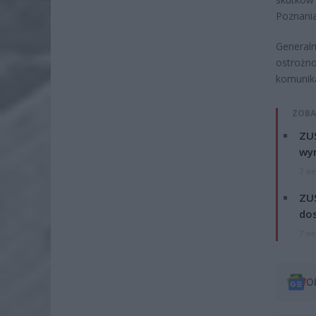
Poznania
Generaln
ostrożno
komunik
ZOBA
ZUS
wyn
7 si
ZUS
dos
7 si
O