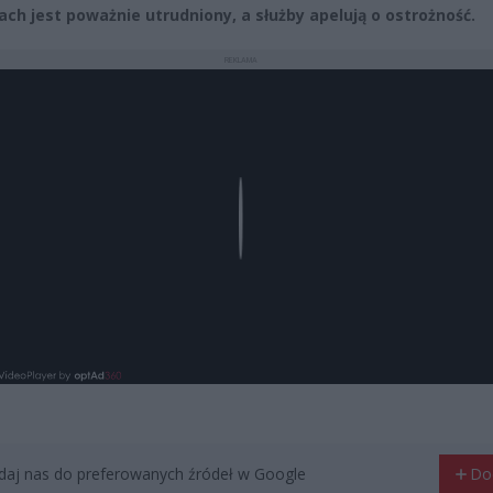
ach jest poważnie utrudniony, a służby apelują o ostrożność.
REKLAMA
Play
aj nas do preferowanych źródeł w Google
Do