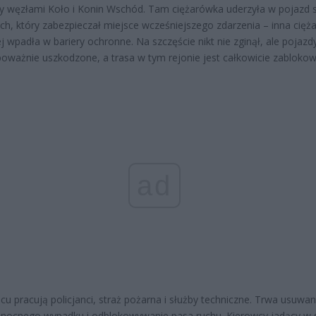
 węzłami Koło i Konin Wschód. Tam ciężarówka uderzyła w pojazd 
h, który zabezpieczał miejsce wcześniejszego zdarzenia – inna cię
j wpadła w bariery ochronne. Na szczęście nikt nie zginął, ale pojazd
poważnie uszkodzone, a trasa w tym rejonie jest całkowicie zabloko
ad
cu pracują policjanci, straż pożarna i służby techniczne. Trwa usuwan
nocnego wypadku i odblokowywanie pasa ruchu. Kierowcy jadący w 