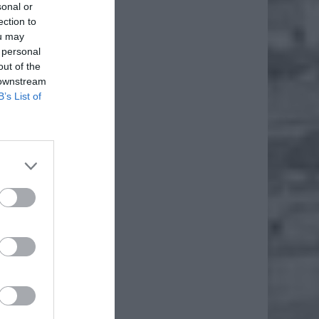
sonal or
e
ection to
ou may
 personal
out of the
 downstream
ż.
B’s List of