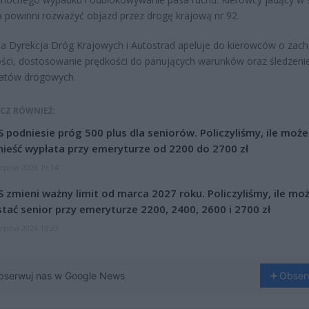
 powinni rozważyć objazd przez drogę krajową nr 92.
a Dyrekcja Dróg Krajowych i Autostrad apeluje do kierowców o zac
ści, dostosowanie prędkości do panujących warunków oraz śledzeni
atów drogowych.
CZ RÓWNIEŻ:
 podniesie próg 500 plus dla seniorów. Policzyliśmy, ile może
ieść wypłata przy emeryturze od 2200 do 2700 zł
erpnia 2026 19:14
 zmieni ważny limit od marca 2027 roku. Policzyliśmy, ile mo
tać senior przy emeryturze 2200, 2400, 2600 i 2700 zł
erpnia 2026 13:23
bserwuj nas w Google News
Obser