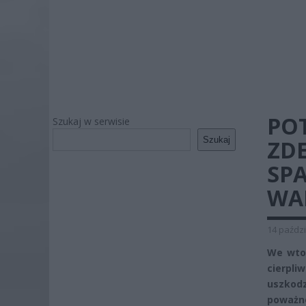
PO
Szukaj w serwisie
Szukaj
ZD
SP
WA
14 paździ
We wtor
cierpl
uszkodz
poważn