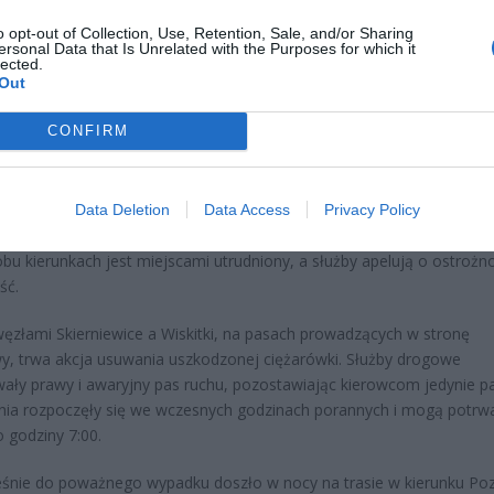
ad
o opt-out of Collection, Use, Retention, Sale, and/or Sharing
ersonal Data that Is Unrelated with the Purposes for which it
lected.
Out
CONFIRM
 poranek przyniósł duże utrudnienia dla kierowców podróżujących
dą A2. Na dwóch odcinkach tej trasy – w województwie łódzkim i
Data Deletion
Data Access
Privacy Policy
lskim – doszło do poważnych zdarzeń z udziałem pojazdów ciężaro
bu kierunkach jest miejscami utrudniony, a służby apelują o ostrożno
ść.
ęzłami Skierniewice a Wiskitki, na pasach prowadzących w stronę
, trwa akcja usuwania uszkodzonej ciężarówki. Służby drogowe
ały prawy i awaryjny pas ruchu, pozostawiając kierowcom jedynie pa
nia rozpoczęły się we wczesnych godzinach porannych i mogą potrw
 godziny 7:00.
śnie do poważnego wypadku doszło w nocy na trasie w kierunku Poz