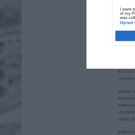
I want t
of my P
was col
Opted 
Wtorkowy
autostra
wielkopo
Ruch w o
cierpliwo
Między w
Warszawy
zablokow
Utrudnie
nawet do
Jednocze