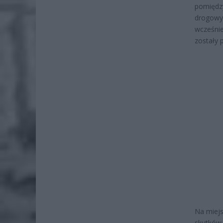
pomiędzy
drogowyc
wcześnie
zostały 
Na miejs
skutków 