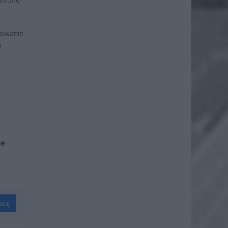
howanie
e
że
wuj