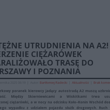
TĘŻNE UTRUDNIENIA NA A2!
ERZENIE CIĘŻARÓWEK
ARALIŻOWAŁO TRASĘ DO
RSZAWY I POZNANIA
ernika 2025 06:19
|
Autor:
Bartłomiej Radecki
|
Aktualności
|
Brak kome
kowy poranek kierowcy jadący autostradą A2 muszą uzbroić
iwość. Między Skierniewicami a Wiskitkami trwa us
onej ciężarówki, a w nocy na odcinku Koło–Konin Wschód dos
ego wypadku z udziałem pojazdu służb drogowych. Ruch