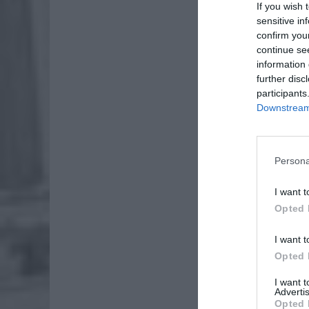
If you wish 
Uwaga k
sensitive in
kolizje
confirm you
continue se
ZOBA
information 
further disc
26-
participants
Ter
Downstream 
8 si
Naw
Persona
rod
7 si
I want t
Opted 
I want t
Opted 
I want 
Advertis
Opted 