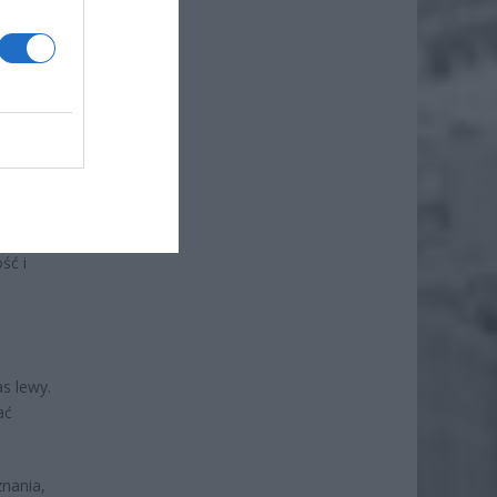
wych.
ść i
s lewy.
ać
nania,