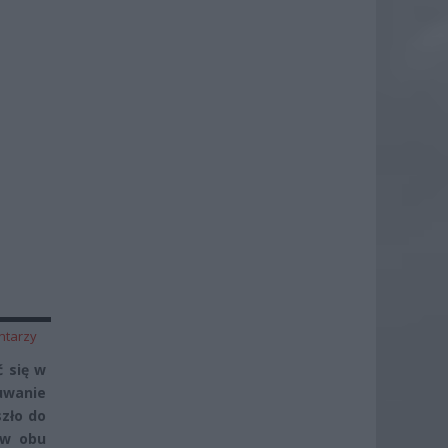
ntarzy
 się w
uwanie
zło do
 w obu