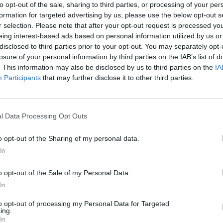
to opt-out of the sale, sharing to third parties, or processing of your per
ierowcy. Duże utrudnienia na autostradzie A2 – dwie poważn
formation for targeted advertising by us, please use the below opt-out s
 z udziałem ciężarówek
r selection. Please note that after your opt-out request is processed y
eing interest-based ads based on personal information utilized by us or
CZ RÓWNIEŻ:
disclosed to third parties prior to your opt-out. You may separately opt-
losure of your personal information by third parties on the IAB’s list of
letni obywatel Ukrainy zaatakował zakonnicę i zerwał jej krzy
. This information may also be disclosed by us to third parties on the
IA
az nastąpił zwrot w sprawie
Participants
that may further disclose it to other third parties.
erpnia 2026 15:40
et 3600 zł miesięcznie zamiast 800+. Nowa propozycja dla
l Data Processing Opt Outs
ziców dzieci do 3. roku życia
erpnia 2026 19:29
o opt-out of the Sharing of my personal data.
In
o opt-out of the Sale of my Personal Data.
In
to opt-out of processing my Personal Data for Targeted
ing.
In