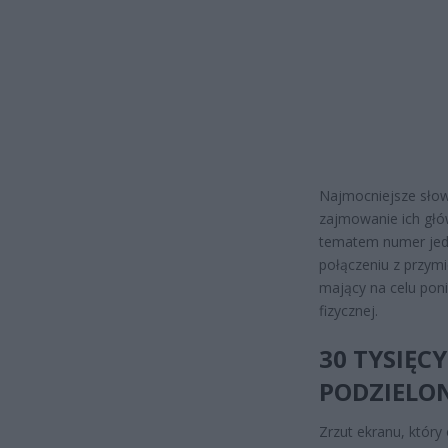
Najmocniejsze słowa
zajmowanie ich gł
tematem numer jede
połączeniu z przymi
mający na celu poni
fizycznej.
30 TYSIĘC
PODZIELO
Zrzut ekranu, który