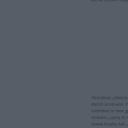
Określenia „obleśn
dwóch środowisk. P
mentalnie te dwie gr
słowami
„czynię to 
stawia kropkę nad „