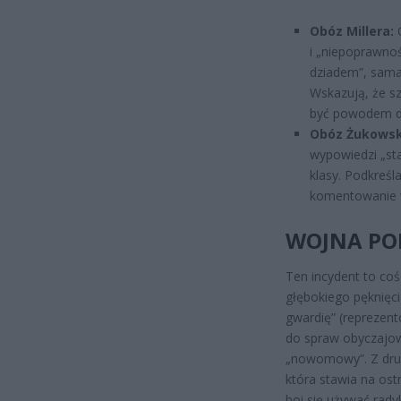
Obóz Millera:
C
i „niepoprawno
dziadem”, sama 
Wskazują, że sz
być powodem d
Obóz Żukowski
wypowiedzi „sta
klasy. Podkreśla
komentowanie w
WOJNA PO
Ten incydent to coś
głębokiego pęknięci
gwardię” (reprezen
do spraw obyczajowy
„nowomowy”. Z drug
która stawia na ost
boi się używać rady