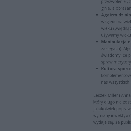
przyzwolenie „z
ginie, a obraż
Ageizm działa
względu na wiek
wieku („więdnąc
używamy wieku 
Manipulacja 
zasięgach). Al
świadomy, że p
spraw merytoryc
Kultura sporu:
komplementów),
nas wszystkich 
Leszek Miller i Ann
który długo nie zos
jakakolwiek poprawa
wymiany inwektyw? N
wydaje się, że publi