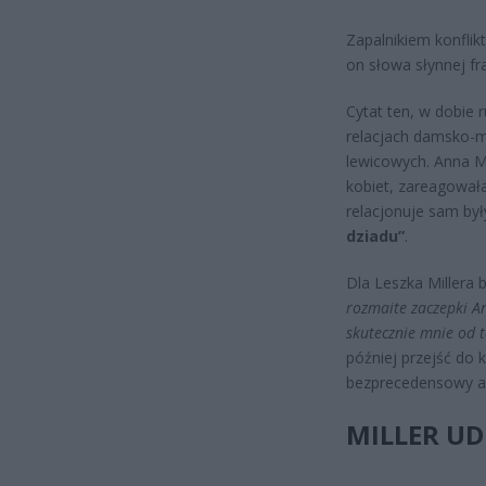
Zapalnikiem konflik
on słowa słynnej fr
Cytat ten, w dobie 
relacjach damsko-m
lewicowych. Anna M
kobiet, zareagowała
relacjonuje sam był
dziadu”
.
Dla Leszka Millera 
rozmaite zaczepki An
skutecznie mnie od t
później przejść do 
bezprecedensowy 
MILLER U