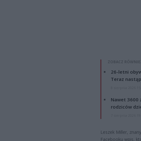
ZOBACZ RÓWNIE
26-letni obyw
Teraz nastąp
8 sierpnia 2026 15
Nawet 3600 z
rodziców dzie
7 sierpnia 2026 19
Leszek Miller, znan
Facebooku wpis, któ