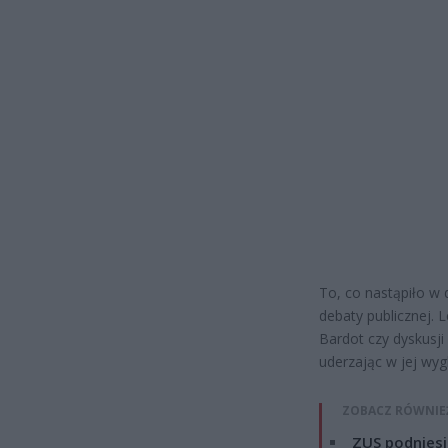
To, co nastąpiło w d
debaty publicznej. L
Bardot czy dyskusji
uderzając w jej wygl
ZOBACZ RÓWNIE
ZUS podniesie