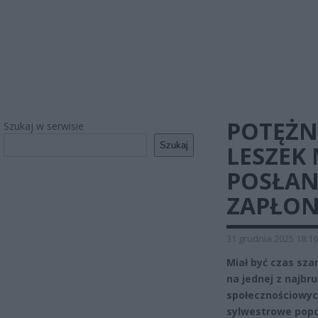
POTĘŻN
Szukaj w serwisie
Szukaj
LESZEK
POSŁAN
ZAPŁON
31 grudnia 2025 18:16
Miał być czas sza
na jednej z najbr
społecznościowych
sylwestrowe popo