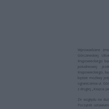
Wprowadzane zmia
Górczewskiej. Uli
Krępowieckiego będ
południowej jez
Krępowieckiego, bę
będzie możliwy jed
ograniczenia ul. Gó
z drugiej „Księcia Ja
Ze względu na du
Początek ustawian