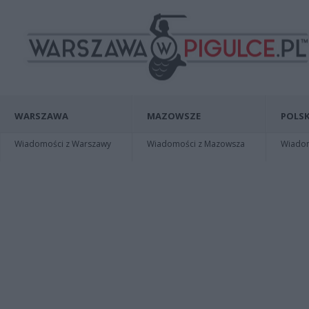
WARSZAWA
MAZOWSZE
POLSK
Wiadomości z Warszawy
Wiadomości z Mazowsza
Wiadomo