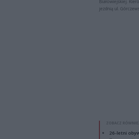
Białowiejskiej. Ki
jezdnią ul. Górczews
ZOBACZ RÓWNIE
26-letni obyw