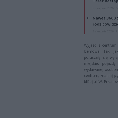
Teraz nastąp
8 sierpnia 2026 15
Nawet 3600 z
rodziców dzie
7 sierpnia 2026 19
Wyjazd z centrum 
Bemowa. Tak, jak
poruszały się wyłą
miejskie, pojazd
wydawanej osobom 
centrum, znajdujący
bliżej ul. W. Przano