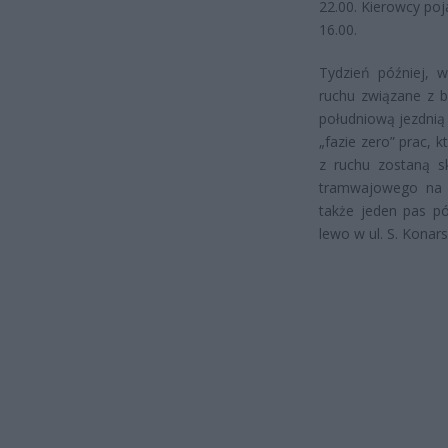
22.00. Kierowcy po
16.00.
Tydzień później, 
ruchu związane z b
południową jezdnią
„fazie zero” prac, 
z ruchu zostaną s
tramwajowego na o
także jeden pas pó
lewo w ul. S. Konar