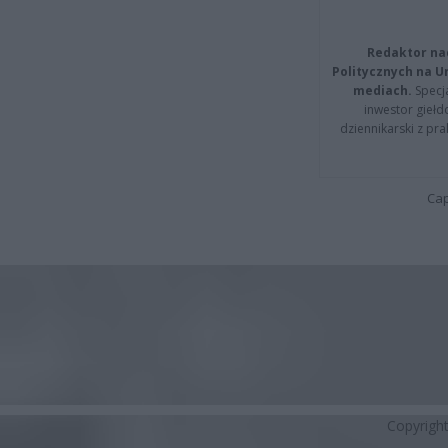
Redaktor na
Politycznych na 
mediach.
Specja
inwestor giełd
dziennikarski z pr
Cap
Copyrigh