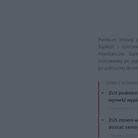
Pierwsze zmiany 
Śląskich i Górcze
Powstańców Śląsk
Górczewską po jego
po północnej stroni
ZOBACZ RÓWNIE
ZUS podniesie
wynieść wypł
7 sierpnia 2026 19
ZUS zmieni w
dostać senio
7 sierpnia 2026 13