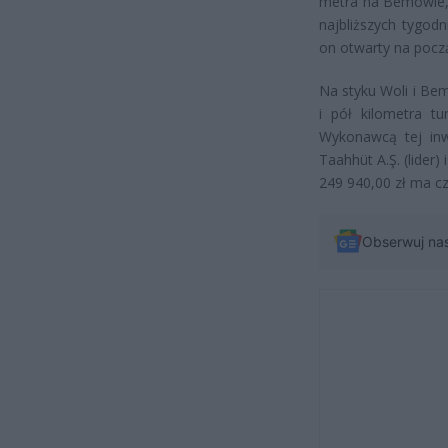
metra na Bemowie, 
najbliższych tygod
on otwarty na pocz
Na styku Woli i Bem
i pół kilometra tu
Wykonawcą tej inw
Taahhüt A.Ş. (lider
249 940,00 zł ma cz
Obserwuj na