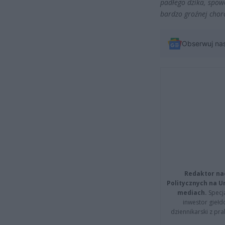
padłego dzika, spow
bardzo groźnej chor
Obserwuj na
Redaktor na
Politycznych na 
mediach.
Specja
inwestor giełd
dziennikarski z pr