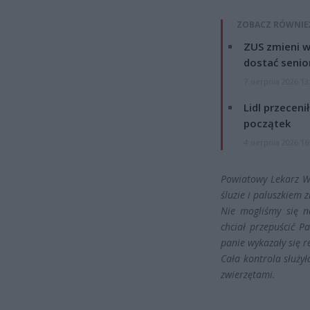
ZOBACZ RÓWNIE
ZUS zmieni w
dostać senio
7 sierpnia 2026 13
Lidl przeceni
początek
4 sierpnia 2026 16
Powiatowy Lekarz We
śluzie i paluszkiem z
Nie mogliśmy się n
chciał przepuścić P
panie wykazały się re
Cała kontrola służy
zwierzętami.