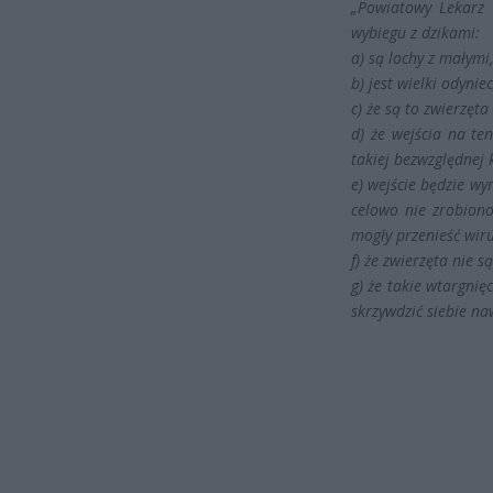
„Powiatowy Lekarz 
wybiegu z dzikami:
a) są lochy z małymi,
b) jest wielki odyniec
c) że są to zwierzęta
d) że wejścia na te
takiej bezwzględnej 
e) wejście będzie wy
celowo nie zrobiono
mogły przenieść wir
f) że zwierzęta nie 
g) że takie wtargni
skrzywdzić siebie n