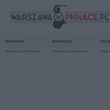
WARSZAWA
MAZOWSZE
POLSK
Wiadomości z Warszawy
Wiadomości z Mazowsza
Wiadomo