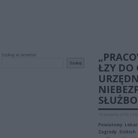
„PRACO
Szukaj w serwisie
Szukaj
ŁZY DO
URZĘDN
NIEBEZ
SŁUŻBO
19 sierpnia 2018 14:5
Powiatowy Lekarz
Zagrody Dzikic