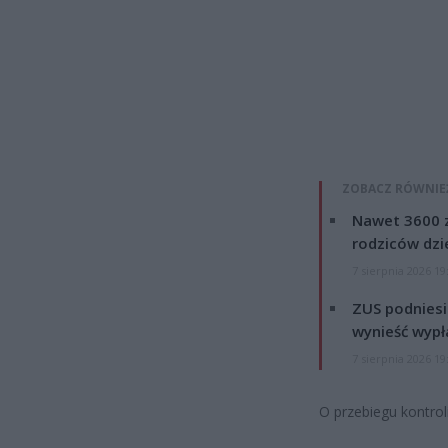
ZOBACZ RÓWNIE
Nawet 3600 z
rodziców dzie
7 sierpnia 2026 19
ZUS podniesie
wynieść wypł
7 sierpnia 2026 19
O przebiegu kontro