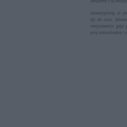
związane z tą decyzj
Zauważyliśmy, że p
łzy do oczu. Zauwa
miejscowości, gdyż
przy samochodzie i ni