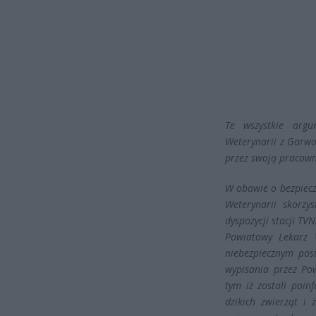
Te wszystkie arg
Weterynarii z Garwol
przez swoją pracown
W obawie o bezpiec
Weterynarii skorzy
dyspozycji stacji TVN
Powiatowy Lekarz 
niebezpiecznym pos
wypisania przez Po
tym iż zostali poi
dzikich zwierząt i