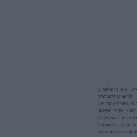
W jedności siła – po
działacze społeczni.
Nie ma przyzwolenia
naszym kraju. Czas 
Weterynarii w walc
Garwolina, brak śro
ochroniaczy na but