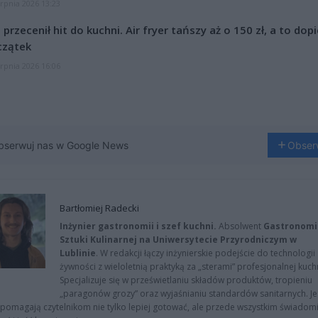
erpnia 2026 13:23
l przecenił hit do kuchni. Air fryer tańszy aż o 150 zł, a to dop
czątek
erpnia 2026 16:06
bserwuj nas w Google News
Obser
Bartłomiej Radecki
Inżynier gastronomii i szef kuchni.
Absolwent
Gastronomii
Sztuki Kulinarnej na Uniwersytecie Przyrodniczym w
Lublinie
. W redakcji łączy inżynierskie podejście do technologii
żywności z wieloletnią praktyką za „sterami” profesjonalnej kuchn
Specjalizuje się w prześwietlaniu składów produktów, tropieniu
„paragonów grozy” oraz wyjaśnianiu standardów sanitarnych. J
 pomagają czytelnikom nie tylko lepiej gotować, ale przede wszystkim świadom