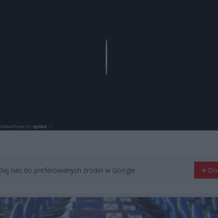
Play
aj nas do preferowanych źródeł w Google
Do