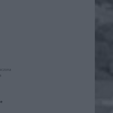
niczona
a
że