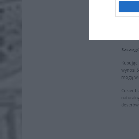
7 si
ZUS
wyn
7 si
Szczegó
Kupując 
wynosi 5,
mogą wię
Cukier t
naturaln
deserów 