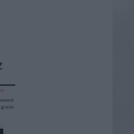
Z
zy
swoich
gratis