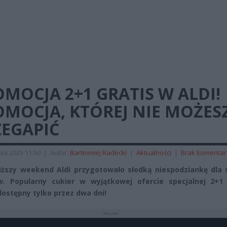
MOCJA 2+1 GRATIS W ALDI!
MOCJA, KTÓREJ NIE MOŻES
ZEGAPIĆ
ia 2025 11:50
|
Autor:
Bartłomiej Radecki
|
Aktualności
|
Brak komentar
iższy weekend Aldi przygotowało słodką niespodziankę dla 
w. Popularny cukier w wyjątkowej ofercie specjalnej 2+1 
dostępny tylko przez dwa dni!
REKLAMA