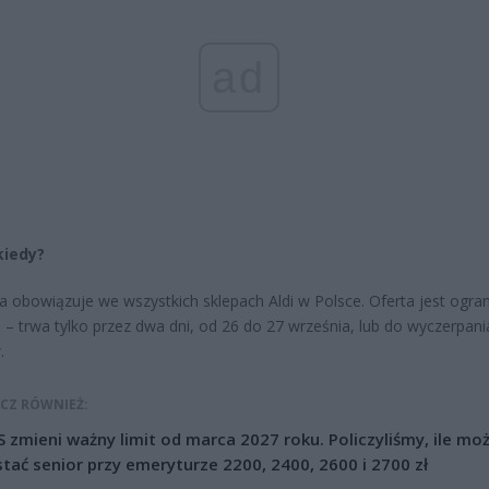
ad
kiedy?
 obowiązuje we wszystkich sklepach Aldi w Polsce. Oferta jest ogra
– trwa tylko przez dwa dni, od 26 do 27 września, lub do wyczerpani
.
CZ RÓWNIEŻ:
 zmieni ważny limit od marca 2027 roku. Policzyliśmy, ile mo
tać senior przy emeryturze 2200, 2400, 2600 i 2700 zł