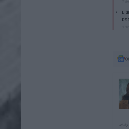
7 si
Lid
po
4 si
O
teksty