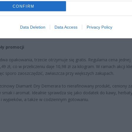
erpnia 2026 19:29
CONFIRM
 podniesie próg 500 plus dla seniorów. Policzyliśmy, ile może
ieść wypłata przy emeryturze od 2200 do 2700 zł
Data Deletion
Data Access
Privacy Policy
erpnia 2026 19:14
ły promocji
dwa opakowania, trzecie otrzymuje się gratis. Regularna cena jednej 
49 zł, co w przeliczeniu daje 10,98 zł za kilogram. W ramach akcji kli
c sporo zaoszczędzić, zwłaszcza przy większych zakupach.
rzcinowy Diamant Dry Demerara to nierafinowany produkt, ceniony z
y smak i aromat. Idealnie sprawdza się jako dodatek do kawy, herbaty
i wypieków, a także w codziennym gotowaniu.