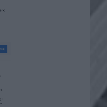
iero
wuj
 i
i.
ego
ie