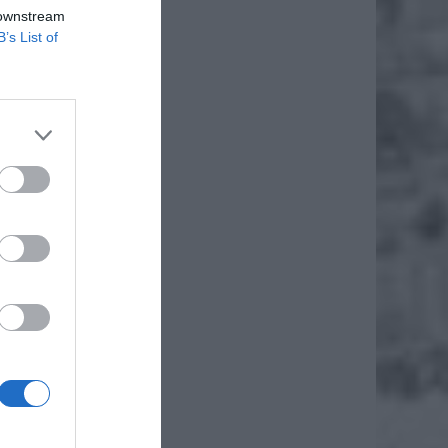
 downstream
B’s List of