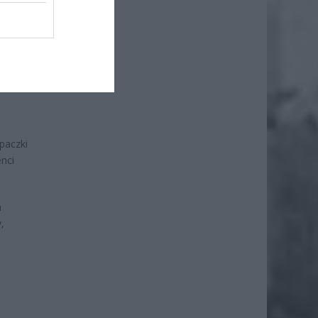
paczki
enci
a
,