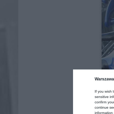
Warszawa 
If you wish 
Promocj
sensitive in
confirm you
Sklepy A
continue se
cukier t
information 