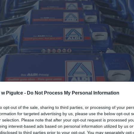
w Pigułce -
Do Not Process My Personal Information
Fot. Pixabay
to opt-out of the sale, sharing to third parties, or processing of your per
a w Aldi: cukier trzcinowy w ofercie specjalnej
formation for targeted advertising by us, please use the below opt-out s
r selection. Please note that after your opt-out request is processed y
ldi przygotowały dla klientów wyjątkową promocję na popularny prod
eing interest-based ads based on personal information utilized by us or
rzcinowy Diamant. Oferta obowiązuje w dniach piątek 26 września – 
disclosed to third parties prior to your opt-out. You may separately opt-