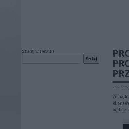
PRO
Szukaj w serwisie
Szukaj
PRO
PR
26 wrześn
W najbl
klientó
będzie 