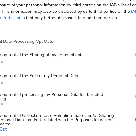
śnia i dotyczy opakowań o wadze 500 gramów.
losure of your personal information by third parties on the IAB’s list of
. This information may also be disclosed by us to third parties on the
IA
Participants
that may further disclose it to other third parties.
l Data Processing Opt Outs
o opt-out of the Sharing of my personal data.
ad
In
o opt-out of the Sale of my Personal Data.
In
to opt-out of processing my Personal Data for Targeted
ing.
In
o opt-out of Collection, Use, Retention, Sale, and/or Sharing
CZ RÓWNIEŻ:
ersonal Data that Is Unrelated with the Purposes for which it
lected.
et 3600 zł miesięcznie zamiast 800+. Nowa propozycja dla
Out
ziców dzieci do 3. roku życia