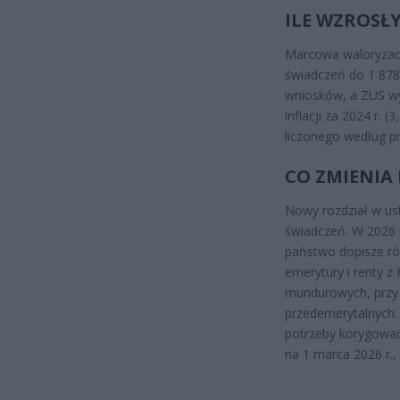
ILE WZROSŁY
Marcowa waloryzacja
świadczeń do 1 878,
wniosków, a ZUS wy
inflacji za 2024 r. 
liczonego według pr
CO ZMIENIA
Nowy rozdział w u
świadczeń. W 2026 r
państwo dopisze róż
emerytury i renty z
mundurowych, przy 
przedemerytalnych. 
potrzeby korygować
na 1 marca 2026 r.,