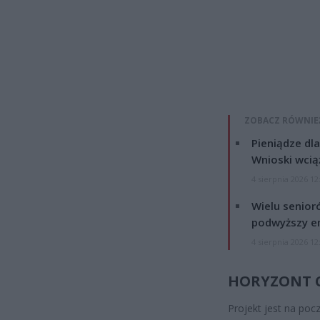
ZOBACZ RÓWNIE
Pieniądze dla
Wnioski wcią
4 sierpnia 2026 12
Wielu senior
podwyższy e
4 sierpnia 2026 12
HORYZONT C
Projekt jest na pocz