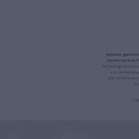
Inżynier gastron
Uniwersytecie P
technologii żywności 
w prześwietlani
standardów sanita
pr
Cap