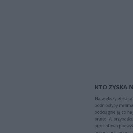
KTO ZYSKA 
Największy efekt od
podniosłyby minima
podciągnie ją co na
brutto. W przypadk
procentowa podwyżk
waloryzacja pozost