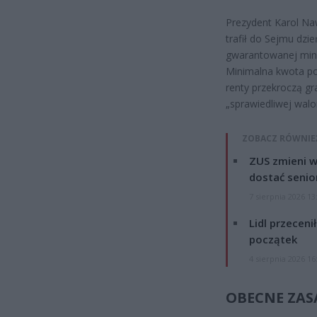
Prezydent Karol Na
trafił do Sejmu dz
gwarantowanej mini
Minimalna kwota po
renty przekroczą gra
„sprawiedliwej walo
ZOBACZ RÓWNIE
ZUS zmieni w
dostać senio
7 sierpnia 2026 13
Lidl przeceni
początek
4 sierpnia 2026 16
OBECNE ZAS