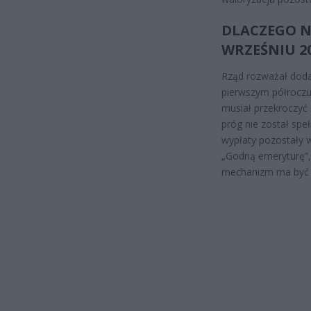
DLACZEGO N
WRZEŚNIU 20
Rząd rozważał doda
pierwszym półroczu.
musiał przekroczyć 
próg nie został spe
wypłaty pozostały 
„Godną emeryturę”, 
mechanizm ma być n