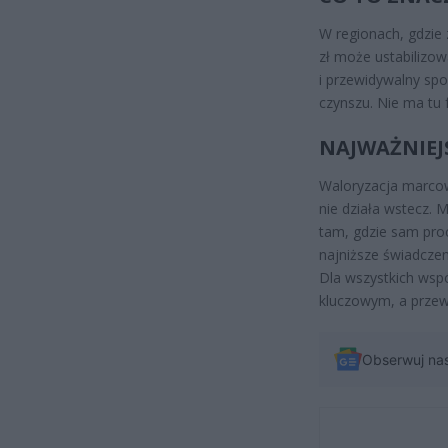
W regionach, gdzie
zł może ustabilizow
i przewidywalny sp
czynszu. Nie ma tu 
NAJWAŻNIEJS
Waloryzacja marcow
nie działa wstecz. 
tam, gdzie sam pro
najniższe świadcze
Dla wszystkich wsp
kluczowym, a przew
Obserwuj na