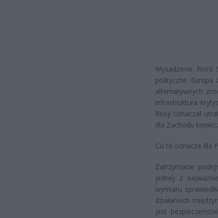
Wysadzenie Nord S
polityczne. Europa 
alternatywnych źró
infrastruktura kry
Rosji oznaczał utr
dla Zachodu koniec
Co to oznacza dla P
Zatrzymanie podejr
jednej z najważni
wymiaru sprawiedli
działaniach między
jest bezpieczeńst