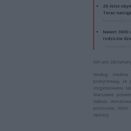
26-letni obyw
Teraz nastąp
8 sierpnia 2026 15
Nawet 3600 z
rodziców dzie
7 sierpnia 2026 19
Kim jest zatrzyman
Według mediów 
podejrzewają, że 
zorganizowaniu lu
Warszawie potwier
Nakazu Aresztowa
procesowe, które 
operacji.