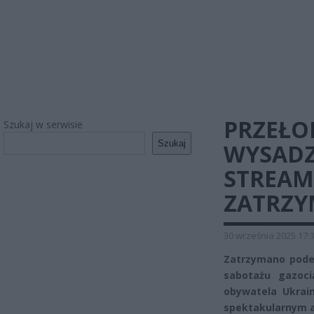
PRZEŁO
Szukaj w serwisie
Szukaj
WYSADZ
STREAM
ZATRZY
30 września 2025 17:
Zatrzymano pode
sabotażu gazoc
obywatela Ukrai
spektakularnym a