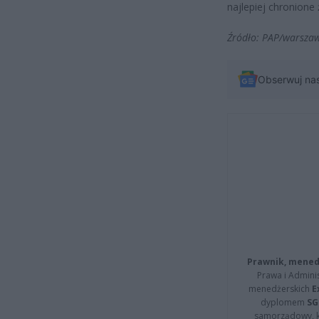
najlepiej chronione
Źródło: PAP/warsza
Obserwuj na
Prawnik, menedż
Prawa i Adminis
menedżerskich
E
dyplomem
SG
samorządowy, kt