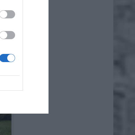
, jego
.
ystko –
ię z
6 74 16
ięcej