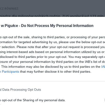
CZ RÓWNIEŻ:
niądze dla milionów polskich rodzin. ZUS wypłacił już 173 mln z
oski wciąż można składać
w Pigułce -
Do Not Process My Personal Information
erpnia 2026 12:56
lu seniorów traci pieniądze. W tych przypadkach ZUS nie
to opt-out of the sale, sharing to third parties, or processing of your per
dwyższy emerytury bez wniosku
formation for targeted advertising by us, please use the below opt-out s
r selection. Please note that after your opt-out request is processed y
erpnia 2026 12:34
eing interest-based ads based on personal information utilized by us or
disclosed to third parties prior to your opt-out. You may separately opt-
zedstawimy Wam psiaki biorące w akcji, które Pani Agnieszka –
losure of your personal information by third parties on the IAB’s list of
iuszka z Palucha wybrała specjalnie dla czytelników Warszawy w Pigu
. This information may also be disclosed by us to third parties on the
IA
i czekają na nowy dom! 🙂
Participants
that may further disclose it to other third parties.
r
( 1039/11 ) to piesek wielkości „do kolana”. Ten sympatyczny rudzie
nosi pobyt w schronisku – kiedy przebywa w schroniskowej klatce jest
l Data Processing Opt Outs
rzygnębiony i strachliwy względem ludzi. Jednak wystarczy jedna chwi
 strachulec przerodził się w kochanego, wesołego misia – są to mom
o opt-out of the Sharing of my personal data.
odzi na spacer. Wówczas Wiewiór lgnie się do człowieka, bardzo chęt