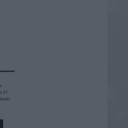
y
e
o 31
Nauki