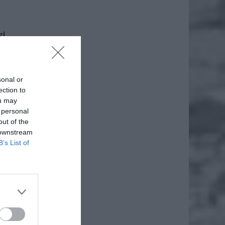
ł.
sonal or
ection to
ou may
 personal
out of the
 downstream
łce. Są
B’s List of
lec
la by
enty
nie się