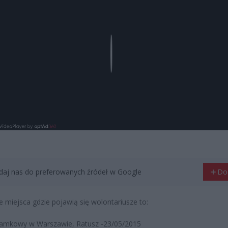
Play
aj nas do preferowanych źródeł w Google
Do
 miejsca gdzie pojawią się wolontariusze to:
Zamkowy w Warszawie, Ratusz -23/05/2015