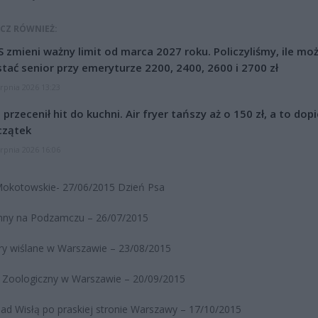
CZ RÓWNIEŻ:
 zmieni ważny limit od marca 2027 roku. Policzyliśmy, ile mo
tać senior przy emeryturze 2200, 2400, 2600 i 2700 zł
erpnia 2026 13:23
l przecenił hit do kuchni. Air fryer tańszy aż o 150 zł, a to dop
czątek
erpnia 2026 16:06
Mokotowskie- 27/06/2015 Dzień Psa
anny na Podzamczu – 26/07/2015
ry wiślane w Warszawie – 23/08/2015
 Zoologiczny w Warszawie – 20/09/2015
nad Wisłą po praskiej stronie Warszawy – 17/10/2015