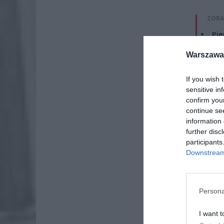
ZOBA
Pie
Wni
Warszawa 
4 si
Wie
If you wish 
po
sensitive in
confirm you
4 si
continue se
information 
Teraz pr
further disc
wolontar
participants
słodkie 
Downstream 
Wiewió
ciężko z
Persona
bardzo p
ten rudy
I want t
gdy wych