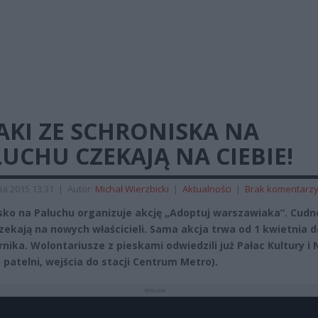
AKI ZE SCHRONISKA NA
UCHU CZEKAJĄ NA CIEBIE!
ia 2015 13:31
|
Autor:
Michał Wierzbicki
|
Aktualności
|
Brak komentarz
sko na Paluchu organizuje akcję „Adoptuj warszawiaka”. Cudn
czekają na nowych właścicieli. Sama akcja trwa od 1 kwietnia d
rnika. Wolontariusze z pieskami odwiedzili już Pałac Kult
ury i 
e patelni, wejścia do stacji Centrum Metro).
REKLAMA