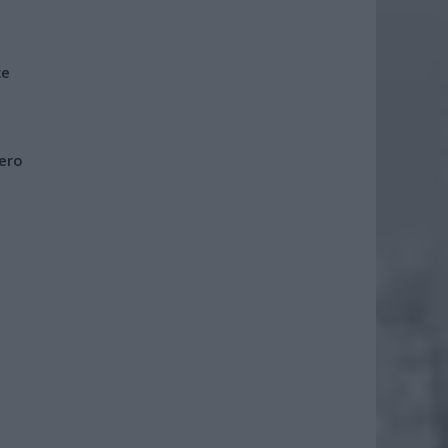
że
iero