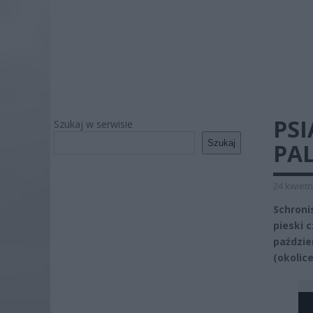
PSI
Szukaj w serwisie
Szukaj
PAL
24 kwietn
Schroni
pieski 
paździe
(okolic