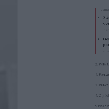
ZOBA
ZUS
dos
7 si
Lid
po
4 si
2. Pole 
4. Font
3. Bulwa
4. Ogród
5.Plaża 