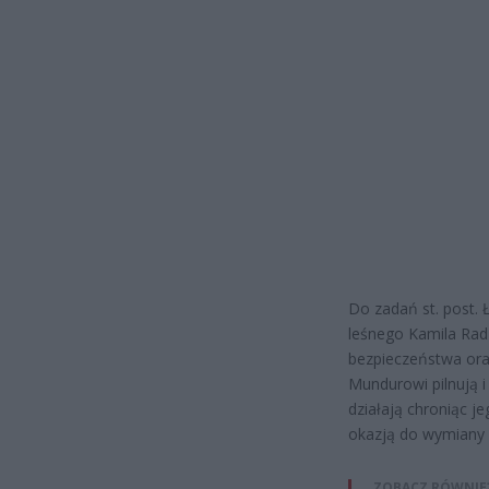
Do zadań st. post. 
leśnego Kamila Rad
bezpieczeństwa ora
Mundurowi pilnują i
działają chroniąc j
okazją do wymiany 
ZOBACZ RÓWNIE