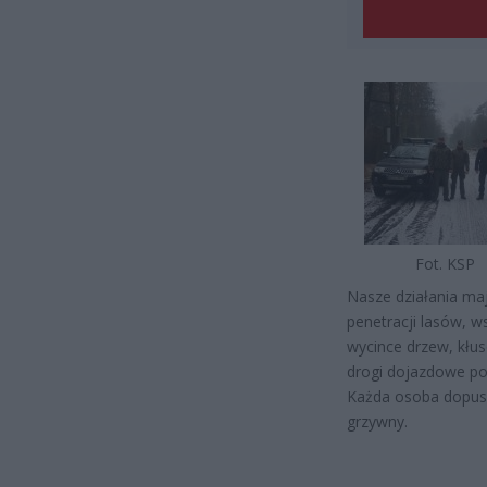
Fot. KSP
Nasze działania ma
penetracji lasów, w
wycince drzew, kłus
drogi dojazdowe pod
Każda osoba dopuszc
grzywny.