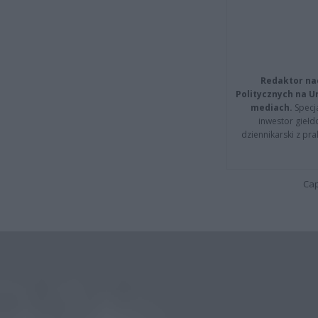
Redaktor na
Politycznych na 
mediach.
Specja
inwestor giełd
dziennikarski z pr
Cap