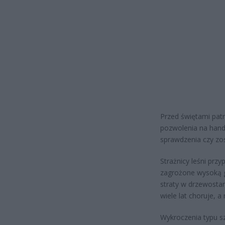
Przed świętami pat
pozwolenia na hand
sprawdzenia czy zos
Strażnicy leśni prz
zagrożone wysoką g
straty w drzewostan
wiele lat choruje, a
Wykroczenia typu sz