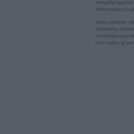
nielegalny wjazd d
funkcjonariuszy bąd
Warto pamiętać: sp
dokumenty, potwier
Za nielegalną wyci
się w sądzie, grzyw