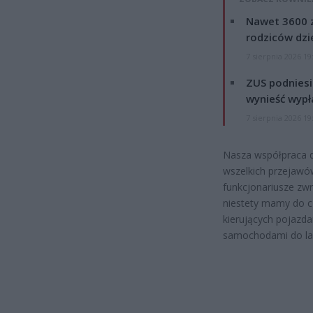
Nawet 3600 z
rodziców dzie
7 sierpnia 2026 19
ZUS podniesie
wynieść wypł
7 sierpnia 2026 19
Nasza współpraca da
wszelkich przejawów
funkcjonariusze zwr
niestety mamy do cz
kierujących pojazd
samochodami do la