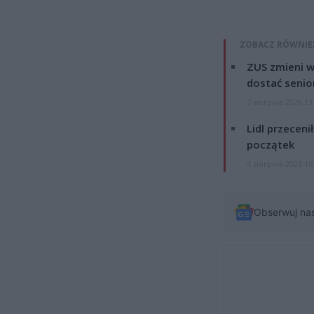
ZOBACZ RÓWNIE
ZUS zmieni w
dostać senio
7 sierpnia 2026 13
Lidl przeceni
początek
4 sierpnia 2026 16
Obserwuj na