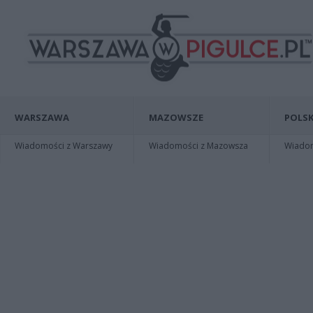
WARSZAWA
MAZOWSZE
POLSK
Wiadomości z Warszawy
Wiadomości z Mazowsza
Wiadomo