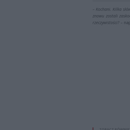
– Kochani. Kilka słó
znowu zostali zasko
rzeczywistości?
– nap
ZOBACZ RÓWNIE