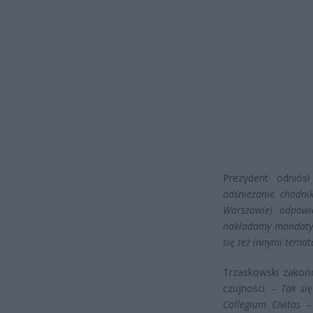
Prezydent odniós
odśnieżanie chodn
Warszawie) odpowie
nakładamy mandaty. 
się też innymi tema
Trzaskowski zakoń
czujności. –
Tak si
Collegium Civitas –