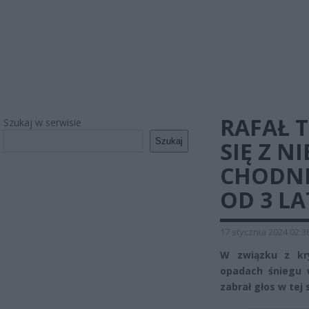
RAFAŁ 
Szukaj w serwisie
Szukaj
SIĘ Z 
CHODNI
OD 3 LA
17 stycznia 2024 02:3
W związku z kry
opadach śniegu 
zabrał głos w tej 