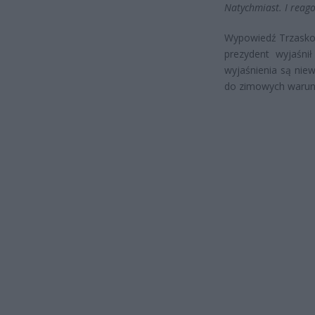
Natychmiast. I reag
Wypowiedź Trzaskow
prezydent wyjaśni
wyjaśnienia są niew
do zimowych waru