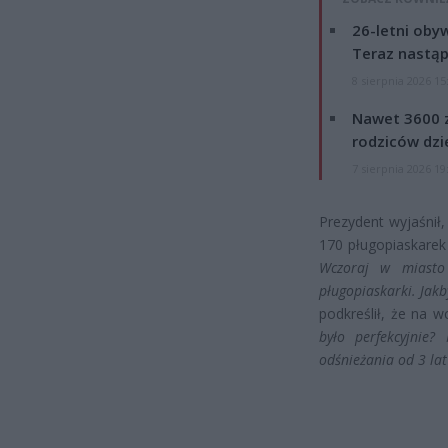
26-letni obyw
Teraz nastąp
8 sierpnia 2026 15
Nawet 3600 z
rodziców dzie
7 sierpnia 2026 19
Prezydent wyjaśnił
170 pługopiaskarek
Wczoraj w miasto 
pługopiaskarki. Jakb
podkreślił, że na 
było perfekcyjnie?
odśnieżania od 3 lat