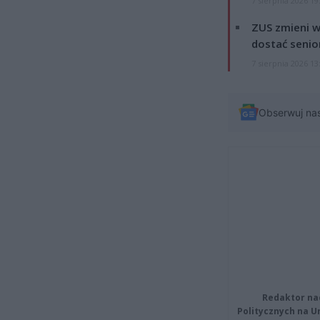
7 sierpnia 2026 19
ZUS zmieni w
dostać senio
7 sierpnia 2026 13
Obserwuj na
Redaktor na
Politycznych na 