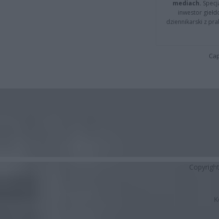
mediach.
Specja
inwestor giełd
dziennikarski z pr
Cap
Copyrigh
K