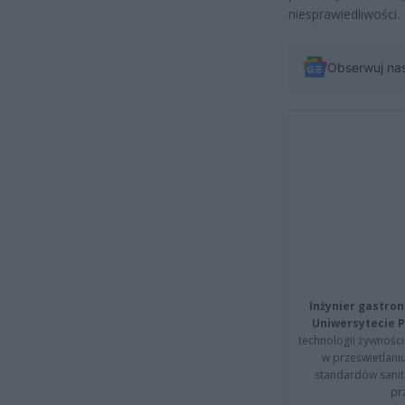
niesprawiedliwości.
Obserwuj na
Inżynier gastron
Uniwersytecie P
technologii żywności 
w prześwietlani
standardów sanita
pr