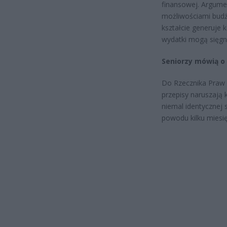
finansowej. Argumen
możliwościami bud
kształcie generuje 
wydatki mogą sięgn
Seniorzy mówią o 
Do Rzecznika Praw O
przepisy naruszają
niemal identycznej 
powodu kilku miesię