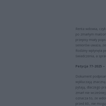
Renta wdowia, czyli
po zmarłym małżon
przepisy miały pop
seniorów uważa, że 
Rodziny wpłynęła p
świadczenia, a spra
Petycja 77-2025 –
Dokument podpisany
wykluczają znaczną
pytają, dlaczego pr
zmarł nie wcześniej
oznacza to, że wdow
przed 60., nie mogą