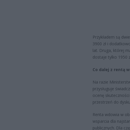
Przykładem są dwie
3900 zł i dodatkow
lat. Druga, której m
dostaje tylko 1950 z
Co dalej z rentą 
Na razie Ministerst
przysługuje świadcz
ocenę skuteczności
przestrzeń do dysku
Renta wdowia w ob
wsparcia dla najst
publicznych. Dla cz